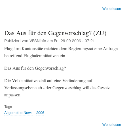
übe
Weiterlesen
Ge
den
Zür
Flu
Das Aus für den Gegenvorschlag? (ZU)
Ind
Publiziert von
VFSNinfo
am
Fr., 29.09.2006 - 07:21
(TA
Fluglärm Kantonsräte reichten dem Regierungsrat eine Anfrage
betreffend Flughafeninitiativen ein
Das Aus für den Gegenvorschlag?
Die Volksinitiative zielt auf eine Veränderung auf
Verfassungsebene ab - der Gegenvorschlag will das Gesetz
anpassen.
Tags
Allgemeine News
2006
übe
Weiterlesen