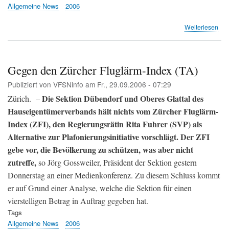
Allgemeine News
2006
übe
Weiterlesen
Hau
geg
Lär
(La
Gegen den Zürcher Fluglärm-Index (TA)
Publiziert von
VFSNinfo
am
Fr., 29.09.2006 - 07:29
Die Sektion Dübendorf und Oberes Glattal des
Zürich. –
Hauseigentümerverbands hält nichts vom Zürcher Fluglärm-
Index (ZFI), den Regierungsrätin Rita Fuhrer (SVP) als
Alternative zur Plafonierungsinitiative vorschlägt. Der ZFI
gebe vor, die Bevölkerung zu schützen, was aber nicht
zutreffe,
so Jörg Gossweiler, Präsident der Sektion gestern
Donnerstag an einer Medienkonferenz. Zu diesem Schluss kommt
er auf Grund einer Analyse, welche die Sektion für einen
vierstelligen Betrag in Auftrag gegeben hat.
Tags
Allgemeine News
2006