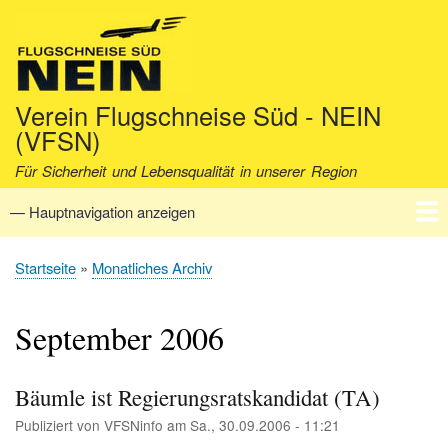
Direkt
zum
Inhalt
Verein Flugschneise Süd - NEIN
(VFSN)
Für Sicherheit und Lebensqualität in unserer Region
— Hauptnavigation anzeigen
Hauptnavigation
Startseite
Verein
Aktuell
Fakten
Archiv
Kontakt
Startseite
Monatliches Archiv
Pfadnavigation
September 2006
Bäumle ist Regierungsratskandidat (TA)
Publiziert von
VFSNinfo
am
Sa., 30.09.2006 - 11:21