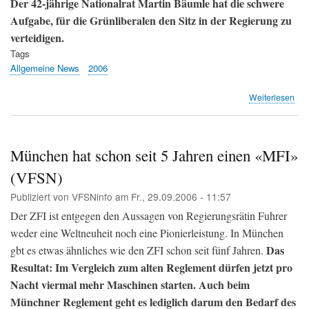
Der 42-jährige Nationalrat Martin Bäumle hat die schwere
Aufgabe, für die Grünliberalen den Sitz in der Regierung zu
verteidigen.
Tags
Allgemeine News
2006
übe
Weiterlesen
Bäu
ist
Reg
(TA
München hat schon seit 5 Jahren einen «MFI»
(VFSN)
Publiziert von
VFSNinfo
am
Fr., 29.09.2006 - 11:57
Der ZFI ist entgegen den Aussagen von Regierungsrätin Fuhrer
weder eine Weltneuheit noch eine Pionierleistung. In München
Das
gbt es etwas ähnliches wie den ZFI schon seit fünf Jahren.
Resultat: Im Vergleich zum alten Reglement dürfen jetzt pro
Nacht viermal mehr Maschinen starten. Auch beim
Münchner Reglement geht es lediglich darum den Bedarf des