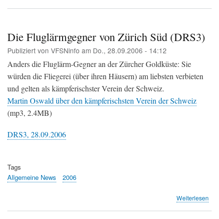
Da
Aus
für
den
Die Fluglärmgegner von Zürich Süd (DRS3)
Geg
Publiziert von
VFSNinfo
am
Do., 28.09.2006 - 14:12
(ZU
Anders die Fluglärm-Gegner an der Zürcher Goldküste: Sie
würden die Fliegerei (über ihren Häusern) am liebsten verbieten
und gelten als kämpferischster Verein der Schweiz.
Martin Oswald über den kämpferischsten Verein der Schweiz
(mp3, 2.4MB)
DRS3, 28.09.2006
Tags
Allgemeine News
2006
übe
Weiterlesen
Die
Flu