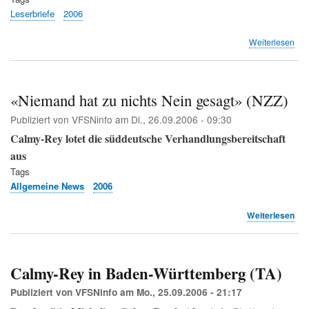
Leserbriefe
2006
übe
Weiterlesen
ZFI:
Bür
prof
nich
«Niemand hat zu nichts Nein gesagt» (NZZ)
vo
Publiziert von
VFSNinfo
am
Di., 26.09.2006 - 09:30
tec
Fort
Calmy-Rey lotet die süddeutsche Verhandlungsbereitschaft
aus
Tags
Allgemeine News
2006
übe
Weiterlesen
«N
hat
zu
nic
Calmy-Rey in Baden-Württemberg (TA)
Nei
ges
Publiziert von
VFSNinfo
am
Mo., 25.09.2006 - 21:17
(NZ