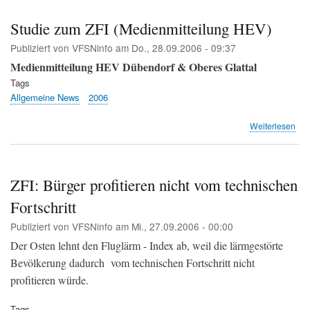
von
Zür
Studie zum ZFI (Medienmitteilung HEV)
Sü
Publiziert von
VFSNinfo
am
Do., 28.09.2006 - 09:37
(DR
Medienmitteilung HEV Dübendorf & Oberes Glattal
Tags
Allgemeine News
2006
übe
Weiterlesen
Stu
zu
ZFI
(Me
ZFI: Bürger profitieren nicht vom technischen
HE
Fortschritt
Publiziert von
VFSNinfo
am
Mi., 27.09.2006 - 00:00
Der Osten lehnt den Fluglärm - Index ab, weil die lärmgestörte
Bevölkerung dadurch vom technischen Fortschritt nicht
profitieren würde.
Tags