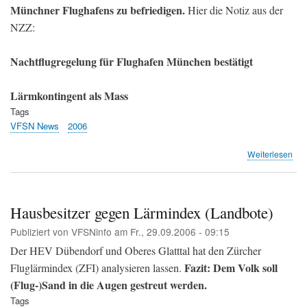
Münchner Flughafens zu befriedigen.
Hier die Notiz aus der
NZZ:
Nachtflugregelung für Flughafen München bestätigt
Lärmkontingent als Mass
Tags
VFSN News
2006
übe
Weiterlesen
Mü
hat
sch
seit
Hausbesitzer gegen Lärmindex (Landbote)
5
Publiziert von
VFSNinfo
am
Fr., 29.09.2006 - 09:15
Jah
ein
Der HEV Dübendorf und Oberes Glatttal hat den Zürcher
«MF
Fazit: Dem Volk soll
Fluglärmindex (ZFI) analysieren lassen.
(VF
(Flug-)Sand in die Augen gestreut werden.
Tags