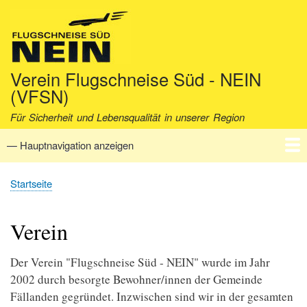
Direkt
zum
Inhalt
Verein Flugschneise Süd - NEIN
(VFSN)
Für Sicherheit und Lebensqualität in unserer Region
— Hauptnavigation anzeigen
Hauptnavigation
Startseite
Verein
Aktuell
Fakten
Archiv
Kontakt
Startseite
Pfadnavigation
Verein
Der Verein "Flugschneise Süd - NEIN" wurde im Jahr
2002 durch besorgte Bewohner/innen der Gemeinde
Fällanden gegründet. Inzwischen sind wir in der gesamten