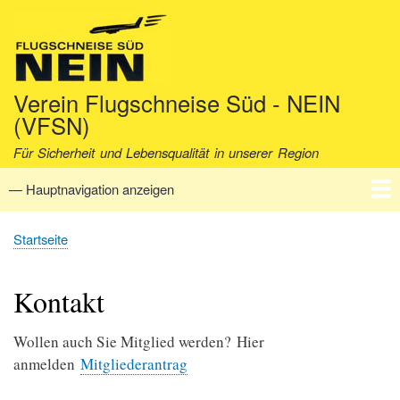
Direkt
zum
Inhalt
Verein Flugschneise Süd - NEIN
(VFSN)
Für Sicherheit und Lebensqualität in unserer Region
— Hauptnavigation anzeigen
Hauptnavigation
Startseite
Verein
Aktuell
Fakten
Archiv
Kontakt
Startseite
Pfadnavigation
Kontakt
Wollen auch Sie Mitglied werden? Hier
anmelden
Mitgliederantrag