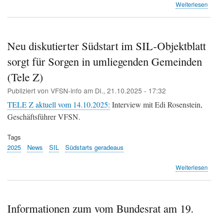
übe
Weiterlesen
Nei
zur
«Fl
Nac
Neu diskutierter Südstart im SIL-Objektblatt
Init
sorgt für Sorgen in umliegenden Gemeinden
–
Ja
(Tele Z)
zu
ein
Publiziert von
VFSN-info
am
Di., 21.10.2025 - 17:32
Geg
TELE Z aktuell vom 14.10.2025:
Interview mit Edi Rosenstein,
(KE
Geschäftsführer VFSN.
Tags
2025
News
SIL
Südstarts geradeaus
übe
Weiterlesen
Ne
disk
Süd
im
Informationen zum vom Bundesrat am 19.
SIL-