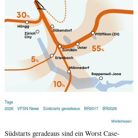
Tags
2026
VFSN News
Südstarts geradeaus
BR2017
BR2026
übe
Weiterlesen
Süd
Südstarts geradeaus sind ein Worst Case-
ger
übe