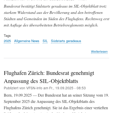
202
gen
Bundesrat bestätigt Südstarts geradeaus im SIL-Objektblatt trotz
SIL
starkem Widerstand aus der Bevölkerung und den betroffenen
Städten und Gemeinden im Süden des Flughafens. Rechtsweg erst
mit Auflage des überarbeiteten Betriebsreglements möglich.
Tags
2025
Allgemeine News
SIL
Südstarts geradeaus
übe
Weiterlesen
Süd
ger
Flu
Sü
Flughafen Zürich: Bundesrat genehmigt
beh
Anpassung des SIL-Objektblatts
sic
Rec
Publiziert von
VFSN-info
am
Fr., 19.09.2025 - 08:53
vor
Bern, 19.09.2025 — Der Bundesrat hat an seiner Sitzung vom 19.
September 2025 die Anpassung des SIL-Objektblatts des
Flughafens Zürich genehmigt. Sie ist das Ergebnis einer vertieften