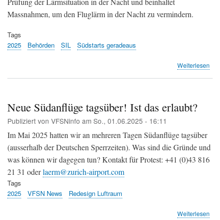
Prüfung der Lärmsituation in der Nacht und beinhaltet
Massnahmen, um den Fluglärm in der Nacht zu vermindern.
Tags
2025
Behörden
SIL
Südstarts geradeaus
übe
Weiterlesen
Flu
Zür
Bun
gen
Neue Südanflüge tagsüber! Ist das erlaubt?
Anp
Publiziert von
VFSNinfo
am
So., 01.06.2025 - 16:11
des
SIL-
Im Mai 2025 hatten wir an mehreren Tagen Südanflüge tagsüber
Obj
(ausserhalb der Deutschen Sperrzeiten). Was sind die Gründe und
was können wir dagegen tun? Kontakt für Protest: +41 (0)43 816
21 31 oder
laerm@zurich-airport.com
Tags
2025
VFSN News
Redesign Luftraum
übe
Weiterlesen