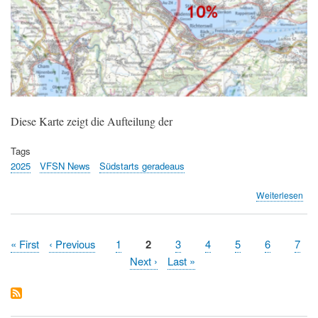
Diese Karte zeigt die Aufteilung der
Tags
2025
VFSN News
Südstarts geradeaus
übe
Weiterlesen
Süd
ger
-
Erste
« First
Vorherige
‹ Previous
Page
1
Aktuelle
2
Page
3
Page
4
Page
5
Page
6
Pag
7
Sta
Seitennummerierung
Seite
Seite
Seite
Nächste
Next ›
Letzte
Last »
Zür
und
Seite
Seite
der
ges
Sü