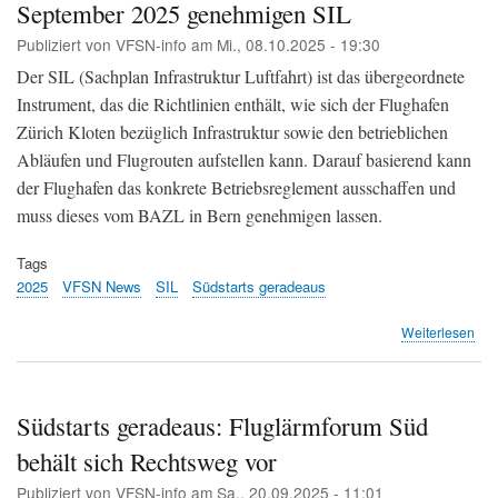
September 2025 genehmigen SIL
Obj
sor
Publiziert von
VFSN-info
am
Mi., 08.10.2025 - 19:30
für
Sor
Der SIL (Sachplan Infrastruktur Luftfahrt) ist das übergeordnete
in
Instrument, das die Richtlinien enthält, wie sich der Flughafen
uml
Zürich Kloten bezüglich Infrastruktur sowie den betrieblichen
Ge
(Te
Abläufen und Flugrouten aufstellen kann. Darauf basierend kann
Z)
der Flughafen das konkrete Betriebsreglement ausschaffen und
muss dieses vom BAZL in Bern genehmigen lassen.
Tags
2025
VFSN News
SIL
Südstarts geradeaus
übe
Weiterlesen
Inf
zu
vo
Bun
Südstarts geradeaus: Fluglärmforum Süd
am
behält sich Rechtsweg vor
19.
Sep
Publiziert von
VFSN-info
am
Sa., 20.09.2025 - 11:01