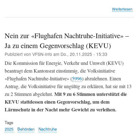
übe
Weiterlesen
Sch
Sü
-
Pha
Nein zur «Flughafen Nachtruhe-Initiative» –
2
Ja zu einem Gegenvorschlag (KEVU)
-
Vor
Publiziert von
VFSN-info
am
Do., 20.11.2025 - 15:33
für
die
Die Kommission für Energie, Verkehr und Umwelt (KEVU)
Ant
beantragt dem Kantonsrat einstimmig, die Volksinitiative
an
«Flughafen Nachtruhe-Initiative» (
5996
) abzulehnen. Einen
den
Flu
Antrag, die Volksinitiative für ungültig zu erklären, hat sie mit 13
Mit 9 zu 6 Stimmen unterstützt die
zu 2 Stimmen abgelehnt.
KEVU stattdessen einen Gegenvorschlag, um dem
Lärmschutz in der Nacht mehr Gewicht zu verleihen.
Tags
2025
Behörden
Nachtruhe