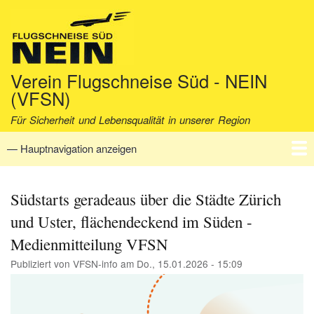
Direkt
zum
Inhalt
Verein Flugschneise Süd - NEIN
(VFSN)
Für Sicherheit und Lebensqualität in unserer Region
— Hauptnavigation anzeigen
Hauptnavigation
Startseite
Verein
Aktuell
Fakten
Archiv
Kontakt
Südstarts geradeaus über die Städte Zürich
und Uster, flächendeckend im Süden -
Medienmitteilung VFSN
Publiziert von
VFSN-info
am
Do., 15.01.2026 - 15:09
Image