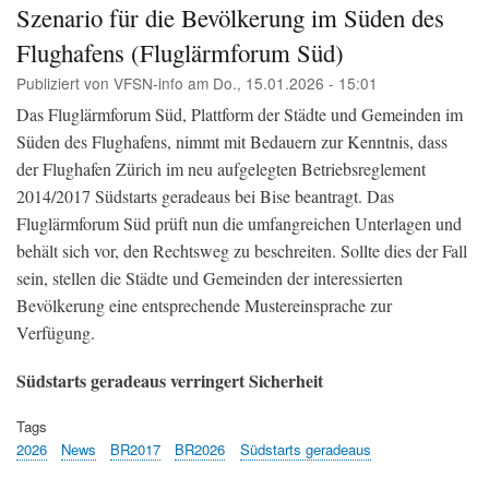
Szenario für die Bevölkerung im Süden des
die
Stä
Flughafens (Fluglärmforum Süd)
Zür
Publiziert von
VFSN-info
am
Do., 15.01.2026 - 15:01
und
Uste
Das Fluglärmforum Süd, Plattform der Städte und Gemeinden im
flä
Süden des Flughafens, nimmt mit Bedauern zur Kenntnis, dass
im
Sü
der Flughafen Zürich im neu aufgelegten Betriebsreglement
-
2014/2017 Südstarts geradeaus bei Bise beantragt. Das
Med
Fluglärmforum Süd prüft nun die umfangreichen Unterlagen und
VF
behält sich vor, den Rechtsweg zu beschreiten. Sollte dies der Fall
sein, stellen die Städte und Gemeinden der interessierten
Bevölkerung eine entsprechende Mustereinsprache zur
Verfügung.
Südstarts geradeaus verringert Sicherheit
Tags
2026
News
BR2017
BR2026
Südstarts geradeaus