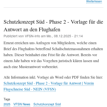
übe
Weiterlesen
Süd
ger
sin
ein
Schutzkonzept Süd - Phase 2 - Vorlage für die
Wor
Antwort an den Flughafen
Cas
Sze
Publiziert von
VFSN-info
am
Mo., 08.12.2025 - 21:14
für
die
Erneut erreichen uns Anfragen von Mitgliedern, welche einen
Bev
Brief des Flughafens betreffend Schallschutzmassnahmen erhalten
im
haben. Dieser beinhaltet eine Frist für die Antwort. Bereits vor
Sü
des
einem Jahr haben wir das Vorgehen juristisch klären lassen und
Flu
auch eine Musterantwort vorbereitet.
(Fl
Süd
Alle Information inkl. Vorlage als Word oder PDF finden Sie hier:
Schutzkonzept Süd - Phase 2 - Vorlage für Antwort | Verein
Flugschneise Süd - NEIN (VFSN)
Tags
2025
VFSN News
Schutzkonzept Süd