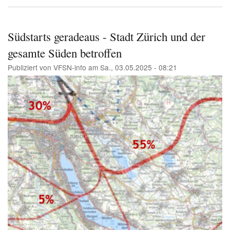
Ne
Süd
tag
Ist
Südstarts geradeaus - Stadt Zürich und der
das
gesamte Süden betroffen
erl
Publiziert von
VFSN-info
am
Sa., 03.05.2025 - 08:21
Image