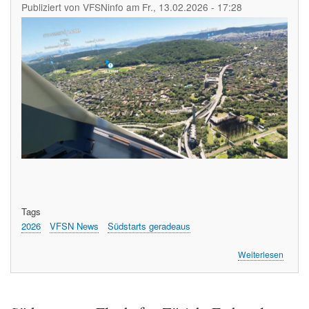
Publiziert von
VFSNinfo
am
Fr., 13.02.2026 - 17:28
Image
Tags
2026
VFSN News
Südstarts geradeaus
über
Weiterlesen
So
sieht
der
Südsta