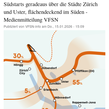
und
Südstarts geradeaus über die Städte Zürich
Info
und Uster, flächendeckend im Süden -
Ver
Medienmitteilung VFSN
Publiziert von
VFSN-info
am
Do., 15.01.2026 - 15:09
Image