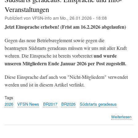
Flu
Veranstaltungen
Zür
Es
Publiziert von
VFSN-info
am
Mo., 26.01.2026 - 18:08
hag
Jetzt Einsprache erheben! (Frist am 16.2.2026 abgelaufen)
Ein
(Te
&
Gegen das neue Betriebsreglement sowie gegen die
Tel
beantragten Südstarts geradeaus müssen wir uns mit aller Kraft
Z)
und wurde
wehren. Die Einsprache ist bereits vorbereitet
unseren Mitgliedern Ende Januar 2026 per Post zugestellt.
Diese Einsprache darf auch von "Nicht-Mitgliedern" verwendet
werden und ist in diesem Artikel verlinkt.
Tags
2026
VFSN News
BR2017
BR2026
Südstarts geradeaus
übe
Weiterlesen
Süd
ger
Ein