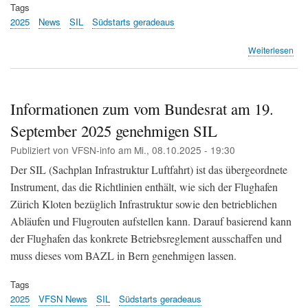
Flu
Tags
(Fl
2025
News
SIL
Südstarts geradeaus
Süd
übe
Weiterlesen
Ne
disk
Süd
im
Informationen zum vom Bundesrat am 19.
SIL-
September 2025 genehmigen SIL
Obj
sor
Publiziert von
VFSN-info
am
Mi., 08.10.2025 - 19:30
für
Sor
Der SIL (Sachplan Infrastruktur Luftfahrt) ist das übergeordnete
in
Instrument, das die Richtlinien enthält, wie sich der Flughafen
uml
Zürich Kloten bezüglich Infrastruktur sowie den betrieblichen
Ge
(Te
Abläufen und Flugrouten aufstellen kann. Darauf basierend kann
Z)
der Flughafen das konkrete Betriebsreglement ausschaffen und
muss dieses vom BAZL in Bern genehmigen lassen.
Tags
2025
VFSN News
SIL
Südstarts geradeaus