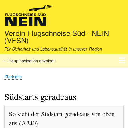
Direkt
zum
Inhalt
Verein Flugschneise Süd - NEIN
(VFSN)
Für Sicherheit und Lebensqualität in unserer Region
— Hauptnavigation anzeigen
Hauptnavigation
Startseite
Verein
Aktuell
Fakten
Archiv
Kontakt
Startseite
Pfadnavigation
Südstarts geradeaus
So sieht der Südstart geradeaus von oben
aus (A340)