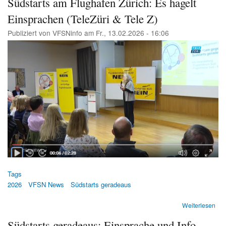
Südstarts am Flughafen Zürich: Es hagelt
gerad
Einsprachen (TeleZüri & Tele Z)
von
oben
Publiziert von
VFSNinfo
am
Fr., 13.02.2026 - 16:06
aus
(A340)
Image
Tags
2026
VFSN News
Südstarts geradeaus
übe
Weiterlesen
Süd
Südstarts geradeaus: Einsprache und Info-
am