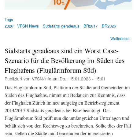
Tags
2026
VFSN News
Südstarts geradeaus
BR2017
BR2026
übe
Weiterlesen
Süd
Südstarts geradeaus sind ein Worst Case-
ger
übe
Szenario für die Bevölkerung im Süden des
die
Stä
Flughafens (Fluglärmforum Süd)
Zür
Publiziert von
VFSN-info
am
Do., 15.01.2026 - 15:01
und
Uste
Das Fluglärmforum Süd, Plattform der Städte und Gemeinden im
flä
Süden des Flughafens, nimmt mit Bedauern zur Kenntnis, dass
im
Sü
der Flughafen Zürich im neu aufgelegten Betriebsreglement
-
2014/2017 Südstarts geradeaus bei Bise beantragt. Das
Med
Fluglärmforum Süd prüft nun die umfangreichen Unterlagen und
VF
behält sich vor, den Rechtsweg zu beschreiten. Sollte dies der Fall
sein, stellen die Städte und Gemeinden der interessierten