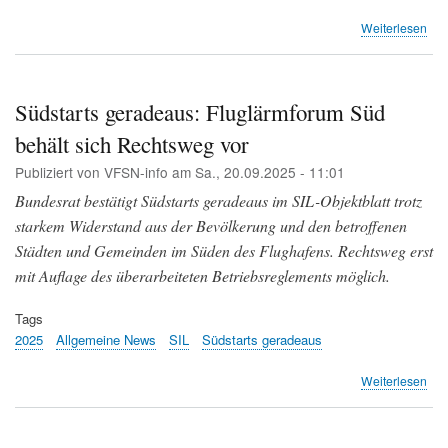
übe
Weiterlesen
Inf
zu
vo
Bun
Südstarts geradeaus: Fluglärmforum Süd
am
behält sich Rechtsweg vor
19.
Sep
Publiziert von
VFSN-info
am
Sa., 20.09.2025 - 11:01
202
gen
Bundesrat bestätigt Südstarts geradeaus im SIL-Objektblatt trotz
SIL
starkem Widerstand aus der Bevölkerung und den betroffenen
Städten und Gemeinden im Süden des Flughafens. Rechtsweg erst
mit Auflage des überarbeiteten Betriebsreglements möglich.
Tags
2025
Allgemeine News
SIL
Südstarts geradeaus
übe
Weiterlesen
Süd
ger
Flu