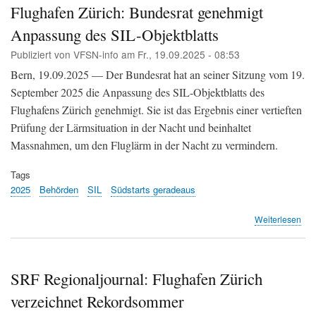
Sü
Flughafen Zürich: Bundesrat genehmigt
beh
Anpassung des SIL-Objektblatts
sic
Rec
Publiziert von
VFSN-info
am
Fr., 19.09.2025 - 08:53
vor
Bern, 19.09.2025 — Der Bundesrat hat an seiner Sitzung vom 19.
September 2025 die Anpassung des SIL-Objektblatts des
Flughafens Zürich genehmigt. Sie ist das Ergebnis einer vertieften
Prüfung der Lärmsituation in der Nacht und beinhaltet
Massnahmen, um den Fluglärm in der Nacht zu vermindern.
Tags
2025
Behörden
SIL
Südstarts geradeaus
übe
Weiterlesen
Flu
Zür
Bun
gen
SRF Regionaljournal: Flughafen Zürich
Anp
verzeichnet Rekordsommer
des
SIL-