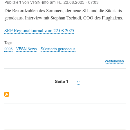
Publiziert von
VFSN-info
am
Fr., 22.08.2025 - 07:03
Obj
Die Rekordzahlen des Sommers, der neue SIL und die Südstarts
geradeaus. Interview mit Stephan Tschudi, COO des Flughafens.
SRF Regionaljournal vom 22.08.2025
Tags
2025
VFSN News
Südstarts geradeaus
übe
Weiterlesen
SR
Reg
Flu
Seite 1
Nächste
››
Zür
Seitennummerierung
Seite
ver
Rek