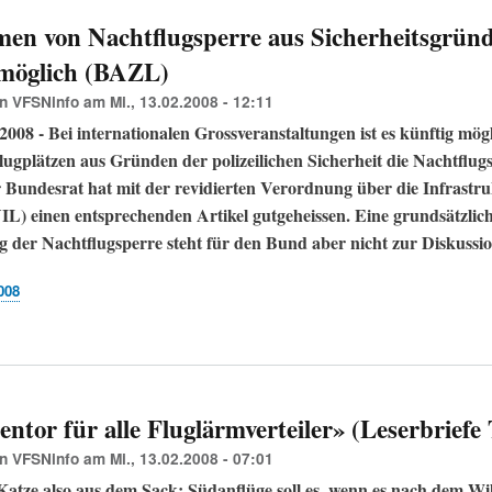
en von Nachtflugsperre aus Sicherheitsgrün
 möglich (BAZL)
on
VFSNinfo
am
Mi., 13.02.2008 - 12:11
2008 - Bei internationalen Grossveranstaltungen ist es künftig mögl
ugplätzen aus Gründen der polizeilichen Sicherheit die Nachtflug
r Bundesrat hat mit der revidierten Verordnung über die Infrastru
IL) einen entsprechenden Artikel gutgeheissen. Eine grundsätzlic
 der Nachtflugsperre steht für den Bund aber nicht zur Diskussio
008
entor für alle Fluglärmverteiler» (Leserbriefe
on
VFSNinfo
am
Mi., 13.02.2008 - 07:01
e Katze also aus dem Sack:
Südanflüge soll es, wenn es nach dem Wil