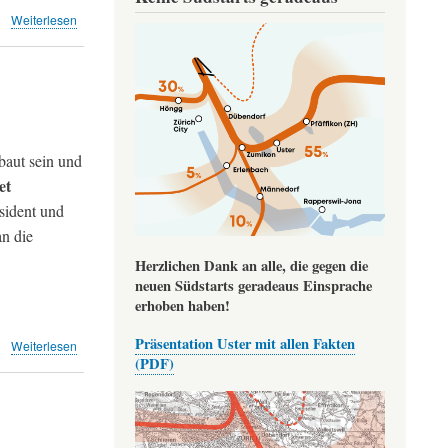
über
Weiterlesen
Image
Hauseigentümer
erhält
Lärmentschädigung
(NZZ)
aut sein und
et
sident und
an die
Herzlichen Dank an alle, die gegen die
neuen Südstarts geradeaus Einsprache
erhoben haben!
Präsentation Uster mit allen Fakten
über
Weiterlesen
(PDF)
A
98
bis
2025
fertigstellen