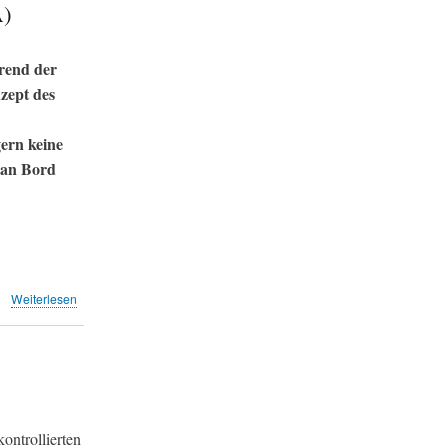
den
A)
Südanflug
(Leserbriefe
NZZ)
hrend der
zept des
gern keine
 an Bord
über
Weiterlesen
Hooligans
bleiben
am
Boden,
Harmlose
fliegen
nachts
ontrollierten