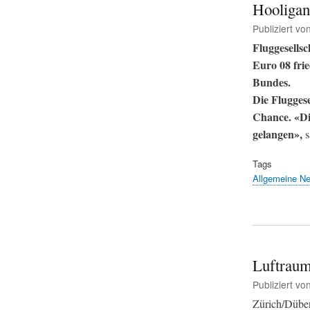
Hooligan
Publiziert vo
Fluggesells
Euro 08 fri
Bundes.
Die Fluggese
Chance. «Di
gelangen»,
s
Tags
Allgemeine N
Luftraum
Publiziert vo
Zürich/Düben