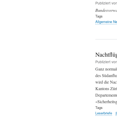
Publiziert vo
Bundesverwal
Tags
Allgemeine N
Nachtflüg
Publiziert vo
Ganz normale
des Südanflu
wird die Nac
Kantons Züri
Departemente
«Sicherheits
Tags
Leserbriefe