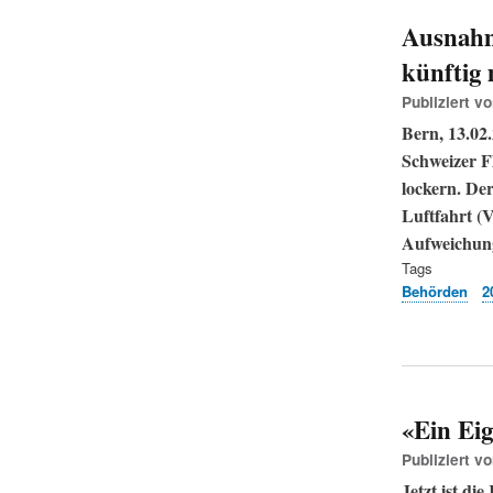
Ausnahm
künftig
Publiziert v
Bern, 13.02.
Schweizer Fl
lockern. De
Luftfahrt (V
Aufweichung
Tags
Behörden
2
«Ein Eig
Publiziert v
Jetzt ist di