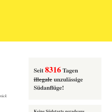
8316
Seit
Tagen
illegale
unzulässige
Südanflüge!
rück
Keine Südstarts geradeaus