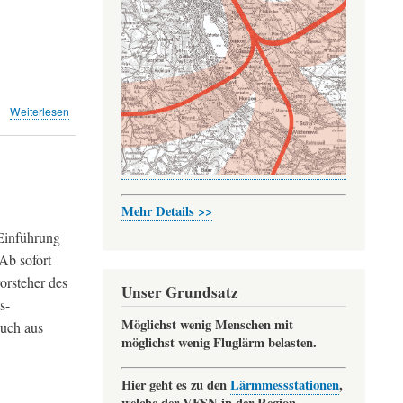
(Südkurier)
über
Weiterlesen
Ostanflüge
auf
Piste
28
in
Mehr Details >>
Kloten
weiter
 Einführung
möglich
Ab sofort
(NZZ)
orsteher des
Unser Grundsatz
s-
Möglichst wenig Menschen mit
such aus
möglichst wenig Fluglärm belasten.
Hier geht es zu den
Lärmmessstationen
,
welche der VFSN in der Region