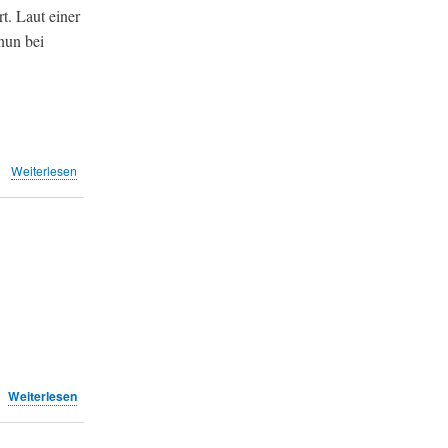
(TA)
t. Laut einer
nun bei
über
Weiterlesen
Luftraumerweiterung:
Scharfe
Kritik
(TA)
über
Weiterlesen
Merkel
soll