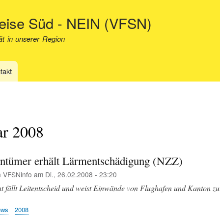
Direkt
neise Süd - NEIN (VFSN)
zum
Inhalt
ät in unserer Region
takt
ar 2008
ntümer erhält Lärmentschädigung (NZZ)
n
VFSNinfo
am
Di., 26.02.2008 - 23:20
t fällt Leitentscheid und weist Einwände von Flughafen und Kanton zu
ews
2008