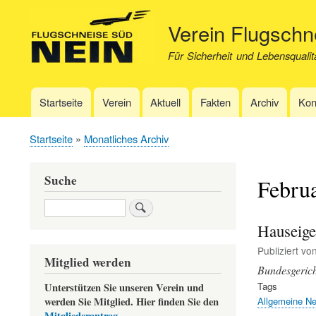
Verein Flugsch
Für Sicherheit und Lebensqualit
Startseite
Verein
Aktuell
Fakten
Archiv
Kon
Hauptnavigation
Startseite
Monatliches Archiv
Pfadnavigation
Suche
Febru
Suche
Hauseige
Publiziert vo
Mitglied werden
Bundesgerich
Tags
Unterstützen Sie unseren Verein und
Allgemeine N
werden Sie Mitglied. Hier finden Sie den
Mitgliederantrag