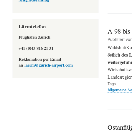
Lärmtelefon
A 98 bis 
Flughafen Zürich
Publiziert vo
Waldshut/Kon
+41 (0)43 816 21 31
östlich des
Reklamation per Email
weitergefüh
an
laerm@zurich-airport.com
Wirtschaftsve
Landesregier
Tags
Allgemeine N
Ostanflü