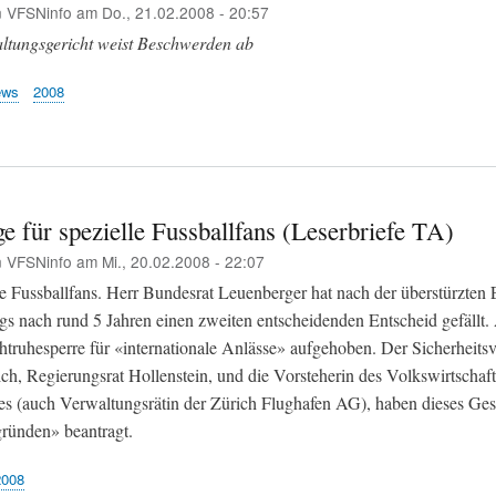
n
VFSNinfo
am
Do., 21.02.2008 - 20:57
tungsgericht weist Beschwerden ab
ews
2008
e für spezielle Fussballfans (Leserbriefe TA)
n
VFSNinfo
am
Mi., 20.02.2008 - 22:07
 Fussballfans. Herr Bundesrat Leuenberger hat nach der überstürzten
gs nach rund 5 Jahren einen zweiten entscheidenden Entscheid gefällt. 
htruhesperre für «internationale Anlässe» aufgehoben. Der Sicherheitsv
ch, Regierungsrat Hollenstein, und die Vorsteherin des Volkswirtschaft
s (auch Verwaltungsrätin der Zürich Flughafen AG), haben dieses Ge
gründen» beantragt.
2008