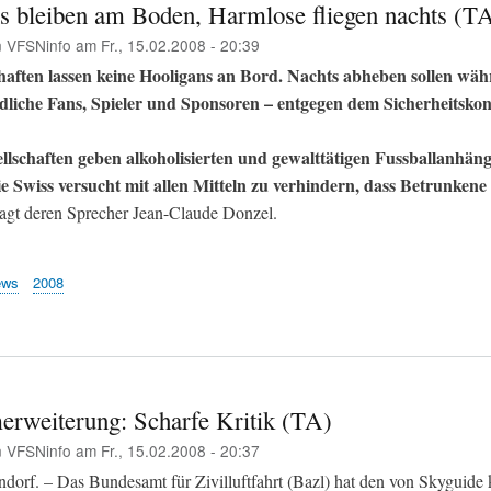
s bleiben am Boden, Harmlose fliegen nachts (T
n
VFSNinfo
am
Fr., 15.02.2008 - 20:39
chaften lassen keine Hooligans an Bord. Nachts abheben sollen wä
edliche Fans, Spieler und Sponsoren – entgegen dem Sicherheitskon
llschaften geben alkoholisierten und gewalttätigen Fussballanhän
e Swiss versucht mit allen Mitteln zu verhindern, dass Betrunkene
agt deren Sprecher Jean-Claude Donzel.
ews
2008
erweiterung: Scharfe Kritik (TA)
n
VFSNinfo
am
Fr., 15.02.2008 - 20:37
dorf. – Das Bundesamt für Zivilluftfahrt (Bazl) hat den von Skyguide k