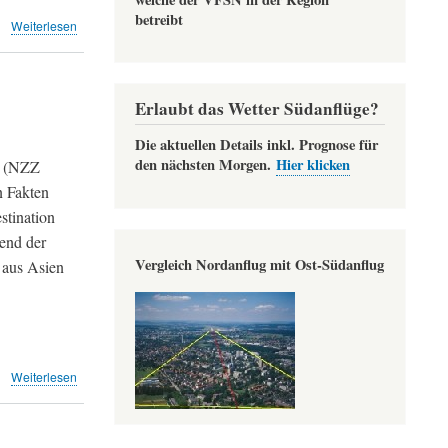
betreibt
über
Weiterlesen
Nachtflüge
für
spezielle
Fussballfans
Erlaubt das Wetter Südanflüge?
(Leserbriefe
TA)
Die aktuellen Details inkl. Prognose für
den nächsten Morgen.
Hier klicken
» (NZZ
n Fakten
stination
end der
Vergleich Nordanflug mit Ost-Südanflug
 aus Asien
über
Weiterlesen
Absurde
Argumente
für