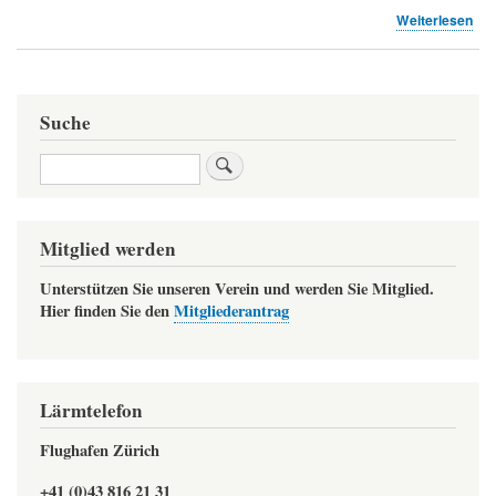
übe
Weiterlesen
Änd
am
Bet
201
Suche
für
den
Suche
Flu
Zür
öff
auf
Mitglied werden
(BA
Unterstützen Sie unseren Verein und werden Sie Mitglied.
Hier finden Sie den
Mitgliederantrag
Lärmtelefon
Flughafen Zürich
+41 (0)43 816 21 31