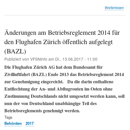
übe
Weiterlesen
Lin
Poli
for
Ab
Änderungen am Betriebsreglement 2014 für
auf
den Flughafen Zürich öffentlich aufgelegt
Flug
(20
(BAZL)
Publiziert von
VFSNinfo
am
Di., 13.06.2017 - 11:00
Die Flughafen Zürich AG hat dem Bundesamt für
Zivilluftfahrt (BAZL) Ende 2013 das Betriebsreglement 2014
zur Genehmigung eingereicht.
Da die darin enthaltene
Entflechtung der An- und Abflugrouten im Osten ohne
Zustimmung Deutschlands nicht umgesetzt werden kann, soll
nun der von Deutschland unabhängige Teil des
Betriebsreglements genehmigt werden.
Tags
Behörden
2017