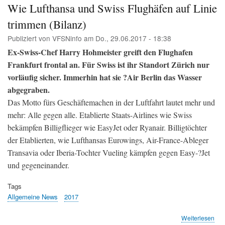
(VF
Wie Lufthansa und Swiss Flughäfen auf Linie
trimmen (Bilanz)
Publiziert von
VFSNinfo
am
Do., 29.06.2017 - 18:38
Ex-Swiss-Chef Harry Hohmeister greift den Flughafen
Frankfurt frontal an. Für Swiss ist ihr ­Standort Zürich nur
vorläufig sicher. Immerhin hat sie ­?Air Berlin das Wasser
abgegraben.
Das Motto fürs Geschäftemachen in der Luftfahrt lautet mehr und
mehr: Alle gegen alle. Etablierte Staats-Airlines wie Swiss
bekämpfen Billigflieger wie EasyJet oder Ryanair. Billigtöchter
der Etablierten, wie Lufthansas Eurowings, Air-France-Ableger
Transavia oder Iberia-Tochter Vueling kämpfen gegen Easy-?Jet
und gegeneinander.
Tags
Allgemeine News
2017
übe
Weiterlesen