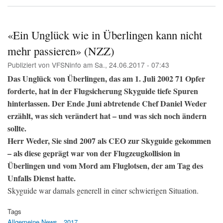
Wi
Luf
und
Swi
«Ein Unglück wie in Überlingen kann nicht
Flu
mehr passieren» (NZZ)
auf
Lin
Publiziert von
VFSNinfo
am
Sa., 24.06.2017 - 07:43
tri
(Bil
Das Unglück von Überlingen, das am 1. Juli 2002 71 Opfer
forderte, hat in der Flugsicherung Skyguide tiefe Spuren
hinterlassen. Der Ende Juni abtretende Chef Daniel Weder
erzählt, was sich verändert hat – und was sich noch ändern
sollte.
Herr Weder, Sie sind 2007 als CEO zur Skyguide gekommen
– als diese geprägt war von der Flugzeugkollision in
Überlingen und vom Mord am Fluglotsen, der am Tag des
Unfalls Dienst hatte.
Skyguide war damals generell in einer schwierigen Situation.
Tags
Allgemeine News
2017