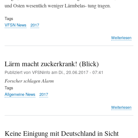
und Osten wesentlich weniger Lärmbelas- tung tragen.
Tags
VFSN News
2017
übe
Weiterlesen
Sot
Umf
des
Flu
Lärm macht zuckerkrank! (Blick)
Zür
Publiziert von
VFSNinfo
am
Di., 20.06.2017 - 07:41
ist
man
Forscher schlagen Alarm
(St
Tags
Allgemeine News
2017
übe
Weiterlesen
Lär
mac
zuc
(Bli
Keine Einigung mit Deutschland in Sicht