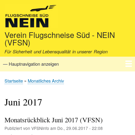
Direkt
zum
Inhalt
Verein Flugschneise Süd - NEIN
(VFSN)
Für Sicherheit und Lebensqualität in unserer Region
— Hauptnavigation anzeigen
Hauptnavigation
Startseite
Verein
Aktuell
Fakten
Archiv
Kontakt
Startseite
Monatliches Archiv
Pfadnavigation
Juni 2017
Monatsrückblick Juni 2017 (VFSN)
Publiziert von
VFSNinfo
am
Do., 29.06.2017 - 22:08