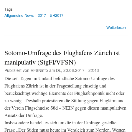
Tags
Allgemeine News
2017
BR2017
übe
Weiterlesen
Flu
Zür
bea
Tei
Sotomo-Umfrage des Flughafens Zürich ist
des
manipulativ (StgFl/VFSN)
BR
201
Publiziert von
VFSNinfo
am
Di., 20.06.2017 - 22:43
(Fo
Die seit Tagen im Umlauf befindliche Sotomo-Umfrage des
Flughafens Zürich ist in der Fragestellung einseitig und
berücksichtigt wichtige Elemente der Flughafenpolitik nicht oder
zu wenig. Deshalb protestieren die Stiftung gegen Fluglärm und
der Verein Flugschneise Süd – NEIN gegen diesen manipulativen
Ansatz der Umfrage.
Insbesondere handelt es sich um die in der Umfrage gestellte
Frage „Der Süden muss heute im Vergleich zum Norden, Westen