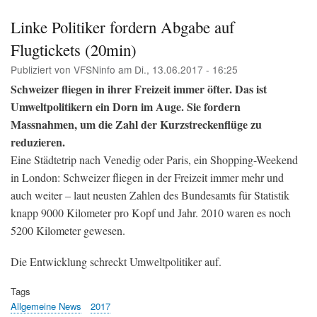
mit
Deu
Linke Politiker fordern Abgabe auf
in
Flugtickets (20min)
Sic
(NZ
Publiziert von
VFSNinfo
am
Di., 13.06.2017 - 16:25
Schweizer fliegen in ihrer Freizeit immer öfter. Das ist
Umweltpolitikern ein Dorn im Auge. Sie fordern
Massnahmen, um die Zahl der Kurzstreckenflüge zu
reduzieren.
Eine Städtetrip nach Venedig oder Paris, ein Shopping-Weekend
in London: Schweizer fliegen in der Freizeit immer mehr und
auch weiter – laut neusten Zahlen des Bundesamts für Statistik
knapp 9000 Kilometer pro Kopf und Jahr. 2010 waren es noch
5200 Kilometer gewesen.
Die Entwicklung schreckt Umweltpolitiker auf.
Tags
Allgemeine News
2017