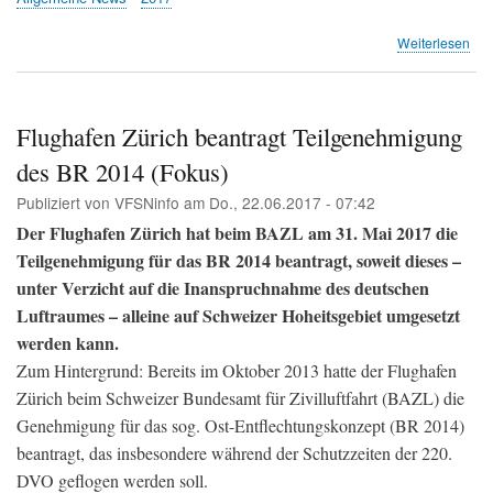
übe
Weiterlesen
«Ei
Ung
wie
in
Flughafen Zürich beantragt Teilgenehmigung
Übe
des BR 2014 (Fokus)
kan
nich
Publiziert von
VFSNinfo
am
Do., 22.06.2017 - 07:42
meh
pas
Der Flughafen Zürich hat beim BAZL am 31. Mai 2017 die
(NZ
Teilgenehmigung für das BR 2014 beantragt, soweit dieses –
unter Verzicht auf die Inanspruchnahme des deutschen
Luftraumes – alleine auf Schweizer Hoheitsgebiet umgesetzt
werden kann.
Zum Hintergrund: Bereits im Oktober 2013 hatte der Flughafen
Zürich beim Schweizer Bundesamt für Zivilluftfahrt (BAZL) die
Genehmigung für das sog. Ost-Entflechtungskonzept (BR 2014)
beantragt, das insbesondere während der Schutzzeiten der 220.
DVO geflogen werden soll.