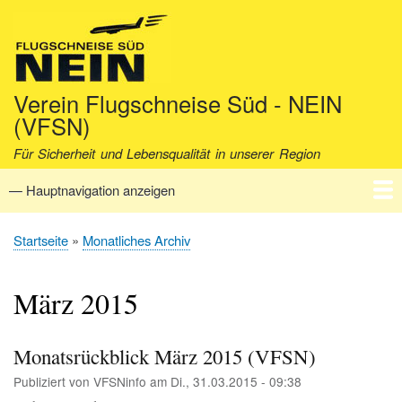
Direkt
zum
Inhalt
Verein Flugschneise Süd - NEIN
(VFSN)
Für Sicherheit und Lebensqualität in unserer Region
— Hauptnavigation anzeigen
Hauptnavigation
Startseite
Verein
Aktuell
Fakten
Archiv
Kontakt
Startseite
Monatliches Archiv
Pfadnavigation
März 2015
Monatsrückblick März 2015 (VFSN)
Publiziert von
VFSNinfo
am
Di., 31.03.2015 - 09:38