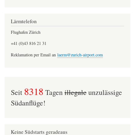
Lärmtelefon
Flughafen Zürich
+41 (0)43 816 21 31
Reklamation per Email an
laerm@zurich-airport.com
8318
Seit
Tagen
illegale
unzulässige
Südanflüge!
Keine Südstarts geradeaus