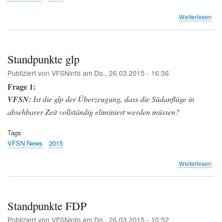
übe
Weiterlesen
Sta
Jun
Standpunkte glp
Publiziert von
VFSNinfo
am
Do., 26.03.2015 - 16:36
Frage 1:
VFSN:
Ist die glp der Überzeugung, dass die Südanflüge in
absehbarer Zeit vollständig eliminiert werden müssen?
Tags
VFSN News
2015
übe
Weiterlesen
Sta
glp
Standpunkte FDP
Publiziert von
VFSNinfo
am
Do., 26.03.2015 - 10:52