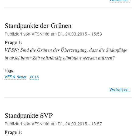
Sta
Mar
Bis
(AL
Standpunkte der Grünen
Publiziert von
VFSNinfo
am
Di., 24.03.2015 - 15:53
Frage 1:
VFSN:
Sind die Grünen der Überzeugung, dass die Südanflüge
in absehbarer Zeit vollständig eliminiert werden müssen?
Tags
VFSN News
2015
übe
Weiterlesen
Sta
der
Grü
Standpunkte SVP
Publiziert von
VFSNinfo
am
Di., 24.03.2015 - 13:57
Frage 1: