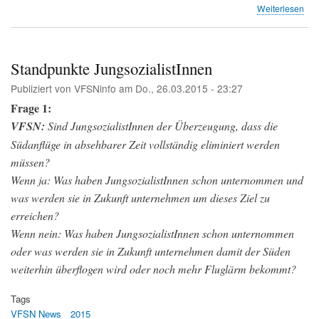
übe
Weiterlesen
Mit
de
Flu
zur
Standpunkte JungsozialistInnen
Arb
Publiziert von
VFSNinfo
am
Do., 26.03.2015 - 23:27
pen
(SR
Frage 1:
VFSN:
Sind JungsozialistInnen der Überzeugung, dass die
Südanflüge in absehbarer Zeit vollständig eliminiert werden
müssen?
Wenn ja: Was haben JungsozialistInnen schon unternommen und
was werden sie in Zukunft unternehmen um dieses Ziel zu
erreichen?
Wenn nein: Was haben JungsozialistInnen schon unternommen
oder was werden sie in Zukunft unternehmen damit der Süden
weiterhin überflogen wird oder noch mehr Fluglärm bekommt?
Tags
VFSN News
2015