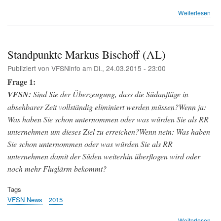
übe
Weiterlesen
Sta
SP
Standpunkte Markus Bischoff (AL)
Publiziert von
VFSNinfo
am
Di., 24.03.2015 - 23:00
Frage 1:
VFSN:
Sind Sie der Überzeugung, dass die Südanflüge in
absehbarer Zeit vollständig eliminiert werden müssen?Wenn ja:
Was haben Sie schon unternommen oder was würden Sie als RR
unternehmen um dieses Ziel zu erreichen?Wenn nein: Was haben
Sie schon unternommen oder was würden Sie als RR
unternehmen damit der Süden weiterhin überflogen wird oder
noch mehr Fluglärm bekommt?
Tags
VFSN News
2015
übe
Weiterlesen