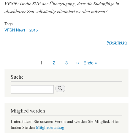
VFSN:
Ist die SVP der Überzeugung, dass die Südanflüge in
absehbarer Zeit vollständig eliminiert werden müssen?
Tags
VFSN News
2015
übe
Weiterlesen
Sta
SV
Aktuelle
1
Page
2
Page
3
Nächste
››
Letzte
Ende »
Seitennummerierung
Seite
Seite
Seite
Suche
Suche
Mitglied werden
Unterstützen Sie unseren Verein und werden Sie Mitglied. Hier
finden Sie den
Mitgliederantrag