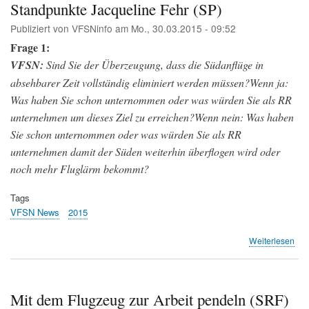
(VF
Standpunkte Jacqueline Fehr (SP)
Publiziert von
VFSNinfo
am
Mo., 30.03.2015 - 09:52
Frage 1:
VFSN:
Sind Sie der Überzeugung, dass die Südanflüge in
absehbarer Zeit vollständig eliminiert werden müssen?Wenn ja:
Was haben Sie schon unternommen oder was würden Sie als RR
unternehmen um dieses Ziel zu erreichen?Wenn nein: Was haben
Sie schon unternommen oder was würden Sie als RR
unternehmen damit der Süden weiterhin überflogen wird oder
noch mehr Fluglärm bekommt?
Tags
VFSN News
2015
übe
Weiterlesen
Sta
Jac
Feh
(SP
Mit dem Flugzeug zur Arbeit pendeln (SRF)