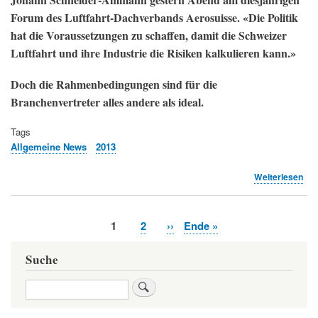
Forum des Luftfahrt-Dachverbands Aerosuisse. «Die Politik
hat die Voraussetzungen zu schaffen, damit die Schweizer
Luftfahrt und ihre Industrie die Risiken kalkulieren kann.»
Doch die Rahmenbedingungen sind für die
Branchenvertreter alles andere als ideal.
Tags
Allgemeine News
2013
übe
Weiterlesen
Die
Flie
ein
Aktuelle
1
Page
2
Nächste
››
Letzte
Ende »
kal
Seitennummerierung
Seite
Seite
Seite
Ris
(La
Suche
Suche