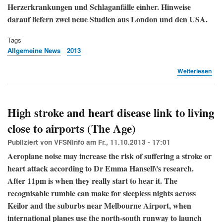
Herzerkrankungen und Schlaganfälle einher. Hinweise
darauf liefern zwei neue Studien aus London und den USA.
Tags
Allgemeine News
2013
übe
Weiterlesen
Mac
Flu
kra
(TA
High stroke and heart disease link to living
close to airports (The Age)
Publiziert von
VFSNinfo
am
Fr., 11.10.2013 - 17:01
Aeroplane noise may increase the risk of suffering a stroke or
heart attack according to Dr Emma Hansell\'s research.
After 11pm is when they really start to hear it. The
recognisable rumble can make for sleepless nights across
Keilor and the suburbs near Melbourne Airport, when
international planes use the north-south runway to launch