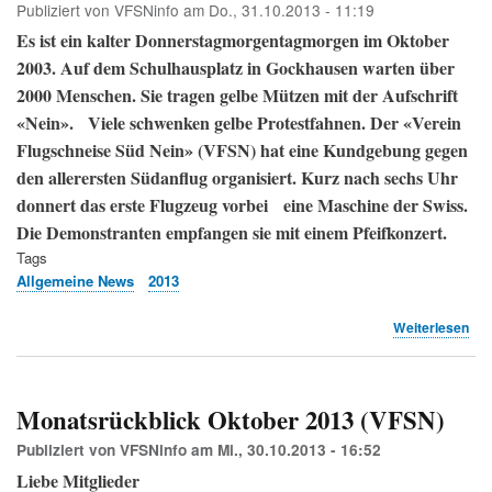
Publiziert von
VFSNinfo
am
Do., 31.10.2013 - 11:19
Es ist ein kalter Donnerstagmorgentagmorgen im Oktober
2003. Auf dem Schulhausplatz in Gockhausen warten über
2000 Menschen. Sie tragen gelbe Mützen mit der Aufschrift
«Nein».
Viele schwenken gelbe Protestfahnen. Der «Verein
Flugschneise Süd Nein» (VFSN) hat eine Kundgebung gegen
den allerersten Südanflug organisiert. Kurz nach sechs Uhr
donnert das erste Flugzeug vorbei eine Maschine der Swiss.
Die Demonstranten empfangen sie mit einem Pfeifkonzert.
Tags
Allgemeine News
2013
übe
Weiterlesen
Die
Süd
sin
Real
Monatsrückblick Oktober 2013 (VFSN)
wei
die
Publiziert von
VFSNinfo
am
Mi., 30.10.2013 - 16:52
Poli
Liebe Mitglieder
ver