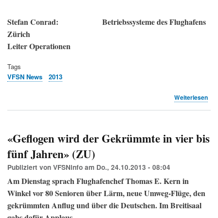
Stefan Conrad:
Betriebssysteme des Flughafens
Zürich
Leiter Operationen
Tags
VFSN News
2013
übe
Weiterlesen
Th
zur
Flu
(VF
«Geflogen wird der Gekrümmte in vier bis
fünf Jahren» (ZU)
Publiziert von
VFSNinfo
am
Do., 24.10.2013 - 08:04
Am Dienstag sprach Flughafenchef Thomas E. Kern in
Winkel vor 80 Senioren über Lärm, neue Umweg-Flüge, den
gekrümmten Anflug und über die Deutschen. Im Breitisaal
gabs dafür Applaus.