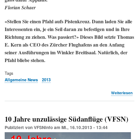
Florian Schaer
«Stellen Sie einen Pfahl aufs Pistenkreuz. Dann laden Sie alle
Interessenten ein, je ein Seil daran zu befestigen und in Ihre
Richtung zu ziehen. Was passiert?» Dieses Bild setzte Thomas
E. Kern als CEO des Zürcher Flughafens an den Anfang
seiner Ausführungen im Winkler Breitisaal. Natürlich, der
Pfahl bliebe stehen.
Tags
Allgemeine News
2013
übe
Weiterlesen
«Ge
wir
der
Ge
10 Jahre unzulässige Südanflüge (VFSN)
in
vie
Publiziert von
VFSNinfo
am
Mi., 16.10.2013 - 13:44
bis
fün