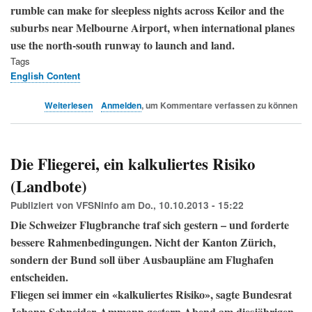
Age
rumble can make for sleepless nights across Keilor and the
suburbs near Melbourne Airport, when international planes
use the north-south runway to launch and land.
Tags
English Content
über
Weiterlesen
Anmelden
, um Kommentare verfassen zu können
High
stroke
and
heart
Die Fliegerei, ein kalkuliertes Risiko
disease
(Landbote)
link
to
Publiziert von
VFSNinfo
am
Do., 10.10.2013 - 15:22
living
close
Die Schweizer Flugbranche traf sich gestern – und forderte
to
bessere Rahmenbedingungen. Nicht der Kanton Zürich,
airports
sondern der Bund soll über Ausbaupläne am Flughafen
(The
Age)
entscheiden.
Fliegen sei immer ein «kalkuliertes Risiko», sagte Bundesrat
Johann Schneider-Ammann gestern Abend am diesjährigen