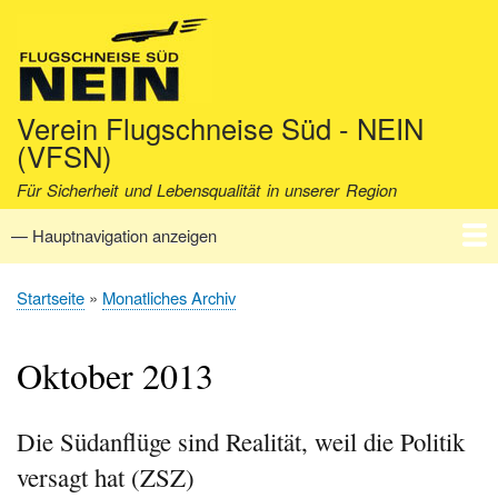
Direkt
zum
Inhalt
Verein Flugschneise Süd - NEIN
(VFSN)
Für Sicherheit und Lebensqualität in unserer Region
— Hauptnavigation anzeigen
Hauptnavigation
Startseite
Verein
Aktuell
Fakten
Archiv
Kontakt
Startseite
Monatliches Archiv
Pfadnavigation
Oktober 2013
Die Südanflüge sind Realität, weil die Politik
versagt hat (ZSZ)