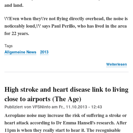
and land.
\'\'Even when they\'re not flying directly overhead, the noise is
noticeably loud,\'\'
says Paul Perillo, who has lived in the area
for 22 years.
Tags
Allgemeine News
2013
übe
Weiterlesen
Hig
str
and
hea
High stroke and heart disease link to living
dis
close to airports (The Age)
link
to
Publiziert von
VFSNinfo
am
Fr., 11.10.2013 - 12:43
livi
clo
Aeroplane noise may increase the risk of suffering a stroke or
to
heart attack according to Dr Emma Hansell's research. After
air
11pm is when they really start to hear it. The recognisable
(Th