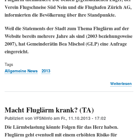
Verein Flugschneise Süd Nein und die Flughafen Zürich AG,
informierten die Bevölkerung über ihre Standpunkte.
Weil die Statements der Stadt zum Thema Fluglärm auf der
Website bereits mehrere Jahre als sind (2003 beziehungsweise
2007), hat Gemeinderätin Bea Mischol (GLP) eine Anfrage
eingereicht.
Tags
Allgemeine News
2013
übe
Weiterlesen
Flu
Sta
soll
Pos
Macht Fluglärm krank? (TA)
bez
(ZO
Publiziert von
VFSNinfo
am
Fr., 11.10.2013 - 17:02
Die Lärmbelastung könnte Folgen für das Herz haben.
Fluglärm geht eventuell mit einem erhöhten Risiko für