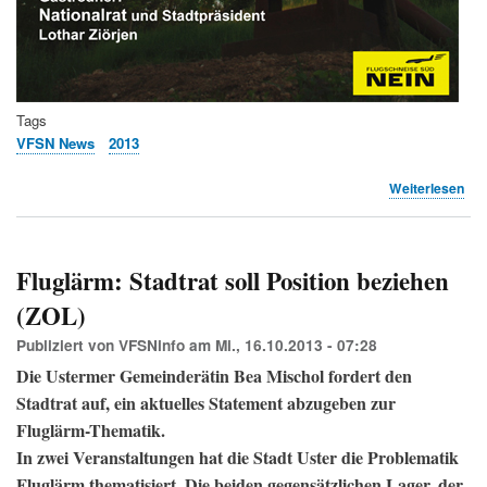
Tags
VFSN News
2013
übe
Weiterlesen
10
Jah
unz
Süd
Fluglärm: Stadtrat soll Position beziehen
(VF
(ZOL)
Publiziert von
VFSNinfo
am
Mi., 16.10.2013 - 07:28
Die Ustermer Gemeinderätin Bea Mischol fordert den
Stadtrat auf, ein aktuelles Statement abzugeben zur
Fluglärm-Thematik.
In zwei Veranstaltungen hat die Stadt Uster die Problematik
Fluglärm thematisiert. Die beiden gegensätzlichen Lager, der