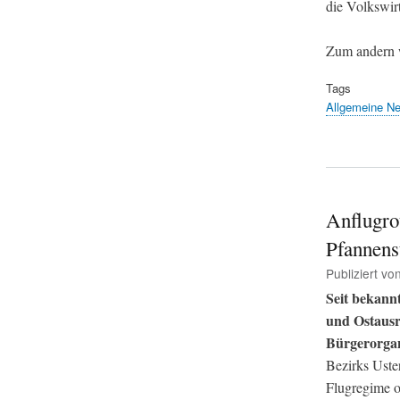
die Volkswir
Zum andern w
Tags
Allgemeine N
Anflugro
Pfannens
Publiziert vo
Seit bekannt
und Ostausr
Bürgerorgan
Bezirks Uste
Flugregime o