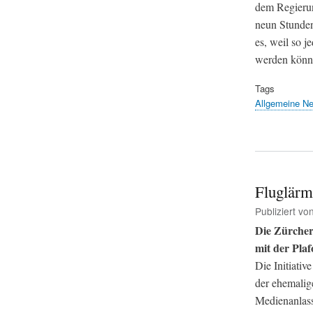
dem Regierun
neun Stunden
es, weil so 
werden könn
Tags
Allgemeine N
Fluglärm
Publiziert vo
Die Zürcher
mit der Pla
Die Initiati
der ehemalig
Medienanlass 