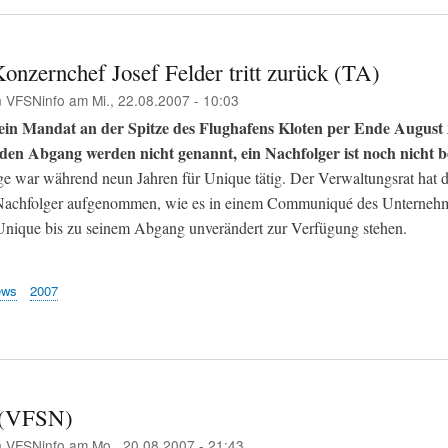
onzernchef Josef Felder tritt zurück (TA)
n
VFSNinfo
am
Mi., 22.08.2007 - 10:03
sein Mandat an der Spitze des Flughafens Kloten per Ende August 
den Abgang werden nicht genannt, ein Nachfolger ist noch nicht b
ge war während neun Jahren für Unique tätig. Der Verwaltungsrat hat 
Nachfolger aufgenommen, wie es in einem Communiqué des Unternehme
Unique bis zu seinem Abgang unverändert zur Verfügung stehen.
ews
2007
 (VFSN)
n
VFSNinfo
am
Mo., 20.08.2007 - 21:43