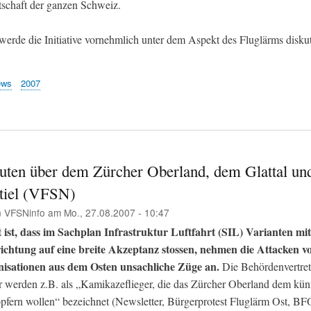
tschaft der ganzen Schweiz.
erde die Initiative vornehmlich unter dem Aspekt des Fluglärms diskuti
ews
2007
uten über dem Zürcher Oberland, dem Glattal u
tiel (VFSN)
n
VFSNinfo
am
Mo., 27.08.2007 - 10:47
 ist, dass im Sachplan Infrastruktur Luftfahrt (SIL) Varianten mi
ichtung auf eine breite Akzeptanz stossen, nehmen die Attacken v
isationen aus dem Osten unsachliche Züge an.
Die Behördenvertret
r werden z.B. als „Kamikazeflieger, die das Zürcher Oberland dem kün
pfern wollen“ bezeichnet (Newsletter, Bürgerprotest Fluglärm Ost, BF