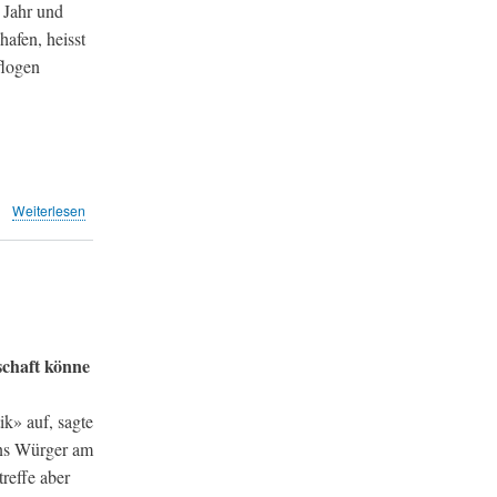
 Jahr und
afen, heisst
flogen
über
Weiterlesen
Fluglärm:
Krach
unter
Wirtschaftsexperten
(TA)
schaft könne
k» auf, sagte
ans Würger am
reffe aber