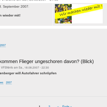
3. September 2007:
 wieder mit!
2007
ommen Flieger ungeschoren davon? (Blick)
n
VFSNinfo
am
Sa., 18.08.2007 - 22:30
enberger will Autofahrer schröpfen
ews
2007
Page
2
Nächste
››
Letzte
Ende »
Aktuelle
1