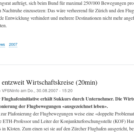
gsrat aufträgt, sich beim Bund für maximal 250\'000 Bewegungen pro
 Nachtruhe einzusetzen: Das wäre verheerend für Zürich und den Flugh
jede Entwicklung verhindert und mehrere Destinationen nicht mehr ange
ten.
ews
2007
 entzweit Wirtschaftskreise (20min)
n
VFSNinfo
am
Do., 30.08.2007 - 15:20
 Flughafeninitiative erhält Sukkurs durch Unternehmer. Die Wirt
fonierung der Flugbewegungen «ausgezeichnet leben».
ve zur Plafonierung der Flugbewegungen weise eine «doppelte Problemati
e ETH-Professor und Leiter der Konjunkturforschungsstelle (KOF) H
in Kloten. Zum einen sei sie auf den Zürcher Flughafen ausgericht, bet