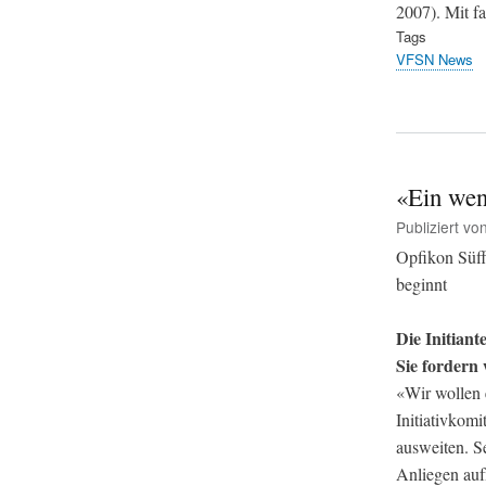
2007). Mit f
Tags
VFSN News
«Ein wen
Publiziert vo
Opfikon Süff
beginnt
Die Initiant
Sie fordern
«Wir wollen e
Initiativkom
ausweiten. Se
Anliegen au