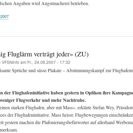
alschen Angaben wird Angstmacherei betrieben.
2007
ig Fluglärm verträgt jeder» (ZU)
n
VFSNinfo
am
Fr., 24.08.2007 - 17:32
isante Sprüche und süsse Plakate – Abstimmungskampf zur Flughafenini
en der Flughafeninitiative haben gestern in Opfikon ihre Kampagne 
 weniger Flugverkehr und mehr Nachtruhe.
inen starken Flughafen, aber mit Mass», erklärte Stefan Wey, Präsiden
itees der Flughafeninitiative. Mass heisst: Flugbewegungen einschränke
it gestern machen die Plafonierungsbefürworter auf allerhand Werbemate
fmerksam.