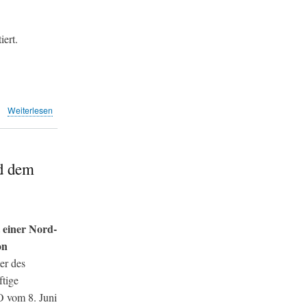
ert.
über
Weiterlesen
Fluglärm
entzweit
Wirtschaftskreise
(20min)
nd dem
t einer Nord-
on
er des
ftige
O vom 8. Juni