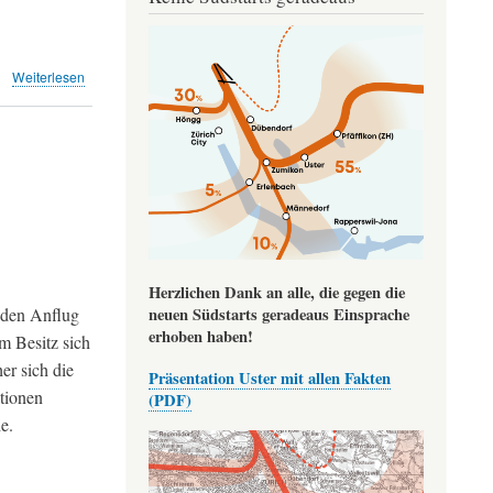
Image
über
Weiterlesen
Lufthansa
schröpft
Schweizer
(SonntagsZeitung)
Herzlichen Dank an alle, die gegen die
 den Anflug
neuen Südstarts geradeaus Einsprache
erhoben haben!
m Besitz sich
er sich die
Präsentation Uster mit allen Fakten
ktionen
(PDF)
e.