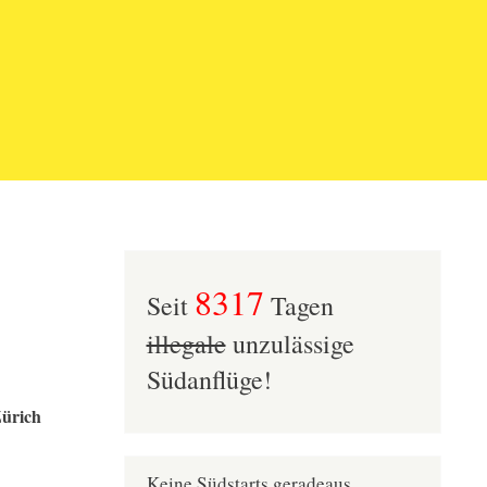
8317
Seit
Tagen
illegale
unzulässige
Südanflüge!
Zürich
Keine Südstarts geradeaus