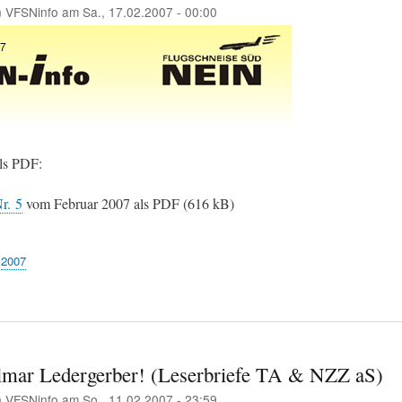
n
VFSNinfo
am
Sa., 17.02.2007 - 00:00
als PDF:
r. 5
vom Februar 2007 als PDF (616 kB)
2007
lmar Ledergerber! (Leserbriefe TA & NZZ aS)
n
VFSNinfo
am
So., 11.02.2007 - 23:59