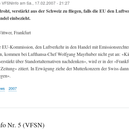
n
VFSNinfo
am
Sa., 17.02.2007 - 21:27
droht, verstärkt aus der Schweiz zu fliegen, falls die EU den Luftv
ndel einbezieht.
ittwer, Frankfurt
r EU-Kommission, den Luftverkehr in den Handel mit Emissionsrechte
n, kommen bei Lufthansa-Chef Wolfgang Mayrhuber nicht gut an: «Kä
erstärkt über Standortalternativen nachdenken», wird er in der «Frankf
Zeitung» zitiert. In Erwägung ziehe der Mutterkonzern der Swiss dann
egen».
ews
2007
fo Nr. 5 (VFSN)