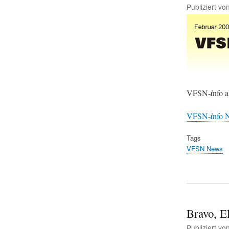
Publiziert vo
VFSN-
i
nfo 
VFSN-
i
nfo N
Tags
VFSN News
Bravo, E
Publiziert vo