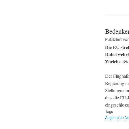
Bedenken
Publiziert vo
Die EU stre
Dabei wehrt
Zürichs.
&i
Der Flughafen
Regierung im 
Stellungnahm
dies die EU-K
eingeschloss
Tags
Allgemeine N