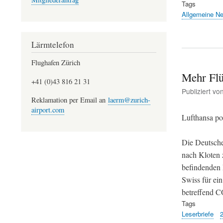
Tags
Allgemeine N
Lärmtelefon
Flughafen Zürich
Mehr Flü
+41 (0)43 816 21 31
Publiziert vo
Reklamation per Email an
laerm@zurich-
airport.com
Lufthansa po
Die Deutsche
nach Kloten 
befindenden 
Swiss für ein
betreffend C
Tags
Leserbriefe