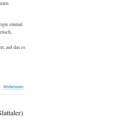
teien
aS)
igte einmal
ensch,
rt, auf das es
über
Weiterlesen
Das
Papier
nicht
wert
attaler)
(Leserbriefe
TA)