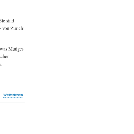
ie sind
» von Zürich!
twas Mutiges
schen
.
über
Weiterlesen
Bravo,
Elmar
Ledergerber!
(Leserbriefe
TA
&
NZZ