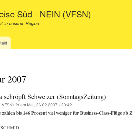
Direkt
neise Süd - NEIN (VFSN)
zum
Inhalt
ät in unserer Region
takt
ar 2007
a schröpft Schweizer (SonntagsZeitung)
n
VFSNinfo
am
Mo., 26.02.2007 - 20:42
zahlen bis 146 Prozent viel weniger für Business-Class-Flüge ab 
 SCHMID