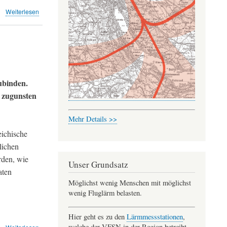
über
Weiterlesen
Mehr
Flüge
der
Lufthansa
ab
Kloten
(Leserbriefe
ubinden.
TA)
 zugunsten
Mehr Details >>
eichische
lichen
rden, wie
Unser Grundsatz
aten
Möglichst wenig Menschen mit möglichst
wenig Fluglärm belasten.
Hier geht es zu den
Lärmmessstationen
,
über
welche der VFSN in der Region betreibt