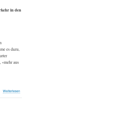
ZSZ)
erkehr in den
n
me es dazu,
urter
, «mehr aus
über
Weiterlesen
Lufthansa
pokert
mit
der
EU