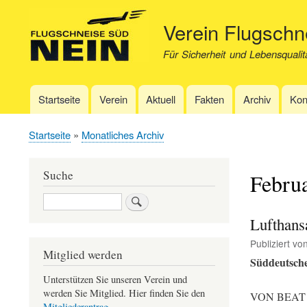
Verein Flugsch
Für Sicherheit und Lebensqualit
Startseite
Verein
Aktuell
Fakten
Archiv
Kon
Hauptnavigation
Startseite
Monatliches Archiv
Pfadnavigation
Suche
Febru
Suche
Lufthans
Publiziert vo
Mitglied werden
Süddeutsche 
Unterstützen Sie unseren Verein und
werden Sie Mitglied. Hier finden Sie den
VON BEAT
Mitgliederantrag