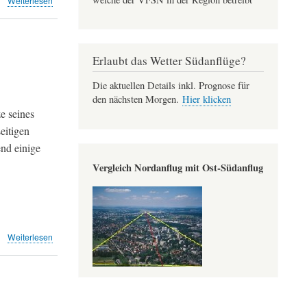
Weiterlesen
Bedenken
wegen
Schweizer
Flugverkehr
Erlaubt das Wetter Südanflüge?
(TA)
Die aktuellen Details inkl. Prognose für
den nächsten Morgen.
Hier klicken
e seines
eitigen
end einige
Vergleich Nordanflug mit Ost-Südanflug
über
Weiterlesen
Schulterschluss
ist
jetzt
gefragt
(Leserbriefe