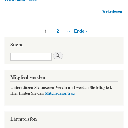
übe
Weiterlesen
Luk
Bri
in
Aktuelle
1
Page
2
Nächste
››
Letzte
Ende »
den
Seitennummerierung
Seite
Seite
Seite
Ver
von
Suche
Uni
(Pr
Suche
VF
Mitglied werden
Unterstützen Sie unseren Verein und werden Sie Mitglied.
Hier finden Sie den
Mitgliederantrag
Lärmtelefon