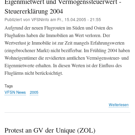
Eigenmietwert und Vermögenssteuerwert -
für
Steuererklärung 2004
Zür
Flü
Publiziert von
VFSNinfo
am
Fr., 15.04.2005 - 21:55
(TA
Aufgrund der neuen Flugrouten im Süden und Osten des
Flughafens haben die Immobilien an Wert verloren. Der
Wertverlust je Immobilie ist zur Zeit mangels Erfahrungswerten
(eingebrochener Markt) nicht bezifferbar. Im Frühling 2004 haben
Wohneigentümer die revidierten amtlichen Vermögenssteuer- und
Eigenmietwerte erhalten. In diesen Werten ist der Einfluss des
Fluglärms nicht berücksichtigt.
Tags
VFSN News
2005
übe
Weiterlesen
Emp
bet
Red
von
Protest an GV der Unique (ZOL)
Eig