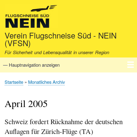
Direkt
zum
Inhalt
Verein Flugschneise Süd - NEIN
(VFSN)
Für Sicherheit und Lebensqualität in unserer Region
— Hauptnavigation anzeigen
Hauptnavigation
Startseite
Verein
Aktuell
Fakten
Archiv
Kontakt
Startseite
Monatliches Archiv
Pfadnavigation
April 2005
Schweiz fordert Rücknahme der deutschen
Auflagen für Zürich-Flüge (TA)