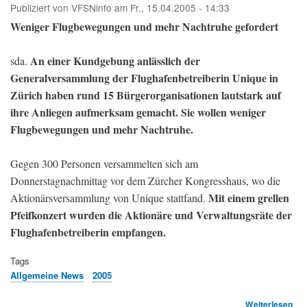
Publiziert von
VFSNinfo
am
Fr., 15.04.2005 - 14:33
und
Ver
Weniger Flugbewegungen und mehr Nachtruhe gefordert
-
Ste
An einer Kundgebung anlässlich der
200
sda.
Generalversammlung der Flughafenbetreiberin Unique in
Zürich haben rund 15 Bürgerorganisationen lautstark auf
ihre Anliegen aufmerksam gemacht. Sie wollen weniger
Flugbewegungen und mehr Nachtruhe.
Gegen 300 Personen versammelten sich am
Donnerstagnachmittag vor dem Zürcher Kongresshaus, wo die
Mit einem grellen
Aktionärsversammlung von Unique stattfand.
Pfeifkonzert wurden die Aktionäre und Verwaltungsräte der
Flughafenbetreiberin empfangen.
Tags
Allgemeine News
2005
übe
Weiterlesen