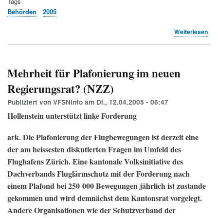
Tags
Behörden
2005
übe
Weiterlesen
Ne
Luf
im
Ra
Mehrheit für Plafonierung im neuen
Zür
Regierungsrat? (NZZ)
(Sk
Publiziert von
VFSNinfo
am
Di., 12.04.2005 - 06:47
Hollenstein unterstützt linke Forderung
ark. Die Plafonierung der Flugbewegungen ist derzeit eine
der am heissesten diskutierten Fragen im Umfeld des
Flughafens Zürich. Eine kantonale Volksinitiative des
Dachverbands Fluglärmschutz mit der Forderung nach
einem Plafond bei 250 000 Bewegungen jährlich ist zustande
gekommen und wird demnächst dem Kantonsrat vorgelegt.
Andere Organisationen wie der Schutzverband der