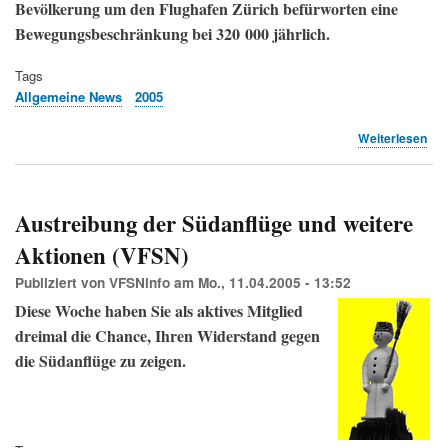
Bevölkerung um den Flughafen Zürich befürworten eine
Bewegungsbeschränkung bei 320 000 jährlich.
Tags
Allgemeine News
2005
übe
Weiterlesen
Meh
für
Pla
im
Austreibung der Südanflüge und weitere
neu
Aktionen (VFSN)
Reg
(NZ
Publiziert von
VFSNinfo
am
Mo., 11.04.2005 - 13:52
Diese Woche haben Sie als aktives Mitglied
dreimal die Chance, Ihren Widerstand gegen
die Südanflüge zu zeigen.