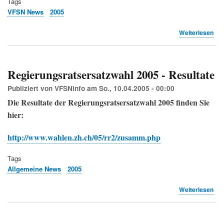
Tags
VFSN News
2005
übe
Weiterlesen
Aus
der
Süd
und
Regierungsratsersatzwahl 2005 - Resultate
wei
Akt
Publiziert von
VFSNinfo
am
So., 10.04.2005 - 00:00
(VF
Die Resultate der Regierungsratsersatzwahl 2005 finden Sie
hier:
http://www.wahlen.zh.ch/05/rr2/zusamm.php
Tags
Allgemeine News
2005
übe
Weiterlesen
Reg
200
-