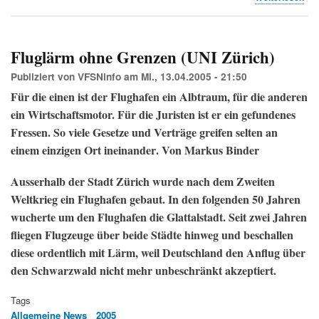
Pro
an
GV
der
Fluglärm ohne Grenzen (UNI Zürich)
Uni
(ZO
Publiziert von
VFSNinfo
am
Mi., 13.04.2005 - 21:50
Für die einen ist der Flughafen ein Albtraum, für die anderen
ein Wirtschaftsmotor. Für die Juristen ist er ein gefundenes
Fressen. So viele Gesetze und Verträge greifen selten an
einem einzigen Ort ineinander
. Von Markus Binder
Ausserhalb der Stadt Zürich wurde nach dem Zweiten
Weltkrieg ein Flughafen gebaut. In den folgenden 50 Jahren
wucherte um den Flughafen die Glattalstadt. Seit zwei Jahren
fliegen Flugzeuge über beide Städte hinweg und beschallen
diese ordentlich mit Lärm, weil Deutschland den Anflug über
den Schwarzwald nicht mehr unbeschränkt akzeptiert.
Tags
Allgemeine News
2005