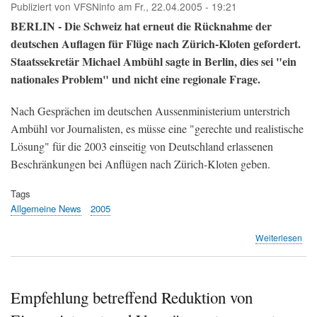
Publiziert von
VFSNinfo
am
Fr., 22.04.2005 - 19:21
BERLIN - Die Schweiz hat erneut die Rücknahme der
deutschen Auflagen für Flüge nach Zürich-Kloten gefordert.
Staatssekretär Michael Ambühl sagte in Berlin, dies sei "ein
nationales Problem" und nicht eine regionale Frage.
Nach Gesprächen im deutschen Aussenministerium unterstrich
Ambühl vor Journalisten, es müsse eine "gerechte und realistische
Lösung" für die 2003 einseitig von Deutschland erlassenen
Beschränkungen bei Anflügen nach Zürich-Kloten geben.
Tags
Allgemeine News
2005
übe
Weiterlesen
Sch
ford
Rü
der
Empfehlung betreffend Reduktion von
deu
Auf