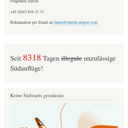
Flughafen Zürich
+41 (0)43 816 21 31
Reklamation per Email an
laerm@zurich-airport.com
8318
Seit
Tagen
illegale
unzulässige
Südanflüge!
Keine Südstarts geradeaus
Image