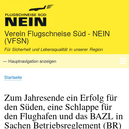
Direkt
zum
Inhalt
Verein Flugschneise Süd - NEIN
(VFSN)
Für Sicherheit und Lebensqualität in unserer Region
— Hauptnavigation anzeigen
Hauptnavigation
Startseite
Verein
Aktuell
Fakten
Archiv
Kontakt
Startseite
Pfadnavigation
Zum Jahresende ein Erfolg für
den Süden, eine Schlappe für
den Flughafen und das BAZL in
Sachen Betriebsreglement (BR)