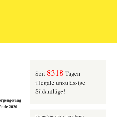
8318
Seit
Tagen
illegale
unzulässige
g
Südanflüge!
Morgengesang
 Ende 2020
Keine Südstarts geradeaus