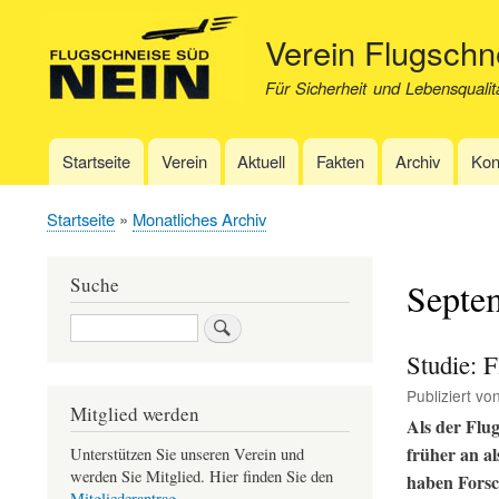
Verein Flugsch
Für Sicherheit und Lebensqualit
Startseite
Verein
Aktuell
Fakten
Archiv
Kon
Hauptnavigation
Startseite
Monatliches Archiv
Pfadnavigation
Suche
Septe
Suche
Studie: F
Publiziert vo
Mitglied werden
Als der Flu
früher an a
Unterstützen Sie unseren Verein und
werden Sie Mitglied. Hier finden Sie den
haben Forsc
Mitgliederantrag