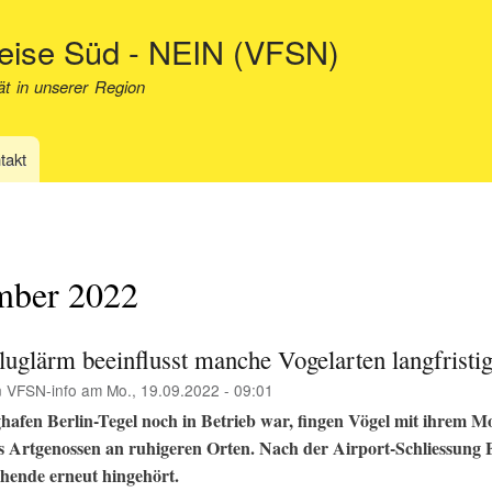
Direkt
neise Süd - NEIN (VFSN)
zum
Inhalt
ät in unserer Region
takt
mber 2022
luglärm beeinflusst manche Vogelarten langfristi
n
VFSN-info
am
Mo., 19.09.2022 - 09:01
ghafen Berlin-Tegel noch in Betrieb war, fingen Vögel mit ihrem 
ls Artgenossen an ruhigeren Orten. Nach der Airport-Schliessung
hende erneut hingehört.