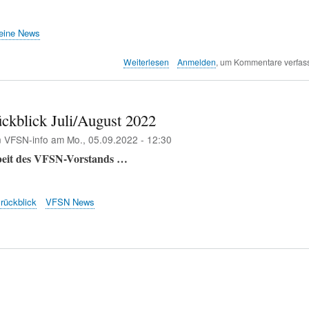
eine News
über
Weiterlesen
Anmelden
, um Kommentare verfas
Studie:
Fluglärm
beeinflusst
manche
ckblick Juli/August 2022
Vogelarten
n
VFSN-info
am
Mo., 05.09.2022 - 12:30
langfristig
beit des VFSN-Vorstands …
rückblick
VFSN News