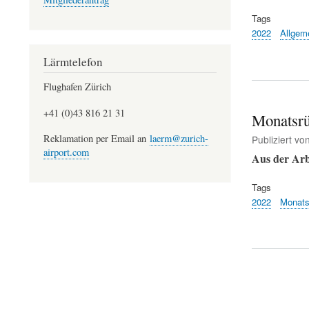
Tags
2022
Allgem
Lärmtelefon
Flughafen Zürich
+41 (0)43 816 21 31
Monatsrü
Reklamation per Email an
laerm@zurich-
Publiziert vo
airport.com
Aus der Ar
Tags
2022
Monats