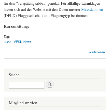
für den ‘Verspätungsabbau’ genutzt. Für allfällige Lärmklagen
lassen sich auf der Website mit den Daten unserer
Messstationen
(DFLD) Fluggesellschaft und Flugzeugtyp bestimmen.
Kurzanleitung:
Tags
2022
VFSN News
übe
Weiterlesen
Nac
von
Flü
Suche
Suche
Mitglied werden