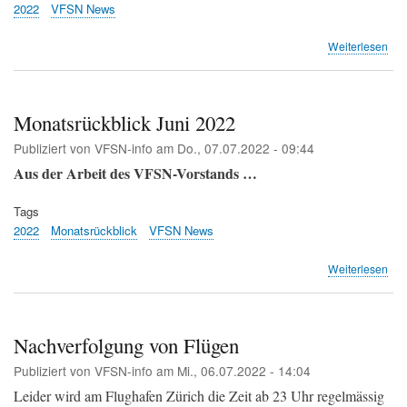
2022
VFSN News
übe
Weiterlesen
Bri
Monatsrückblick Juni 2022
Publiziert von
VFSN-info
am
Do., 07.07.2022 - 09:44
Aus der Arbeit des VFSN-Vorstands …
Tags
2022
Monatsrückblick
VFSN News
übe
Weiterlesen
Mon
Jun
202
Nachverfolgung von Flügen
Publiziert von
VFSN-info
am
Mi., 06.07.2022 - 14:04
Leider wird am Flughafen Zürich die Zeit ab 23 Uhr regelmässig