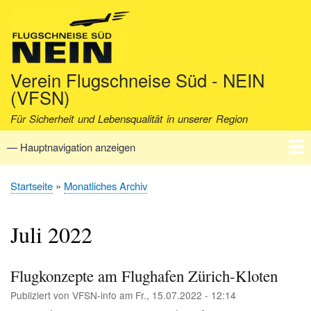
Direkt
zum
Inhalt
Verein Flugschneise Süd - NEIN
(VFSN)
Für Sicherheit und Lebensqualität in unserer Region
— Hauptnavigation anzeigen
Hauptnavigation
Startseite
Verein
Aktuell
Fakten
Archiv
Kontakt
Startseite
Monatliches Archiv
Pfadnavigation
Juli 2022
Flugkonzepte am Flughafen Zürich-Kloten
Publiziert von
VFSN-info
am
Fr., 15.07.2022 - 12:14