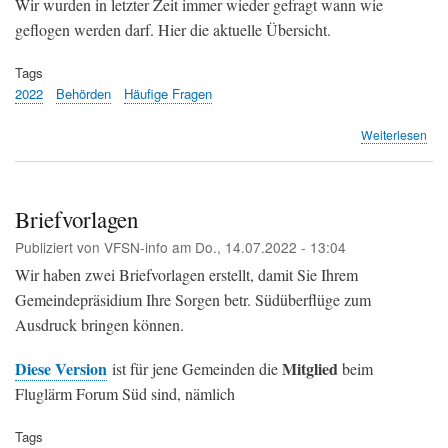
Wir wurden in letzter Zeit immer wieder gefragt wann wie
geflogen werden darf. Hier die aktuelle Übersicht.
Tags
2022
Behörden
Häufige Fragen
übe
Weiterlesen
Flu
am
Flu
Zür
Briefvorlagen
Klo
Publiziert von
VFSN-info
am
Do., 14.07.2022 - 13:04
Wir haben zwei Briefvorlagen erstellt, damit Sie Ihrem
Gemeindepräsidium Ihre Sorgen betr. Südüberflüge zum
Ausdruck bringen können.
Diese Version
Mitglied
ist für jene Gemeinden die
beim
Fluglärm Forum Süd sind, nämlich
Tags