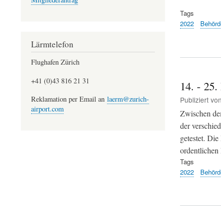
Tags
2022
Behörd
Lärmtelefon
Flughafen Zürich
+41 (0)43 816 21 31
14. - 25
Reklamation per Email an
laerm@zurich-
Publiziert vo
airport.com
Zwischen de
der verschie
getestet. Di
ordentlichen 
Tags
2022
Behörd