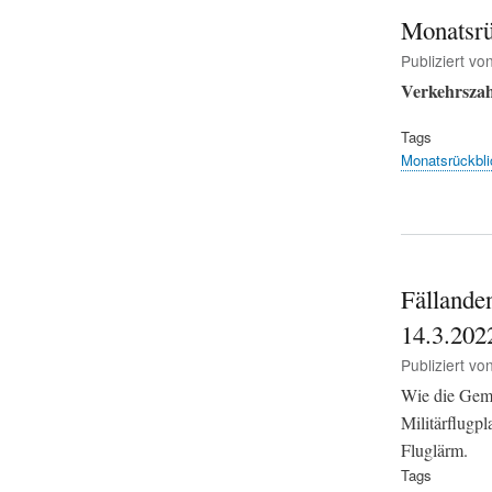
Monatsrü
Publiziert vo
Verkehrszah
Tags
Monatsrückbli
Fällande
14.3.202
Publiziert vo
Wie die Geme
Militärflugp
Fluglärm.
Tags