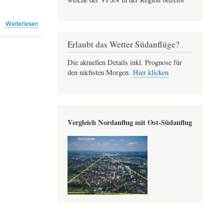
über
Weiterlesen
Fällanden:
Erhöhter
Erlaubt das Wetter Südanflüge?
Flugbetrieb
auf
Die aktuellen Details inkl. Prognose für
dem
den nächsten Morgen.
Hier klicken
Flugplatz
Dübendorf
ab
14.3.2022
(nau.ch)
Vergleich Nordanflug mit Ost-Südanflug