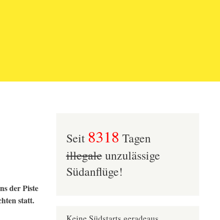
8318
Seit
Tagen
illegale
unzulässige
Südanflüge!
ns der Piste
ten statt.
Keine Südstarts geradeaus