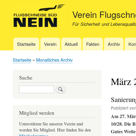
Verein Flugsch
Für Sicherheit und Lebensqualit
Startseite
Verein
Aktuell
Fakten
Archiv
Kon
Hauptnavigation
Startseite
Monatliches Archiv
Pfadnavigation
Suche
März 
Suche
Sanierun
Publiziert vo
Mitglied werden
Am 27. März 
10/28. Die 
Unterstützen Sie unseren Verein und
werden Sie Mitglied. Hier finden Sie den
Gutes Wette
Mitgliederantrag