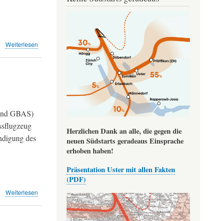
Image
über
Weiterlesen
Sanierung
Piste
10/28
ab
27.3.2022
(BAZL)
 und GBAS)
ssflugzeug
Herzlichen Dank an alle, die gegen die
endigung des
neuen Südstarts geradeaus Einsprache
erhoben haben!
Präsentation Uster mit allen Fakten
(PDF)
über
Weiterlesen
14.
-
25.