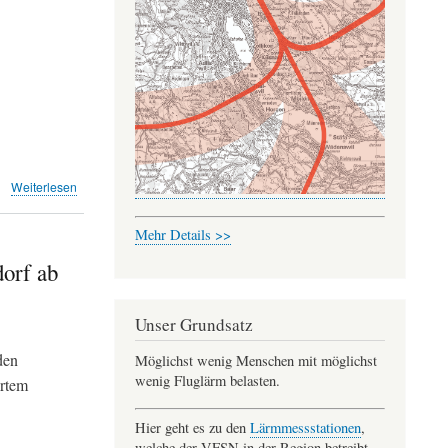
März
2022
Messflüge
bis
02.00
h
über
Weiterlesen
Monatsrückblick
Februar
Mehr Details >>
2022
dorf ab
Unser Grundsatz
den
Möglichst wenig Menschen mit möglichst
wenig Fluglärm belasten.
rtem
Hier geht es zu den
Lärmmessstationen
,
welche der VFSN in der Region betreibt