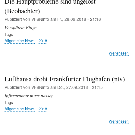
Die Hauptprobleme sind ungelöst
Stre
(Beobachter)
mit
Flu
Publiziert von
VFSNinfo
am
Fr., 28.09.2018 - 21:16
(Ha
Verspätete Flüge
Tags
Allgemeine News
2018
übe
Weiterlesen
Die
Hau
sin
ung
Lufthansa droht Frankfurter Flughafen (ntv)
(Be
Publiziert von
VFSNinfo
am
Do., 27.09.2018 - 21:15
Infrastruktur muss passen
Tags
Allgemeine News
2018
übe
Weiterlesen
Luf
dro