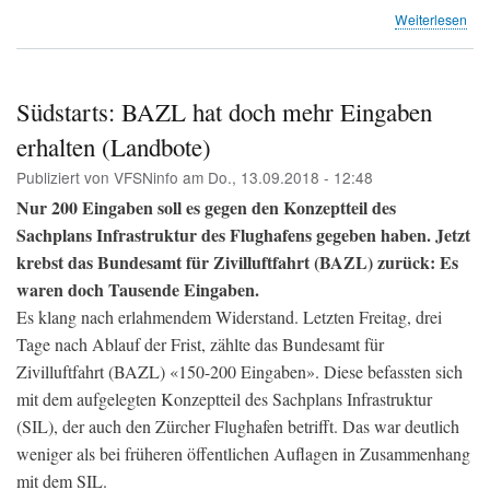
übe
Weiterlesen
«Fü
die
Swi
ist
Südstarts: BAZL hat doch mehr Eingaben
das
erhalten (Landbote)
dep
(ZS
Publiziert von
VFSNinfo
am
Do., 13.09.2018 - 12:48
Nur 200 Eingaben soll es gegen den Konzeptteil des
Sachplans Infrastruktur des Flughafens gegeben haben. Jetzt
krebst das Bundesamt für Zivilluftfahrt (BAZL) zurück: Es
waren doch Tausende Eingaben.
Es klang nach erlahmendem Widerstand. Letzten Freitag, drei
Tage nach Ablauf der Frist, zählte das Bundesamt für
Zivilluftfahrt (BAZL) «150-200 Eingaben». Diese befassten sich
mit dem aufgelegten Konzeptteil des Sachplans Infrastruktur
(SIL), der auch den Zürcher Flughafen betrifft. Das war deutlich
weniger als bei früheren öffentlichen Auflagen in Zusammenhang
mit dem SIL.