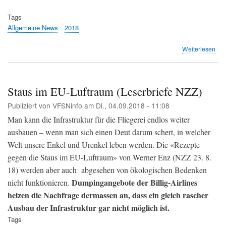
Tags
Allgemeine News
2018
übe
Weiterlesen
Süd
BA
hat
doc
Staus im EU-Luftraum (Leserbriefe NZZ)
meh
Publiziert von
VFSNinfo
am
Di., 04.09.2018 - 11:08
Ein
erh
Man kann die Infrastruktur für die Fliegerei endlos weiter
(La
ausbauen – wenn man sich einen Deut darum schert, in welcher
Welt unsere Enkel und Urenkel leben werden. Die «Rezepte
gegen die Staus im EU-Luftraum» von Werner Enz (NZZ 23. 8.
18) werden aber auch abgesehen von ökologischen Bedenken
Dumpingangebote der Billig-Airlines
nicht funktionieren.
heizen die Nachfrage dermassen an, dass ein gleich rascher
Ausbau der Infrastruktur gar nicht möglich ist.
Tags