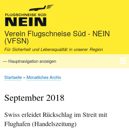
Direkt
zum
Inhalt
Verein Flugschneise Süd - NEIN
(VFSN)
Für Sicherheit und Lebensqualität in unserer Region
— Hauptnavigation anzeigen
Hauptnavigation
Startseite
Verein
Aktuell
Fakten
Archiv
Kontakt
Startseite
Monatliches Archiv
Pfadnavigation
September 2018
Swiss erleidet Rückschlag im Streit mit
Flughafen (Handelszeitung)