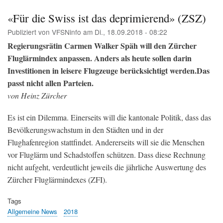
nich
wen
«Für die Swiss ist das deprimierend» (ZSZ)
we
Publiziert von
VFSNinfo
am
Di., 18.09.2018 - 08:22
ihn
meh
Regierungsrätin Carmen Walker Späh will den Zürcher
Leu
Fluglärmindex anpassen. Anders als heute sollen darin
hör
Investitionen in leisere Flugzeuge berücksichtigt werden.Das
(TA
passt nicht allen Parteien.
von Heinz Zürcher
Es ist ein Dilemma. Einerseits will die kantonale Politik, dass das
Bevölkerungswachstum in den Städten und in der
Flughafenregion stattfindet. Andererseits will sie die Menschen
vor Fluglärm und Schadstoffen schützen. Dass diese Rechnung
nicht aufgeht, verdeutlicht jeweils die jährliche Auswertung des
Zürcher Fluglärmindexes (ZFI).
Tags
Allgemeine News
2018