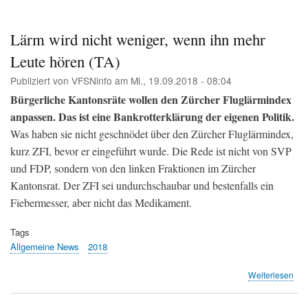
BR
(VF
Lärm wird nicht weniger, wenn ihn mehr
Leute hören (TA)
Publiziert von
VFSNinfo
am
Mi., 19.09.2018 - 08:04
Bürgerliche Kantonsräte wollen den Zürcher Fluglärmindex
anpassen. Das ist eine Bankrotterklärung der eigenen Politik.
Was haben sie nicht geschnödet über den Zürcher Fluglärmindex,
kurz ZFI, bevor er eingeführt wurde. Die Rede ist nicht von SVP
und FDP, sondern von den linken Fraktionen im Zürcher
Kantonsrat. Der ZFI sei undurchschaubar und bestenfalls ein
Fiebermesser, aber nicht das Medikament.
Tags
Allgemeine News
2018
übe
Weiterlesen
Lär
wir