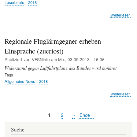
Leserbriefe
2018
übe
Weiterlesen
Sta
im
EU-
Luf
Regionale Fluglärmgegner erheben
(Le
Einsprache (zueriost)
NZZ
Publiziert von
VFSNinfo
am
Mo., 03.09.2018 - 16:06
Widerstand gegen Luftfahrtpläne des Bundes wird konkret
Tags
Allgemeine News
2018
übe
Weiterlesen
Reg
Flu
erh
Aktuelle
1
Page
2
Nächste
››
Letzte
Ende »
Ein
Seitennummerierung
Seite
Seite
Seite
(zue
Suche