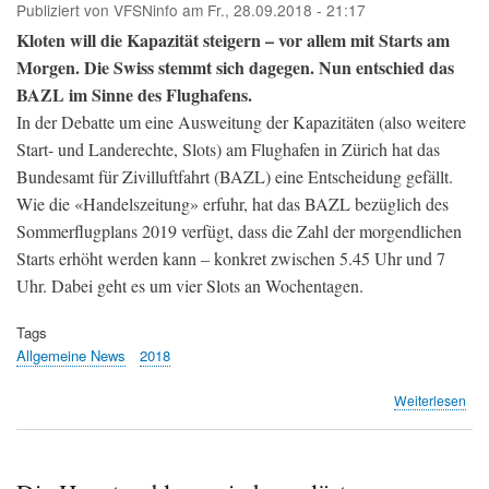
Publiziert von
VFSNinfo
am
Fr., 28.09.2018 - 21:17
Kloten will die Kapazität steigern – vor allem mit Starts am
Morgen. Die Swiss stemmt sich dagegen. Nun entschied das
BAZL im Sinne des Flughafens.
In der Debatte um eine Ausweitung der Kapazitäten (also weitere
Start- und Landerechte, Slots) am Flughafen in Zürich hat das
Bundesamt für Zivilluftfahrt (BAZL) eine Entscheidung gefällt.
Wie die «Handelszeitung» erfuhr, hat das BAZL bezüglich des
Sommerflugplans 2019 verfügt, dass die Zahl der morgendlichen
Starts erhöht werden kann – konkret zwischen 5.45 Uhr und 7
Uhr. Dabei geht es um vier Slots an Wochentagen.
Tags
Allgemeine News
2018
übe
Weiterlesen
Swi
erle
Rüc
im