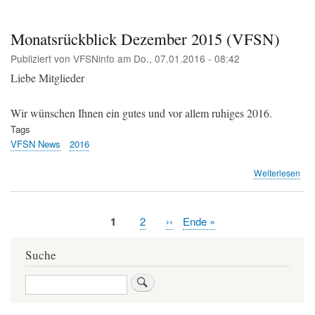
aus
de
Flu
Monatsrückblick Dezember 2015 (VFSN)
(ZO
Publiziert von
VFSNinfo
am
Do., 07.01.2016 - 08:42
Liebe Mitglieder
Wir wünschen Ihnen ein gutes und vor allem ruhiges 2016.
Tags
VFSN News
2016
übe
Weiterlesen
Mon
De
201
Aktuelle
1
Page
2
Nächste
››
Letzte
Ende »
(VF
Seitennummerierung
Seite
Seite
Seite
Suche
Suche