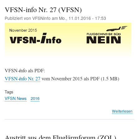
für
alle
VFSN-info Nr. 27 (VFSN)
Flug
Publiziert von
VFSNinfo
am
Mo., 11.01.2016 - 17:53
(LB
VFSN-
i
nfo als PDF:
VFSN-
i
nfo Nr. 27
vom November 2015 als PDF (1.5 MB)
Tags
VFSN News
2016
übe
Weiterlesen
VF
info
Nr.
27
Austritt aus dem Fluglärmforum (ZOL)