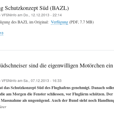
g Schutzkonzept Süd (BAZL)
n
VFSNinfo
am
Do., 12.12.2013 - 22:14
rfügung des BAZL im Original:
Verfügung
(PDF, 7.7 MB)
13
Südschneiser sind die eigenwilligen Motörchen ei
n
VFSNinfo
am
Sa., 07.12.2013 - 16:33
t das Schutzkonzept Süd des Flughafens genehmigt. Danach solle
die am Morgen die Fenster schliessen, vor Fluglärm schützen. Der
die Massnahme als ungenügend. Auch der Bund sieht noch Handlun
ürer