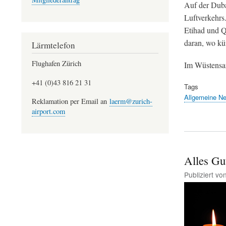
Auf der Duba
Luftverkehrs
Etihad und Q
daran, wo kün
Lärmtelefon
Flughafen Zürich
Im Wüstensan
+41 (0)43 816 21 31
Tags
Allgemeine N
Reklamation per Email an
laerm@zurich-
airport.com
Alles Gu
Publiziert vo