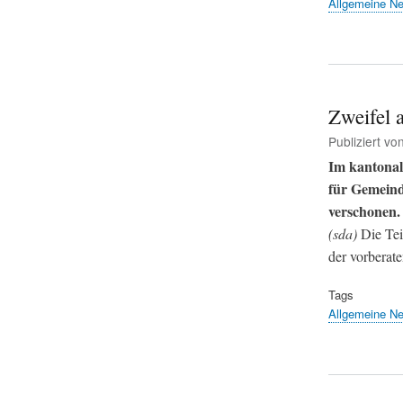
Allgemeine N
Zweifel 
Publiziert vo
Im kantonal
für Gemeind
verschonen.
(sda)
Die Tei
der vorberat
Tags
Allgemeine N