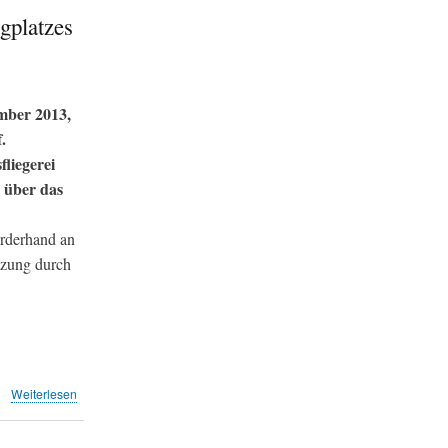
für
gplatzes
Flughafen
(NZZ)
mber 2013,
.
liegerei
 über das
orderhand an
tzung durch
über
Weiterlesen
Bund
startet