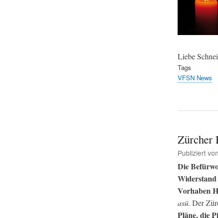
Liebe Schnei
Tags
VFSN News
Zürcher 
Publiziert vo
Die Befürwo
Widerstand 
Vorhaben Hü
asü.
Der Zürc
Pläne, die P