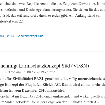
schichte sind zwei Begriffe zentral, die das Zeug zum Unwort des Jahre
essmotörchen und Dachziegelklammerungssektor. Sie stehen für das ums
t Süd, das seit rund drei Jahren zu reden gibt. Am Anfang stand ein
tsurteil vom 22.
ews
2013
Schutzkonzept Süd
nehmigt Lärmschutzkonzept Süd (VFSN)
n
VFSNinfo
am
Fr., 06.12.2013 - 17:54
mt für Zivilluftfahrt BAZL genehmigt das völlig unzureichende, 
ige Konzept der Flughafen Zürich AG. Damit wird einmal mehr d
htsurteil vom Dezember 2010 missachtet.
richt hat im Dezember 2010 einen umfassenden und wirkungsvollen S
im Süden gefordert. Die in der Folge von der Flughafen Zürich AG