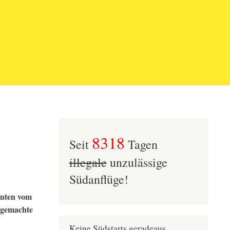
8318
Seit
Tagen
illegale
unzulässige
Südanflüge!
enten vom
sgemachte
Keine Südstarts geradeaus