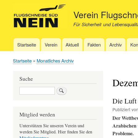
Verein Flugsch
Für Sicherheit und Lebensqualit
Startseite
Verein
Aktuell
Fakten
Archiv
Kon
Hauptnavigation
Startseite
Monatliches Archiv
Pfadnavigation
Suche
Dezem
Suche
Die Luft
Publiziert vo
Mitglied werden
Der Wettbew
Arabischen 
Unterstützen Sie unseren Verein und
werden Sie Mitglied. Hier finden Sie den
Probleme.
Mitgliederantrag