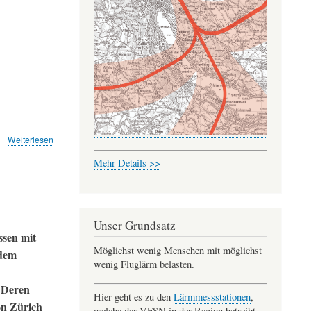
über
Weiterlesen
Alles
Mehr Details >>
Gute
im
neuen
Jahr
(VFSN)
Unser Grundsatz
ssen mit
Möglichst wenig Menschen mit möglichst
 dem
wenig Fluglärm belasten.
Deren
.
Hier geht es zu den
Lärmmessstationen
,
on Zürich
welche der VFSN in der Region betreibt