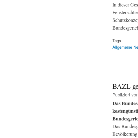
In dieser Ge
Fensterschli
Schutzkonzep
Bundesgerich
Tags
Allgemeine N
BAZL ge
Publiziert vo
Das Bundesa
kostengünst
Bundesgeric
Das Bundesge
Bevölkerung 