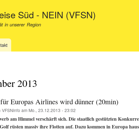
Direkt
neise Süd - NEIN (VFSN)
zum
Inhalt
ät in unserer Region
takt
ber 2013
 für Europas Airlines wird dünner (20min)
n
VFSNinfo
am
Mo., 23.12.2013 - 23:02
erb am Himmel verschärft sich. Die staatlich gestützten Konkurr
Golf rüsten massiv ihre Flotten auf. Dazu kommen in Europa hau