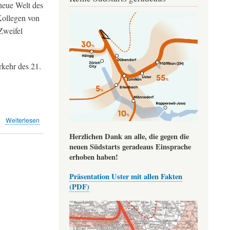
neue Welt des
Image
Kollegen von
Zweifel
kehr des 21.
über
Weiterlesen
Die
Herzlichen Dank an alle, die gegen die
Luft
neuen Südstarts geradeaus Einsprache
für
erhoben haben!
Europas
Airlines
Präsentation Uster mit allen Fakten
wird
(PDF)
dünner
(20min)