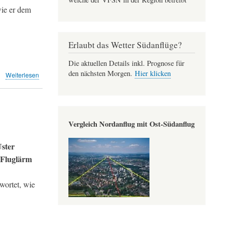
wie er dem
Erlaubt das Wetter Südanflüge?
Die aktuellen Details inkl. Prognose für
den nächsten Morgen.
Hier klicken
über
Weiterlesen
Zürcher
Regierung
droht
mit
Gegenwehr
Vergleich Nordanflug mit Ost-Südanflug
(NZZ)
ster
m Fluglärm
wortet, wie