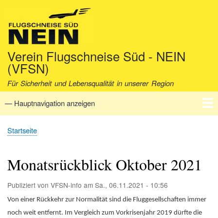
Direkt
zum
Inhalt
Verein Flugschneise Süd - NEIN
(VFSN)
Für Sicherheit und Lebensqualität in unserer Region
— Hauptnavigation anzeigen
Hauptnavigation
Startseite
Verein
Aktuell
Fakten
Archiv
Kontakt
Startseite
Pfadnavigation
Monatsrückblick Oktober 2021
Publiziert von
VFSN-info
am
Sa., 06.11.2021 - 10:56
Von einer Rückkehr zur Normalität sind die Fluggesellschaften immer
noch weit entfernt. Im Vergleich zum Vorkrisenjahr 2019 dürfte die