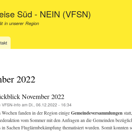
Direkt
neise Süd - NEIN (VFSN)
zum
Inhalt
ät in unserer Region
takt
ber 2022
ckblick November 2022
n
VFSN-info
am
Di., 06.12.2022 - 16:34
Gemeindeversammlungen
en Wochen fanden in der Region einige
statt
iederaktion vom Sommer mit den Anfragen an die Gemeinden bezüglich
in Sachen Fluglärmbekämpfung thematisiert wurden. Somit konnten s