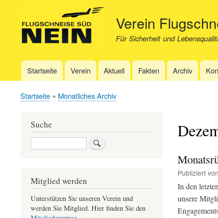
Verein Flugsch
Für Sicherheit und Lebensqualit
Startseite
Verein
Aktuell
Fakten
Archiv
Kon
Hauptnavigation
Startseite
Monatliches Archiv
Pfadnavigation
Suche
Dezem
Suche
Monatsrü
Publiziert vo
Mitglied werden
In den letzt
unsere Mitgl
Unterstützen Sie unseren Verein und
werden Sie Mitglied. Hier finden Sie den
Engagements 
Mitgliederantrag