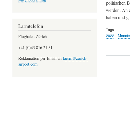
politischen 
werden. An d
haben und ga
Lärmtelefon
Tags
2022
Monats
Flughafen Zürich
+41 (0)43 816 21 31
Reklamation per Email an
laerm@zurich-
airport.com