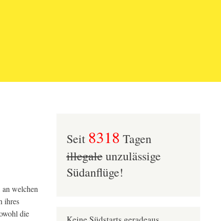
8318
Seit
Tagen
illegale
unzulässige
Südanflüge!
, an welchen
 ihres
owohl die
Keine Südstarts geradeaus