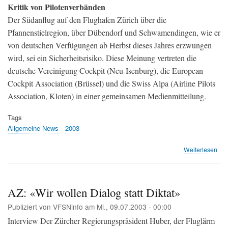
Kritik von Pilotenverbänden
Der Südanflug auf den Flughafen Zürich über die
Pfannenstielregion, über Dübendorf und Schwamendingen, wie er
von deutschen Verfügungen ab Herbst dieses Jahres erzwungen
wird, sei ein Sicherheitsrisiko. Diese Meinung vertreten die
deutsche Vereinigung Cockpit (Neu-Isenburg), die European
Cockpit Association (Brüssel) und die Swiss Alpa (Airline Pilots
Association, Kloten) in einer gemeinsamen Medienmitteilung.
Tags
Allgemeine News
2003
übe
Weiterlesen
Süd
ab
Her
soll
AZ: «Wir wollen Dialog statt Diktat»
Sic
Publiziert von
VFSNinfo
am
Mi., 09.07.2003 - 00:00
sei
(NZ
Interview Der Zürcher Regierungspräsident Huber, der Fluglärm