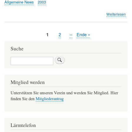
Allgemeine News
2003
übe
Weiterlesen
TA:
Ang
vor
Aktuelle
1
Page
2
Nächste
››
Letzte
Ende »
Süd
Seitennummerierung
Seite
Seite
Seite
mobi
Tau
Suche
Suche
Mitglied werden
Unterstützen Sie unseren Verein und werden Sie Mitglied. Hier
finden Sie den
Mitgliederantrag
Lärmtelefon