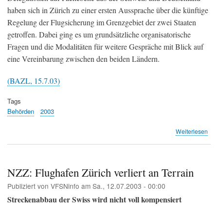
haben sich in Zürich zu einer ersten Aussprache über die künftige
Regelung der Flugsicherung im Grenzgebiet der zwei Staaten
getroffen. Dabei ging es um grundsätzliche organisatorische
Fragen und die Modalitäten für weitere Gespräche mit Blick auf
eine Vereinbarung zwischen den beiden Ländern.
(BAZL, 15.7.03)
Tags
Behörden
2003
übe
Weiterlesen
BAZ
Ers
Aus
übe
NZZ: Flughafen Zürich verliert an Terrain
Flu
Publiziert von
VFSNinfo
am
Sa., 12.07.2003 - 00:00
im
Gre
Streckenabbau der Swiss wird nicht voll kompensiert