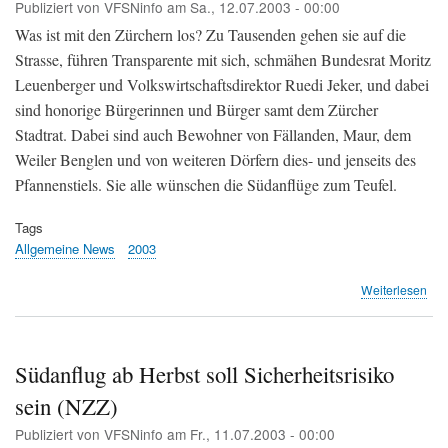
Publiziert von
VFSNinfo
am
Sa., 12.07.2003 - 00:00
Was ist mit den Zürchern los? Zu Tausenden gehen sie auf die
Strasse, führen Transparente mit sich, schmähen Bundesrat Moritz
Leuenberger und Volkswirtschaftsdirektor Ruedi Jeker, und dabei
sind honorige Bürgerinnen und Bürger samt dem Zürcher
Stadtrat. Dabei sind auch Bewohner von Fällanden, Maur, dem
Weiler Benglen und von weiteren Dörfern dies- und jenseits des
Pfannenstiels. Sie alle wünschen die Südanflüge zum Teufel.
Tags
Allgemeine News
2003
übe
Weiterlesen
AZ:
Der
uns
Zwi
Südanflug ab Herbst soll Sicherheitsrisiko
um
sein (NZZ)
den
Flu
Publiziert von
VFSNinfo
am
Fr., 11.07.2003 - 00:00
Klo