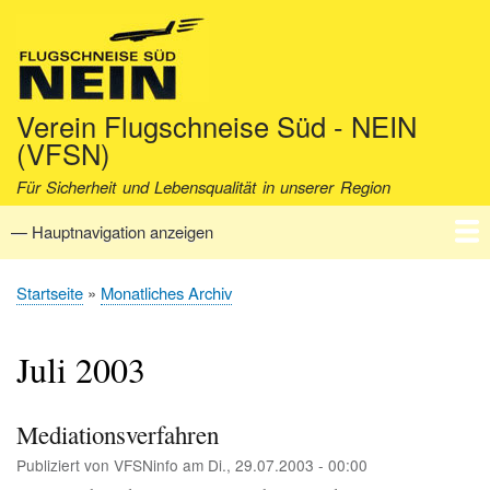
Direkt
zum
Inhalt
Verein Flugschneise Süd - NEIN
(VFSN)
Für Sicherheit und Lebensqualität in unserer Region
— Hauptnavigation anzeigen
Hauptnavigation
Startseite
Verein
Aktuell
Fakten
Archiv
Kontakt
Startseite
Monatliches Archiv
Pfadnavigation
Juli 2003
Mediationsverfahren
Publiziert von
VFSNinfo
am
Di., 29.07.2003 - 00:00