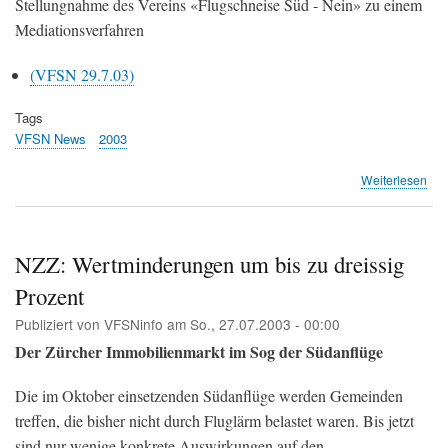
Stellungnahme des Vereins «Flugschneise Süd - Nein» zu einem
Mediationsverfahren
(VFSN 29.7.03)
Tags
VFSN News
2003
übe
Weiterlesen
Med
NZZ: Wertminderungen um bis zu dreissig
Prozent
Publiziert von
VFSNinfo
am
So., 27.07.2003 - 00:00
Der Zürcher Immobilienmarkt im Sog der Südanflüge
Die im Oktober einsetzenden Südanflüge werden Gemeinden
treffen, die bisher nicht durch Fluglärm belastet waren. Bis jetzt
sind nur wenige konkrete Auswirkungen auf den