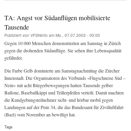
Mit
Tril
geg
TA: Angst vor Südanflügen mobilisierte
den
Tausende
Flu
Publiziert von
VFSNinfo
am
Mo., 07.07.2003 - 00:00
Gegen 10 000 Menschen demonstrierten am Samstag in Zürich
gegen die drohenden Südanflüge. Sie sehen ihre Lebensqualität
gefährdet.
Die Farbe Gelb dominierte am Samstagnachmittag die Zürcher
Innenstadt. Die Organisatoren des Verbunds «Flugschneise Süd –
Nein» mit acht Bürgerbewegungen hatten Tausende gelber
Ballone, Baseballkäppi und Trillerpfeifen verteilt. Damit machten
die Kundgebungsteilnehmer sicht- und hörbar mobil gegen
Landungen auf der Piste 34, die das Bundesamt für Zivilluftfahrt
(Bazl) vom November an bewilligt hat.
Tags