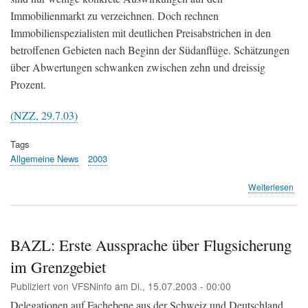
Immobilienmarkt zu verzeichnen. Doch rechnen
Immobilienspezialisten mit deutlichen Preisabstrichen in den
betroffenen Gebieten nach Beginn der Südanflüge. Schätzungen
über Abwertungen schwanken zwischen zehn und dreissig
Prozent.
(NZZ, 29.7.03)
Tags
Allgemeine News
2003
übe
Weiterlesen
NZZ
Wer
um
bis
BAZL: Erste Aussprache über Flugsicherung
zu
im Grenzgebiet
dre
Pro
Publiziert von
VFSNinfo
am
Di., 15.07.2003 - 00:00
Delegationen auf Fachebene aus der Schweiz und Deutschland