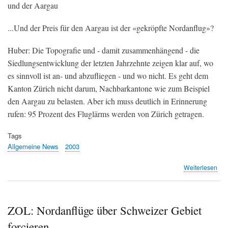
und der Aargau
...Und der Preis für den Aargau ist der «gekröpfte Nordanflug»?
Huber: Die Topografie und - damit zusammenhängend - die
Siedlungsentwicklung der letzten Jahrzehnte zeigen klar auf, wo
es sinnvoll ist an- und abzufliegen - und wo nicht. Es geht dem
Kanton Zürich nicht darum, Nachbarkantone wie zum Beispiel
den Aargau zu belasten. Aber ich muss deutlich in Erinnerung
rufen: 95 Prozent des Fluglärms werden von Zürich getragen.
Tags
Allgemeine News
2003
übe
Weiterlesen
AZ:
«Wi
wol
Dia
ZOL: Nordanflüge über Schweizer Gebiet
stat
forcieren
Dik