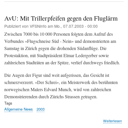
Nor
übe
Sch
AvU: Mit Trillerpfeifen gegen den Fluglärm
Geb
Publiziert von
VFSNinfo
am
Mo., 07.07.2003 - 00:00
for
Zwischen 7000 bis 10 000 Personen folgten dem Aufruf des
Verbundes «Flugschneise Süd - Nein» und demonstrierten am
Samstag in Zürich gegen die drohenden Südanflüge. Die
Protestaktion, mit Stadtpräsident Elmar Ledergerber sowie
zahlreichen Stadträten an der Spitze, verlief durchwegs friedlich.
Die Augen der Figur sind weit aufgerissen, das Gesicht ist
schmerzverzerrt. «Der Schrei», ein Meisterwerk des berühmten
norwegischen Malers Edvard Munch, wird von zahlreichen
Demonstrierenden durch Zürichs Strassen getragen.
Tags
Allgemeine News
2003
übe
Weiterlesen
AvU