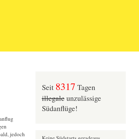
8317
Seit
Tagen
illegale
unzulässige
Südanflüge!
anflug
gen
ald, jedoch
Keine Südstarts geradeaus