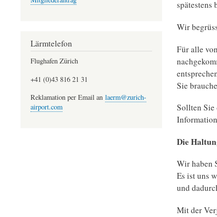
spätestens 
Wir begrüss
Lärmtelefon
Für alle vo
nachgekomm
Flughafen Zürich
entsprechen
+41 (0)43 816 21 31
Sie brauch
Reklamation per Email an
laerm@zurich-
Sollten Sie
airport.com
Informatio
Die Haltu
Wir haben S
Es ist uns 
und dadurch
Mit der Ver