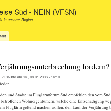
Direkt
neise Süd - NEIN (VFSN)
zum
Inhalt
ät in unserer Region
takt
Verjährungsunterbrechung fordern?
n
VFSNinfo
am
So., 08.01.2006 - 16:10
ieder
den und Städte im Fluglärmforum Süd empfehlen den vom Süd
r betroffenen Wohneigentümern, welche eine Entschädigung we
m Fluglärm geltend machen wollen, den Lauf der Verjährung b