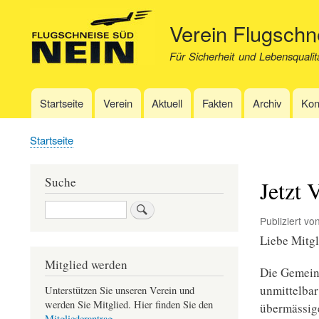
Verein Flugsch
Für Sicherheit und Lebensqualit
Startseite
Verein
Aktuell
Fakten
Archiv
Kon
Hauptnavigation
Startseite
Pfadnavigation
Suche
Jetzt 
Suche
Publiziert vo
Liebe Mitgl
Mitglied werden
Die Gemein
unmittelba
Unterstützen Sie unseren Verein und
werden Sie Mitglied. Hier finden Sie den
übermässige
Mitgliederantrag