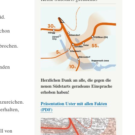
Image
üd.
schon
rbrochen.
enden
Herzlichen Dank an alle, die gegen die
neuen Südstarts geradeaus Einsprache
erhoben haben!
nzureichen.
Präsentation Uster mit allen Fakten
erhalten,
(PDF)
ll von