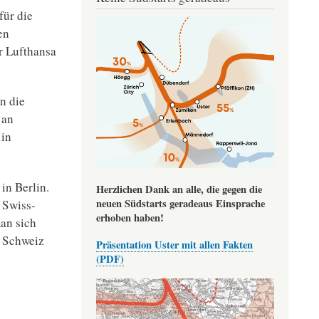
ür die
Image
en
r Lufthansa
n die
 an
 in
in Berlin.
Herzlichen Dank an alle, die gegen die
neuen Südstarts geradeaus Einsprache
 Swiss-
erhoben haben!
an sich
r Schweiz
Präsentation Uster mit allen Fakten
(PDF)