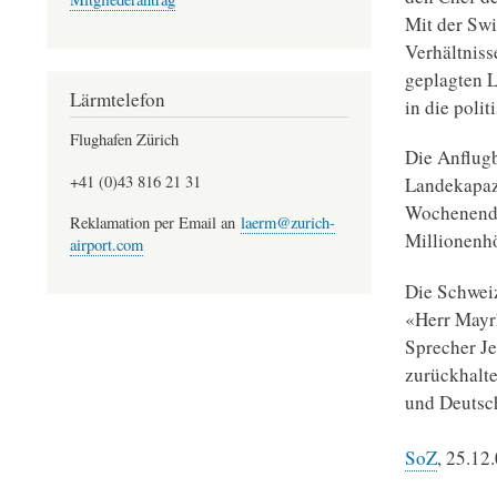
Mit der Sw
Verhältniss
geplagten L
Lärmtelefon
in die poli
Flughafen Zürich
Die Anflug
+41 (0)43 816 21 31
Landekapazi
Wochenende
Reklamation per Email an
laerm@zurich-
Millionenhö
airport.com
Die Schweiz
«Herr Mayrh
Sprecher Je
zurückhalte
und Deutsch
SoZ
, 25.12