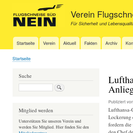
Verein Flugsch
Für Sicherheit und Lebensqualit
Startseite
Verein
Aktuell
Fakten
Archiv
Kon
Hauptnavigation
Startseite
Pfadnavigation
Suche
Luftha
Anlieg
Suche
Publiziert vo
Lufthansa-C
Mitglied werden
Lockerung d
Unterstützen Sie unseren Verein und
fordern die
werden Sie Mitglied. Hier finden Sie den
den Chef de
Mitgliederantrag