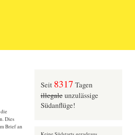
8317
Seit
Tagen
illegale
unzulässige
Südanflüge!
 die
n. Dies
m Brief an
Keine Südstarts geradeaus