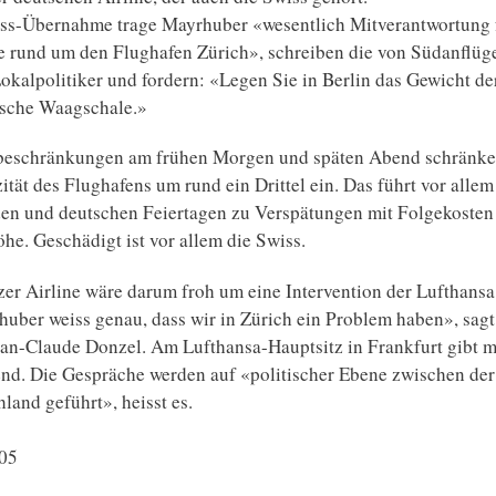
iss-Übernahme trage Mayrhuber «wesentlich Mitverantwortung f
e rund um den Flughafen Zürich», schreiben die von Südanflüg
okalpolitiker und fordern: «Legen Sie in Berlin das Gewicht de
tische Waagschale.»
beschränkungen am frühen Morgen und späten Abend schränke
tät des Flughafens um rund ein Drittel ein. Das führt vor allem
n und deutschen Feiertagen zu Verspätungen mit Folgekosten
he. Geschädigt ist vor allem die Swiss.
er Airline wäre darum froh um eine Intervention der Lufthansa 
uber weiss genau, dass wir in Zürich ein Problem haben», sagt
an-Claude Donzel. Am Lufthansa-Hauptsitz in Frankfurt gibt m
nd. Die Gespräche werden auf «politischer Ebene zwischen de
land geführt», heisst es.
.05