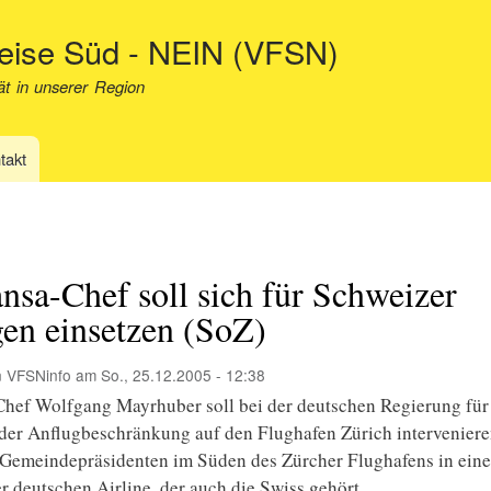
Direkt
neise Süd - NEIN (VFSN)
zum
Inhalt
ät in unserer Region
takt
nsa-Chef soll sich für Schweizer
en einsetzen (SoZ)
n
VFSNinfo
am
So., 25.12.2005 - 12:38
hef Wolfgang Mayrhuber soll bei der deutschen Regierung für
er Anflugbeschränkung auf den Flughafen Zürich interveniere
 Gemeindepräsidenten im Süden des Zürcher Flughafens in eine
r deutschen Airline, der auch die Swiss gehört.