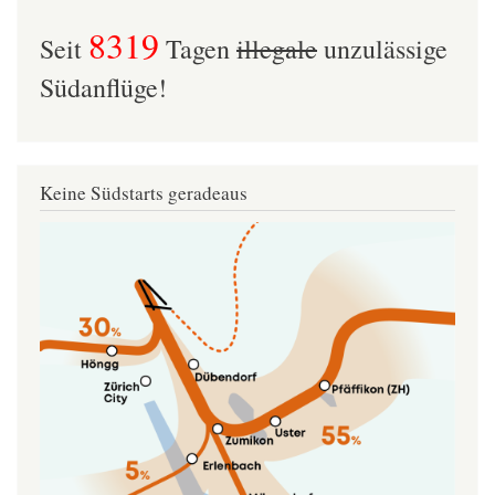
8319
Seit
Tagen
illegale
unzulässige
Südanflüge!
Keine Südstarts geradeaus
Image