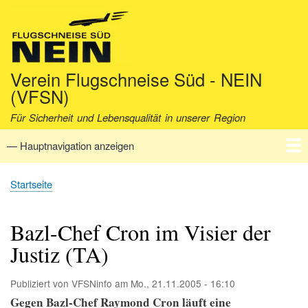
Direkt
zum
Inhalt
Verein Flugschneise Süd - NEIN
(VFSN)
Für Sicherheit und Lebensqualität in unserer Region
— Hauptnavigation anzeigen
Hauptnavigation
Startseite
Verein
Aktuell
Fakten
Archiv
Kontakt
Startseite
Pfadnavigation
Bazl-Chef Cron im Visier der
Justiz (TA)
Publiziert von
VFSNinfo
am
Mo., 21.11.2005 - 16:10
Gegen Bazl-Chef Raymond Cron läuft eine