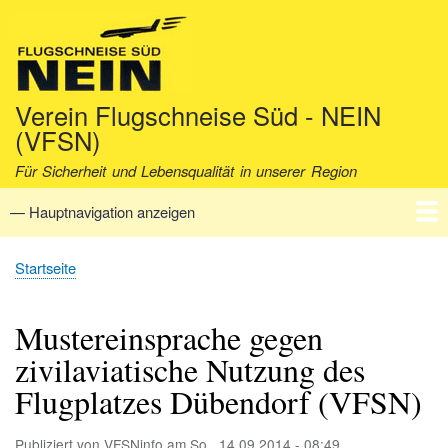
Direkt
zum
Inhalt
Verein Flugschneise Süd - NEIN
(VFSN)
Für Sicherheit und Lebensqualität in unserer Region
— Hauptnavigation anzeigen
Hauptnavigation
Startseite
Verein
Aktuell
Fakten
Archiv
Kontakt
Startseite
Pfadnavigation
Mustereinsprache gegen
zivilaviatische Nutzung des
Flugplatzes Dübendorf (VFSN)
Publiziert von
VFSNinfo
am
So., 14.09.2014 - 08:49