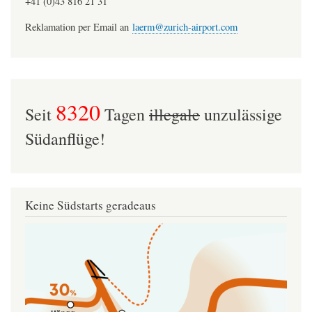
+41 (0)43 816 21 31
Reklamation per Email an
laerm@zurich-airport.com
8320
Seit
Tagen
illegale
unzulässige
Südanflüge!
Keine Südstarts geradeaus
Image