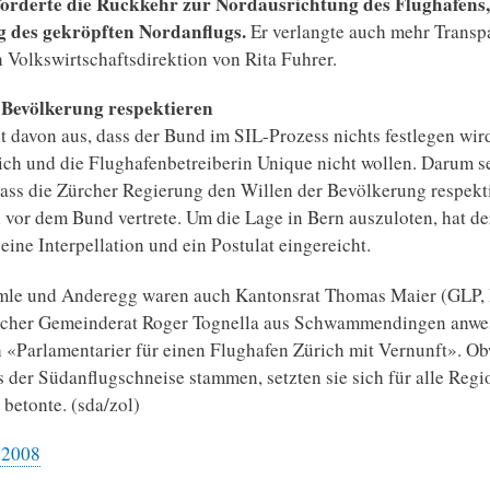
orderte die Rückkehr zur Nordausrichtung des Flughafens,
 des gekröpften Nordanflugs.
Er verlangte auch mehr Transpa
 Volkswirtschaftsdirektion von Rita Fuhrer.
 Bevölkerung respektieren
 davon aus, dass der Bund im SIL-Prozess nichts festlegen wird
ch und die Flughafenbetreiberin Unique nicht wollen. Darum se
dass die Zürcher Regierung den Willen der Bevölkerung respekt
 vor dem Bund vertrete. Um die Lage in Bern auszuloten, hat de
eine Interpellation und ein Postulat eingereicht.
le und Anderegg waren auch Kantonsrat Thomas Maier (GLP,
rcher Gemeinderat Roger Tognella aus Schwammendingen anwes
 «Parlamentarier für einen Flughafen Zürich mit Vernunft». Ob
s der Südanflugschneise stammen, setzten sie sich für alle Regi
betonte. (sda/zol)
.2008