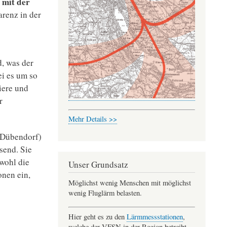
 mit der
renz in der
, was der
i es um so
iere und
r
Mehr Details >>
 Dübendorf)
end. Sie
wohl die
Unser Grundsatz
onen ein,
Möglichst wenig Menschen mit möglichst
wenig Fluglärm belasten.
Hier geht es zu den
Lärmmessstationen
,
welche der VFSN in der Region betreibt