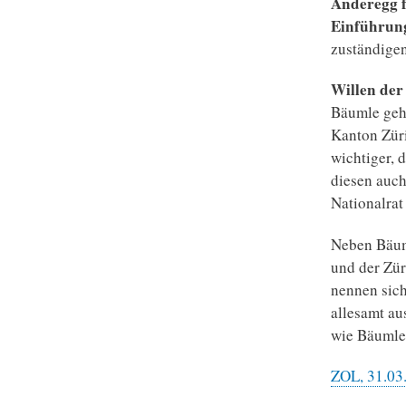
Anderegg f
Einführung
zuständigen
Willen der
Bäumle geht
Kanton Züri
wichtiger, 
diesen auch
Nationalrat 
Neben Bäum
und der Zü
nennen sich
allesamt au
wie Bäumle 
ZOL, 31.03