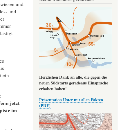
ewiesen und
Image
des- und
ter
immer
ästigt
es
us
i ein
Herzlichen Dank an alle, die gegen die
neuen Südstarts geradeaus Einsprache
erhoben haben!
t
Präsentation Uster mit allen Fakten
enn jetzt
(PDF)
piste im