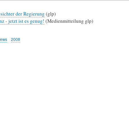
sichter der Regierung
(glp)
z - jetzt ist es genug!
(Medienmitteilung glp)
News
2008