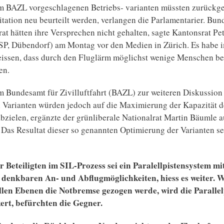
om BAZL vorgeschlagenen Betriebs- varianten müssten zurückg
itation neu beurteilt werden, verlangen die Parlamentarier. Bun
at hätten ihre Versprechen nicht gehalten, sagte Kantonsrat Pe
SP, Dübendorf) am Montag vor den Medien in Zürich. Es habe 
issen, dass durch den Fluglärm möglichst wenige Menschen bel
en.
m Bundesamt für Zivilluftfahrt (BAZL) zur weiteren Diskussion
 Varianten würden jedoch auf die Maximierung der Kapazität d
bzielen, ergänzte der grünliberale Nationalrat Martin Bäumle a
Das Resultat dieser so genannten Optimierung der Varianten se
r Beteiligten im SIL-Prozess sei ein Paralellpistensystem mi
 denkbaren An- und Abflugmöglichkeiten, hiess es weiter. W
allen Ebenen die Notbremse gezogen werde, wird die Parallel
ert, befürchten die Gegner.