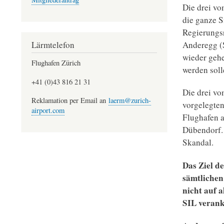
Die drei v
die ganze S
Regierungsr
Anderegg (
Lärmtelefon
wieder gehe
Flughafen Zürich
werden soll
+41 (0)43 816 21 31
Die drei vo
Reklamation per Email an
laerm@zurich-
vorgelegten
airport.com
Flughafen a
Dübendorf. 
Skandal.
Das Ziel de
sämtlichen
nicht auf 
SIL verank