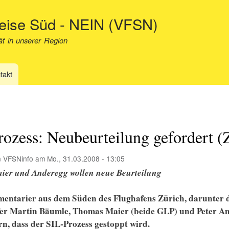
Direkt
neise Süd - NEIN (VFSN)
zum
Inhalt
ät in unserer Region
takt
ozess: Neubeurteilung gefordert 
n
VFSNinfo
am
Mo., 31.03.2008 - 13:05
ier und Anderegg wollen neue Beurteilung
mentarier aus dem Süden des Flughafens Zürich, darunter d
er Martin Bäumle, Thomas Maier (beide GLP) und Peter A
rn, dass der SIL-Prozess gestoppt wird.