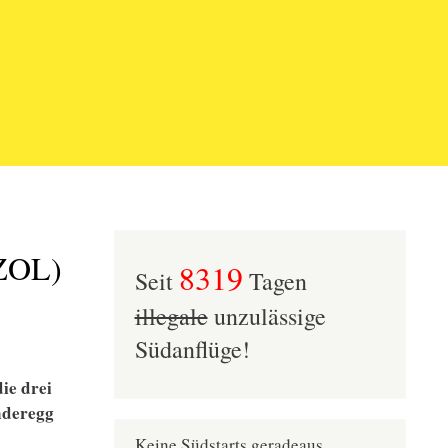
(ZOL)
8319
Seit
Tagen
illegale
unzulässige
Südanflüge!
ie drei
nderegg
Keine Südstarts geradeaus