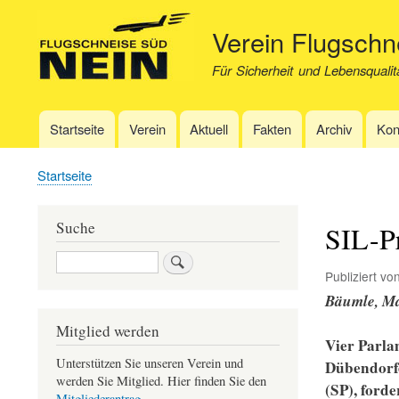
Verein Flugsch
Für Sicherheit und Lebensqualit
Startseite
Verein
Aktuell
Fakten
Archiv
Kon
Hauptnavigation
Startseite
Pfadnavigation
Suche
SIL-Pr
Suche
Publiziert vo
Bäumle, Ma
Mitglied werden
Vier Parla
Unterstützen Sie unseren Verein und
Dübendorf
werden Sie Mitglied. Hier finden Sie den
(SP), forde
Mitgliederantrag