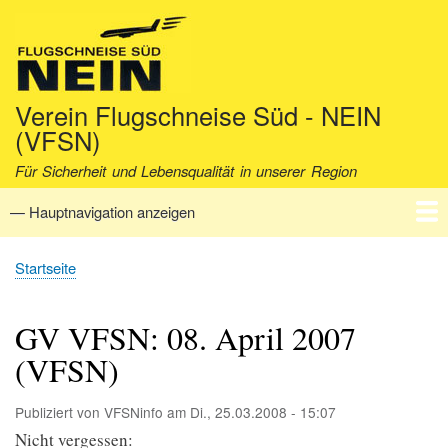
Direkt
zum
Inhalt
Verein Flugschneise Süd - NEIN
(VFSN)
Für Sicherheit und Lebensqualität in unserer Region
— Hauptnavigation anzeigen
Hauptnavigation
Startseite
Verein
Aktuell
Fakten
Archiv
Kontakt
Startseite
Pfadnavigation
GV VFSN: 08. April 2007
(VFSN)
Publiziert von
VFSNinfo
am
Di., 25.03.2008 - 15:07
Nicht vergessen: