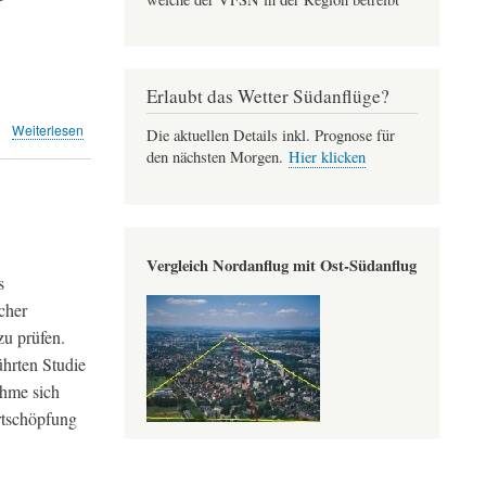
Erlaubt das Wetter Südanflüge?
über
Weiterlesen
Die aktuellen Details inkl. Prognose für
Klimaaktivisten
den nächsten Morgen.
Hier klicken
protestieren
am
Flughafen
Zürich
(TA)
Vergleich Nordanflug mit Ost-Südanflug
s
cher
zu prüfen.
hrten Studie
ahme sich
rtschöpfung