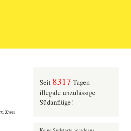
8317
Seit
Tagen
illegale
unzulässige
Südanflüge!
t. Zwei
Keine Südstarts geradeaus