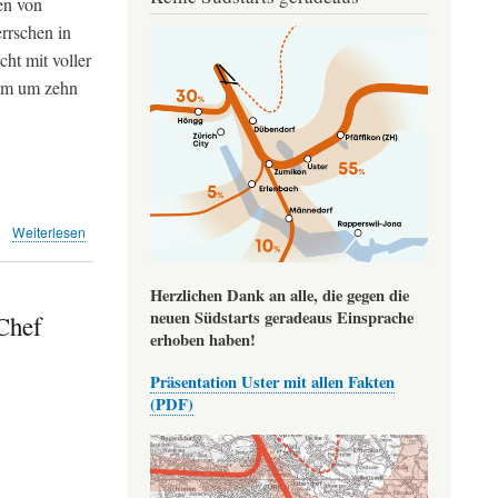
en von
rrschen in
Image
ht mit voller
aum um zehn
über
Weiterlesen
Internationale
Flugsicherer
warnen
Herzlichen Dank an alle, die gegen die
Schweiz
neuen Südstarts geradeaus Einsprache
Chef
(SZ)
erhoben haben!
Präsentation Uster mit allen Fakten
(PDF)