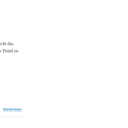
will
Nachtflüge
teurer
machen
(at)
scht das
n Trend zu
über
Weiterlesen
Monatsrückblick
Juni
2019