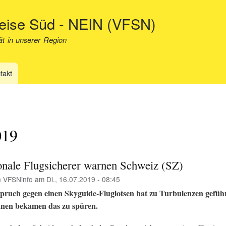
Direkt
neise Süd - NEIN (VFSN)
zum
Inhalt
ät in unserer Region
takt
019
ionale Flugsicherer warnen Schweiz (SZ)
n
VFSNinfo
am
Di., 16.07.2019 - 08:45
pruch gegen einen Skyguide-Fluglotsen hat zu Turbulenzen geführ
nen bekamen das zu spüren.