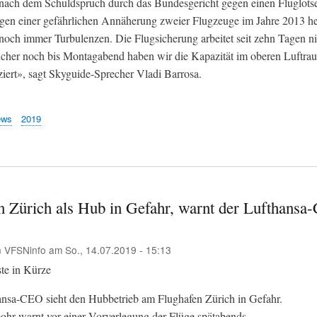
ach dem Schuldspruch durch das Bundesgericht gegen einen Fluglots
en einer gefährlichen Annäherung zweier Flugzeuge im Jahre 2013 he
noch immer Turbulenzen. Die Flugsicherung arbeitet seit zehn Tagen nic
icher noch bis Montagabend haben wir die Kapazität im oberen Luftr
ziert», sagt Skyguide-Sprecher Vladi Barrosa.
ews
2019
n Zürich als Hub in Gefahr, warnt der Lufthansa-
n
VFSNinfo
am
So., 14.07.2019 - 15:13
te in Kürze
nsa-CEO sieht den Hubbetrieb am Flughafen Zürich in Gefahr.
ohr warnt vor einer Vorverlegung der Flüge spätabends.