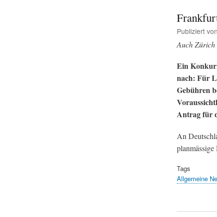
Frankfurt
Publiziert vo
Auch Zürich 
Ein Konkurr
nach: Für L
Gebühren bez
Voraussicht
Antrag für 
An Deutschla
planmässige
Tags
Allgemeine N