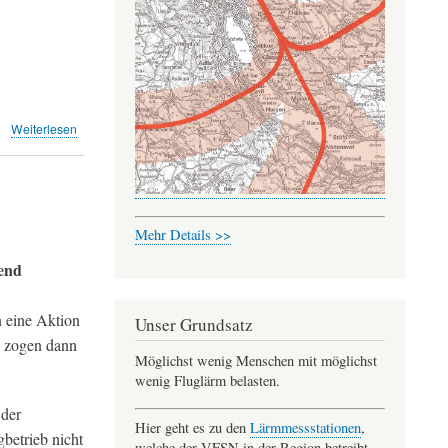
über
Weiterlesen
Flughafen
Zürich
als
Hub
in
Mehr Details >>
Gefahr,
warnt
end
der
Lufthansa-
Chef
 eine Aktion
Unser Grundsatz
(NAU)
d zogen dann
Möglichst wenig Menschen mit möglichst
wenig Fluglärm belasten.
 der
Hier geht es zu den
Lärmmessstationen
,
gbetrieb nicht
welche der VFSN in der Region betreibt