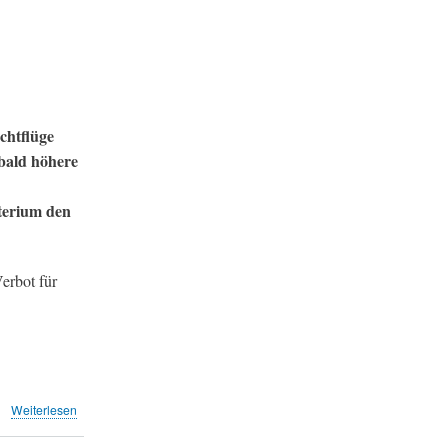
blind
den
falschen
Argumenten
der
Swiss/Lufthansa
(INFOsperber)
chtflüge
bald höhere
terium den
erbot für
über
Weiterlesen
Frankfurter
Flughafen