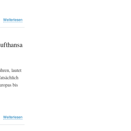
über
Weiterlesen
Flughafen-
Hub
dreht
am
ufthansa
Limit
(Lokinfo)
ühren, lautet
atsächlich
uropas bis
über
Weiterlesen
Medien
folgen