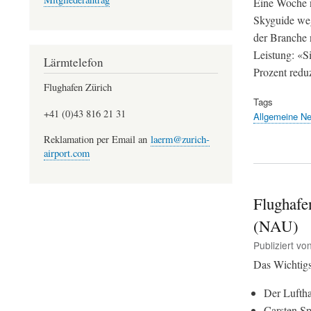
Eine Woche n
Skyguide weg
der Branche 
Leistung: «S
Lärmtelefon
Prozent redu
Flughafen Zürich
Tags
+41 (0)43 816 21 31
Allgemeine N
Reklamation per Email an
laerm@zurich-
airport.com
Flughafe
(NAU)
Publiziert vo
Das Wichtigs
Der Luftha
Carsten Sp