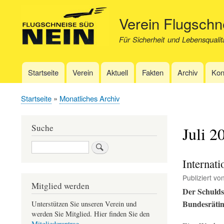
Verein Flugsch
Für Sicherheit und Lebensqualit
Startseite
Verein
Aktuell
Fakten
Archiv
Kon
Hauptnavigation
Startseite
Monatliches Archiv
Pfadnavigation
Suche
Juli 2
Suche
Internat
Publiziert vo
Mitglied werden
Der Schulds
Bundesrätin
Unterstützen Sie unseren Verein und
werden Sie Mitglied. Hier finden Sie den
Mitgliederantrag