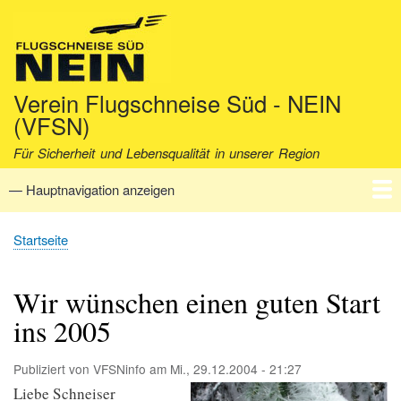
Direkt
zum
Inhalt
Verein Flugschneise Süd - NEIN
(VFSN)
Für Sicherheit und Lebensqualität in unserer Region
— Hauptnavigation anzeigen
Hauptnavigation
Startseite
Verein
Aktuell
Fakten
Archiv
Kontakt
Startseite
Pfadnavigation
Wir wünschen einen guten Start
ins 2005
Publiziert von
VFSNinfo
am
Mi., 29.12.2004 - 21:27
Liebe Schneiser