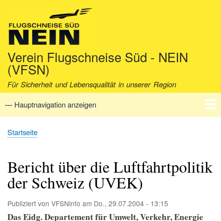
Direkt
zum
Inhalt
Verein Flugschneise Süd - NEIN
(VFSN)
Für Sicherheit und Lebensqualität in unserer Region
— Hauptnavigation anzeigen
Hauptnavigation
Startseite
Verein
Aktuell
Fakten
Archiv
Kontakt
Startseite
Pfadnavigation
Bericht über die Luftfahrtpolitik
der Schweiz (UVEK)
Publiziert von
VFSNinfo
am
Do., 29.07.2004 - 13:15
Das Eidg. Departement für Umwelt, Verkehr, Energie