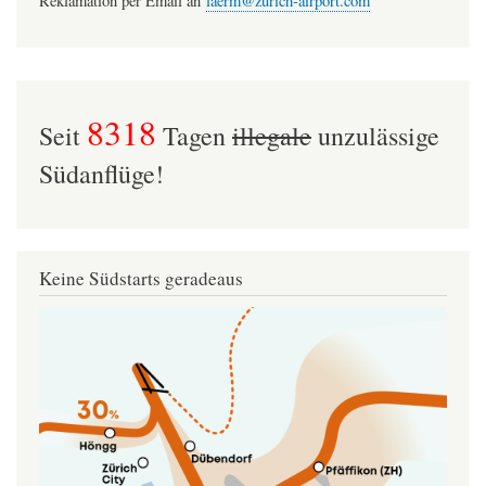
Reklamation per Email an
laerm@zurich-airport.com
8318
Seit
Tagen
illegale
unzulässige
Südanflüge!
Keine Südstarts geradeaus
Image