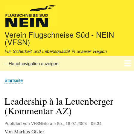
Direkt
zum
Inhalt
Verein Flugschneise Süd - NEIN
(VFSN)
Für Sicherheit und Lebensqualität in unserer Region
— Hauptnavigation anzeigen
Hauptnavigation
Startseite
Verein
Aktuell
Fakten
Archiv
Kontakt
Startseite
Pfadnavigation
Leadership à la Leuenberger
(Kommentar AZ)
Publiziert von
VFSNinfo
am
So., 18.07.2004 - 09:34
Von Markus Gisler