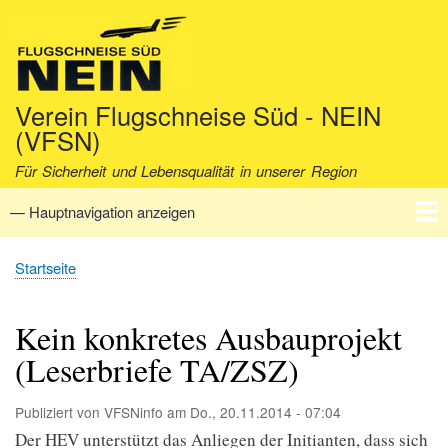
Direkt
zum
Inhalt
Verein Flugschneise Süd - NEIN
(VFSN)
Für Sicherheit und Lebensqualität in unserer Region
— Hauptnavigation anzeigen
Hauptnavigation
Startseite
Verein
Aktuell
Fakten
Archiv
Kontakt
Startseite
Pfadnavigation
Kein konkretes Ausbauprojekt
(Leserbriefe TA/ZSZ)
Publiziert von
VFSNinfo
am
Do., 20.11.2014 - 07:04
Der HEV unterstützt das Anliegen der Initianten, dass sich