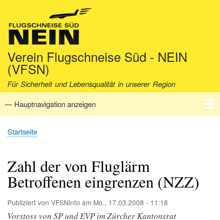
Direkt
zum
Inhalt
Verein Flugschneise Süd - NEIN
(VFSN)
Für Sicherheit und Lebensqualität in unserer Region
— Hauptnavigation anzeigen
Hauptnavigation
Startseite
Verein
Aktuell
Fakten
Archiv
Kontakt
Startseite
Pfadnavigation
Zahl der von Fluglärm
Betroffenen eingrenzen (NZZ)
Publiziert von
VFSNinfo
am
Mo., 17.03.2008 - 11:18
Vorstoss von SP und EVP im Zürcher Kantonsrat