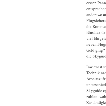
ersten Pann
entspreche
anderswo a
Flugsicheru
die Kommand
Einsätze de
viel Ehrgei
neuen Flugs
Geld ging? 
die Skyguid
Inwieweit s
Technik nac
Arbeitszufr
unterschied
Skyguide op
zahlen, woh
Zuständigke