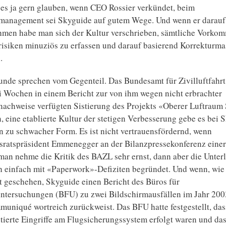
s ja gern glauben, wenn CEO Rossier verkündet, beim
management sei Skyguide auf gutem Wege. Und wenn er darauf 
hmen habe man sich der Kultur verschrieben, sämtliche Vorko
risiken minuziös zu erfassen und darauf basierend Korrektur
.
nde sprechen vom Gegenteil. Das Bundesamt für Zivilluftfahr
i Wochen in einem Bericht zur von ihm wegen nicht erbrachter
nachweise verfügten Sistierung des Projekts «Oberer Luftraum
n, eine etablierte Kultur der stetigen Verbesserung gebe es bei 
in zu schwacher Form. Es ist nicht vertrauensfördernd, wenn
ratspräsident Emmenegger an der Bilanzpressekonferenz einer
man nehme die Kritik des BAZL sehr ernst, dann aber die Unter
 einfach mit «Paperwork»-Defiziten begründet. Und wenn, wie
 geschehen, Skyguide einen Bericht des Büros für
ntersuchungen (BFU) zu zwei Bildschirmausfällen im Jahr 2003
niqué wortreich zurückweist. Das BFU hatte festgestellt, das
erte Eingriffe am Flugsicherungssystem erfolgt waren und das