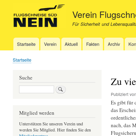
Verein Flugsch
Für Sicherheit und Lebensqualit
Startseite
Verein
Aktuell
Fakten
Archiv
Kon
Hauptnavigation
Startseite
Pfadnavigation
Suche
Zu vie
Suche
Publiziert vo
Es gibt für
das Erschei
Mitglied werden
ordentliche
Unterstützen Sie unseren Verein und
nach, das M
werden Sie Mitglied. Hier finden Sie den
Flugsicheru
Mitgliederantrag