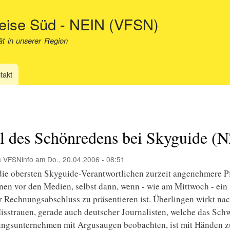
Direkt
neise Süd - NEIN (VFSN)
zum
Inhalt
ät in unserer Region
takt
l des Schönredens bei Skyguide (
n
VFSNinfo
am
Do., 20.04.2006 - 08:51
 die obersten Skyguide-Verantwortlichen zurzeit angenehmere Pf
nen vor den Medien, selbst dann, wenn - wie am Mittwoch - ein
r Rechnungsabschluss zu präsentieren ist. Überlingen wirkt nac
isstrauen, gerade auch deutscher Journalisten, welche das Sch
ngsunternehmen mit Argusaugen beobachten, ist mit Händen zu