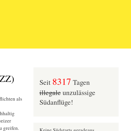
NZZ)
8317
Seit
Tagen
illegale
unzulässige
lichten als
Südanflüge!
hhaltig
weizer
 greifen.
Keine Südstarts geradeaus