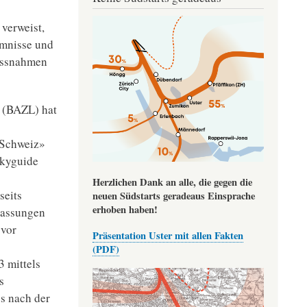
Image
verweist,
mmnisse und
massnahmen
t (BAZL) hat
 Schweiz»
Skyguide
Herzlichen Dank an alle, die gegen die
seits
neuen Südstarts geradeaus Einsprache
erhoben haben!
lassungen
 vor
Präsentation Uster mit allen Fakten
(PDF)
 mittels
s
s nach der