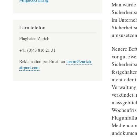
Man würde e
Sicherheits
im Unterne
Sicherheits
Lärmtelefon
umzusetzen
Flughafen Zürich
Neuere Befu
+41 (0)43 816 21 31
vor gut zwe
Reklamation per Email an
laerm@zurich-
Sicherheits
airport.com
festgehalte
nicht oder 
Verwaltungs
verkündet, 
massgeblich
Wochenfrist
Flugunfallu
Mediencommu
undokumenti