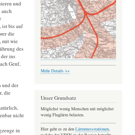
uieren und
d auch
r
ist bis auf
wer die
, mit wie
führung des
der ins
nach Genf,
Mehr Details >>
n und der
, die
Unser Grundsatz
türlich,
Möglichst wenig Menschen mit möglichst
wenig Fluglärm belasten.
enbar nicht
Hier geht es zu den
Lärmmessstationen
,
gzeuge in
welche der VFSN in der Region betreibt