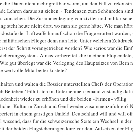
e die Daten nicht mehr greifbar waren, um den Fall zu rekonstr
nde Lehren daraus zu ziehen. - Tendenzen zum Schönreden sin
uszumachen. Die Zusammenlegung von ziviler und militärische
ng steht heute nicht dort, wo man sie gerne hätte. Wie man hört, 
ostufe der Luftwaffe hinauf schon die Frage erörtert worden, 
r militärischen Flieger denn nun leite. Unter welchem Zeitdruck
z ist der Schritt vorangetrieben worden? Wie seriös war die Ein
icherungssystems Atmas vorbereitet, die in einem Flop endete, 
Wie gut überlegt war die Verlegung des Hauptsitzes von Bern 
e wertvolle Mitarbeiter kostete?
chalten und walten die Rossier unterstellten Chefs der Operatio
h Belieben? Fühlt sich im Unternehmen jemand zuständig dafür
iedenheit wieder zu erhöhen und die beiden «Firmen» völlig
licher Kultur in Zürich und Genf wieder zusammenzuführen? Na
eriert in einem garstigen Umfeld. Deutschland will und will off
l wissend, dass für die schweizerische Seite ein Wechsel in der
it der beiden Flugsicherungen kurz vor dem Aufsetzen der Flu