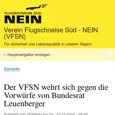
Direkt
zum
Inhalt
Verein Flugschneise Süd - NEIN
(VFSN)
Für Sicherheit und Lebensqualität in unserer Region
— Hauptnavigation anzeigen
Hauptnavigation
Startseite
Verein
Aktuell
Fakten
Archiv
Kontakt
Startseite
Pfadnavigation
Der VFSN wehrt sich gegen die
Vorwürfe von Bundesrat
Leuenberger
Publiziert von
VFSNinfo
am
Do., 23.12.2004 - 09:28