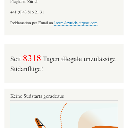
Flughafen Zürich
+41 (0)43 816 21 31
Reklamation per Email an
laerm@zurich-airport.com
8318
Seit
Tagen
illegale
unzulässige
Südanflüge!
Keine Südstarts geradeaus
Image