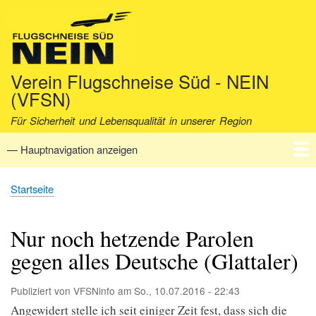
Direkt
zum
Inhalt
Verein Flugschneise Süd - NEIN
(VFSN)
Für Sicherheit und Lebensqualität in unserer Region
— Hauptnavigation anzeigen
Hauptnavigation
Startseite
Verein
Aktuell
Fakten
Archiv
Kontakt
Startseite
Pfadnavigation
Nur noch hetzende Parolen
gegen alles Deutsche (Glattaler)
Publiziert von
VFSNinfo
am
So., 10.07.2016 - 22:43
Angewidert stelle ich seit einiger Zeit fest, dass sich die