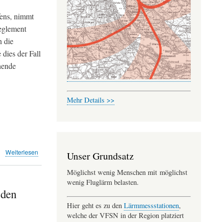
ens, nimmt
reglement
ckend
n die
dies der Fall
hende
teilung
Mehr Details >>
über
Weiterlesen
Unser Grundsatz
Südstarts
geradeaus
Möglichst wenig Menschen mit möglichst
sind
wenig Fluglärm belasten.
ein
 den
Worst
Hier geht es zu den
Lärmmessstationen
,
Case-
welche der VFSN in der Region platziert
Szenario