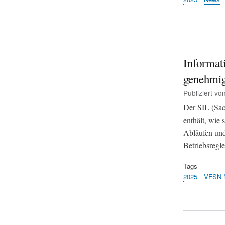
Informat
genehmi
Publiziert vo
Der SIL (Sach
enthält, wie 
Abläufen und
Betriebsregl
Tags
2025
VFSN 