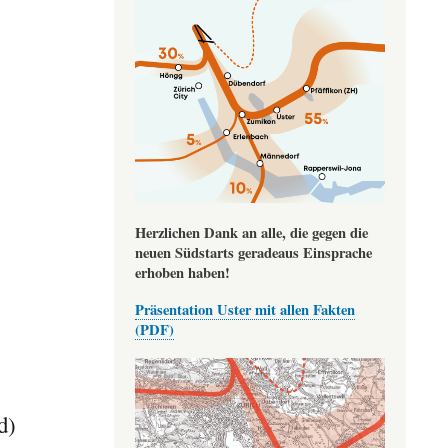
Herzlichen Dank an alle, die gegen die
neuen Südstarts geradeaus Einsprache
erhoben haben!
Präsentation Uster mit allen Fakten
(PDF)
s
d)