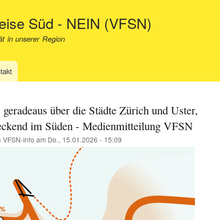
Direkt
neise Süd - NEIN (VFSN)
zum
Inhalt
ät in unserer Region
takt
 geradeaus über die Städte Zürich und Uster,
eckend im Süden - Medienmitteilung VFSN
n
VFSN-info
am
Do., 15.01.2026 - 15:09