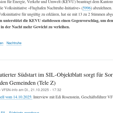
ion für Energie, Verkehr und Umwelt (KEVU) beantragt dem Kantons
ie Volksinitiative «Flughafen Nachtruhe-Initiative» (
5996
) abzulehnen.
olksinitiative für ungültig zu erklären, hat sie mit 13 zu 2 Stimmen abg
n unterstützt die KEVU stattdessen einen Gegenvorschlag, um de
in der Nacht mehr Gewicht zu verleihen.
en
Nachtruhe
tierter Südstart im SIL-Objektblatt sorgt für Sor
den Gemeinden (Tele Z)
n
VFSN-info
am
Di., 21.10.2025 - 17:32
ell vom 14.10.2025:
Interview mit Edi Rosenstein, Geschäftsführer 
SIL
Südstarts geradeaus