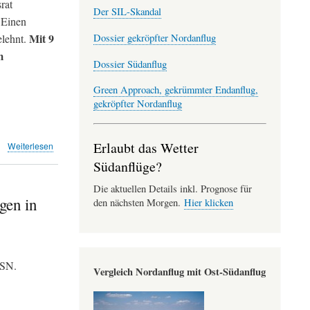
die
rat
Der SIL-Skandal
Antwort
 Einen
an
Mit 9
Dossier gekröpfter Nordanflug
elehnt.
den
Flughafen
m
Dossier Südanflug
Green Approach, gekrümmter Endanflug,
gekröpfter Nordanflug
Erlaubt das Wetter
über
Weiterlesen
Nein
Südanflüge?
zur
«Flughafen
Die aktuellen Details inkl. Prognose für
Nachtruhe-
gen in
den nächsten Morgen.
Hier klicken
Initiative»
–
Ja
zu
einem
VFSN.
Vergleich Nordanflug mit Ost-Südanflug
Gegenvorschlag
(KEVU)