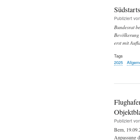
Südstart
Publiziert vo
Bundesrat be
Bevölkerung 
erst mit Aufl
Tags
2025
Allgem
Flughafe
Objektbla
Publiziert vo
Bern, 19.09.
Anpassung de