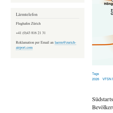
Lärmtelefon
Flughafen Zürich
+41 (0)43 816 21 31
Reklamation per Email an
laerm@zurich-
airport.com
Tags
2026
VFSN 
Südstarts
Bevölker