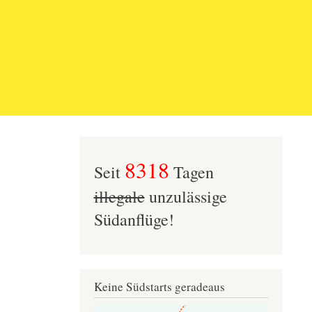
8318
Seit
Tagen
illegale
unzulässige
Südanflüge!
Keine Südstarts geradeaus
Image