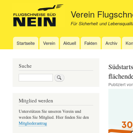
Verein Flugsch
Für Sicherheit und Lebensqualit
Startseite
Verein
Aktuell
Fakten
Archiv
Kon
Hauptnavigation
Südstarts
Suche
flächend
Suche
Publiziert vo
Image
Mitglied werden
Unterstützen Sie unseren Verein und
werden Sie Mitglied. Hier finden Sie den
Mitgliederantrag