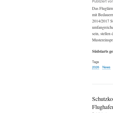
Publiziert vo
Das Fluglärm
mit Bedauern
2014/2017 Sü
umfangreichen
sein, stellen
Mustereinspr
Südstarts ge
Tags
2026
News
Schutzko
Flughafe