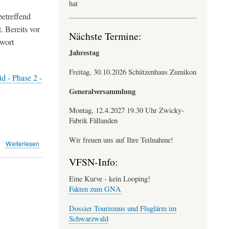
hat
für
die
betreffend
Bevölkerung
. Bereits vor
Nächste Termine:
im
twort
Süden
Jahrestag
des
Flughafens
Freitag, 30.10.2026 Schützenhaus Zumikon
(Fluglärmforum
d - Phase 2 -
Süd)
Generalversammlung
Montag, 12.4.2027 19.30 Uhr Zwicky-
Fabrik Fällanden
Wir freuen uns auf Ihre Teilnahme!
über
Weiterlesen
Schutzkonzept
VFSN-Info:
Süd
-
Eine Kurve - kein Looping!
Phase
Fakten zum GNA
2
-
Dossier Tourismus und Fluglärm im
Vorlage
Schwarzwald
für