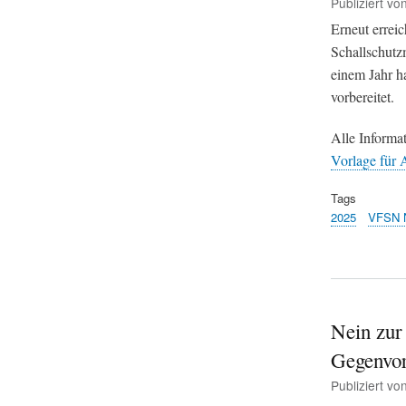
Publiziert vo
Erneut errei
Schallschutzm
einem Jahr h
vorbereitet.
Alle Informa
Vorlage für 
Tags
2025
VFSN 
Nein zur
Gegenvo
Publiziert vo