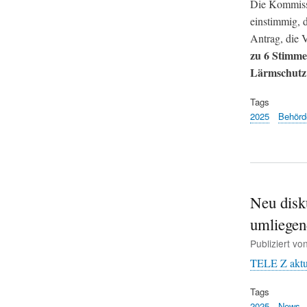
Die Kommiss
einstimmig, d
Antrag, die V
zu 6 Stimme
Lärmschutz 
Tags
2025
Behörd
Neu disku
umliegen
Publiziert vo
TELE Z aktu
Tags
2025
News