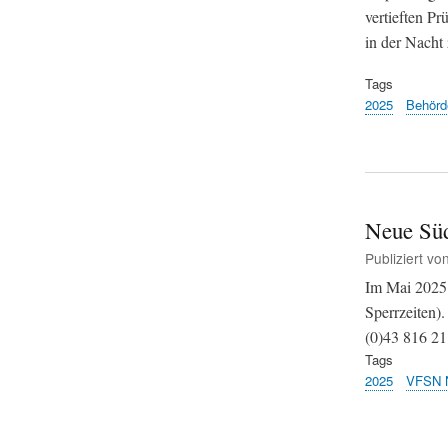
vertieften P
in der Nacht
Tags
2025
Behörd
Neue Süda
Publiziert vo
Im Mai 2025 
Sperrzeiten)
(0)43 816 21
Tags
2025
VFSN 