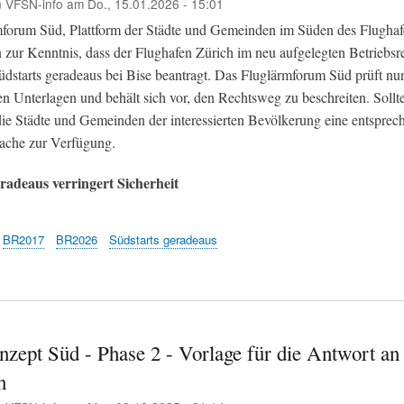
n
VFSN-info
am
Do., 15.01.2026 - 15:01
Zürich
forum Süd, Plattform der Städte und Gemeinden im Süden des Flughaf
und
Uster,
 zur Kenntnis, dass der Flughafen Zürich im neu aufgelegten Betriebs
flächende
dstarts geradeaus bei Bise beantragt. Das Fluglärmforum Süd prüft nu
im
 Unterlagen und behält sich vor, den Rechtsweg zu beschreiten. Sollte 
Süden
 die Städte und Gemeinden der interessierten Bevölkerung eine entsprec
-
Medienmit
ache zur Verfügung.
VFSN
radeaus verringert Sicherheit
BR2017
BR2026
Südstarts geradeaus
nzept Süd - Phase 2 - Vorlage für die Antwort an
n