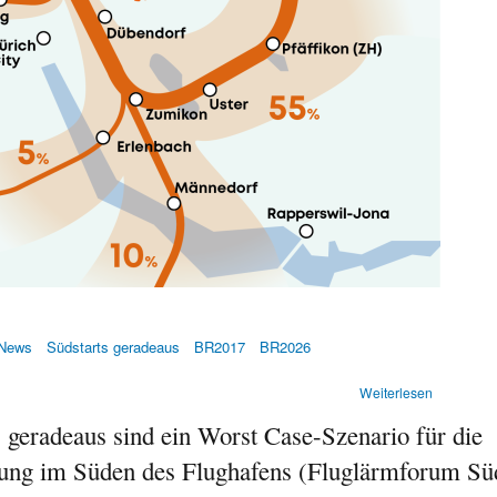
News
Südstarts geradeaus
BR2017
BR2026
über
Weiterlesen
Südstarts
 geradeaus sind ein Worst Case-Szenario für die
geradeau
über
ung im Süden des Flughafens (Fluglärmforum Sü
die
Städte