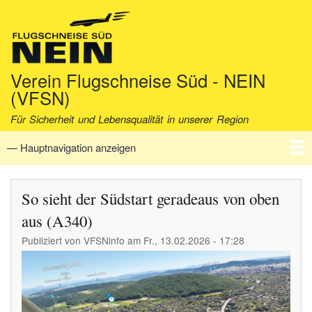
Direkt
zum
Inhalt
Verein Flugschneise Süd - NEIN
(VFSN)
Für Sicherheit und Lebensqualität in unserer Region
— Hauptnavigation anzeigen
Hauptnavigation
Startseite
Verein
Aktuell
Fakten
Archiv
Kontakt
So sieht der Südstart geradeaus von oben
aus (A340)
Publiziert von
VFSNinfo
am
Fr., 13.02.2026 - 17:28
Image