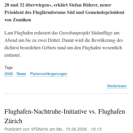
28 und 32 überwiegen», erklärt Stefan Bührer, neuer
Präsident des Fluglärmforums Süd und Gemeindepräsident
von Zumikon
Laut Flughafen reduziert das Grossbauprojekt Südanflüge am
Abend um bis zu zwei Drittel. Damit wird die Bevölkerung des
dichtest besiedelten Gebiets rund um den Flughafen wesentlich
entlastet.
Tags
2026
News
Pistenverlängerungen
übe
Weiterlesen
Ste
Büh
übe
Prä
Flughafen-Nachtruhe-Initiative vs. Flughafen
von
Zürich
Sas
Ull
Publiziert von
VFSNinfo
am
Mo., 15.06.2026 - 19:13
–