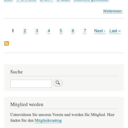
übe
Weiterlesen
Süd
ger
Ein
Aktuelle
1
Page
2
Page
3
Page
4
Page
5
Page
6
Page
7
Nächste
Next ›
Letzte
Last »
und
Seitennummerierung
Seite
Seite
Seite
Info
Ver
Suche
Suche
Mitglied werden
Unterstützen Sie unseren Verein und werden Sie Mitglied. Hier
finden Sie den
Mitgliederantrag