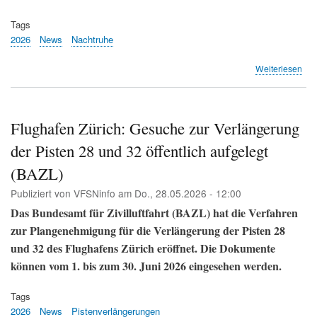
Tags
2026
News
Nachtruhe
übe
Weiterlesen
Geg
setz
sic
geg
Flughafen Zürich: Gesuche zur Verlängerung
Zür
der Pisten 28 und 32 öffentlich aufgelegt
Nac
Init
(BAZL)
dur
(Sw
Publiziert von
VFSNinfo
am
Do., 28.05.2026 - 12:00
Das Bundesamt für Zivilluftfahrt (BAZL) hat die Verfahren
zur Plangenehmigung für die Verlängerung der Pisten 28
und 32 des Flughafens Zürich eröffnet. Die Dokumente
können vom 1. bis zum 30. Juni 2026 eingesehen werden.
Tags
2026
News
Pistenverlängerungen