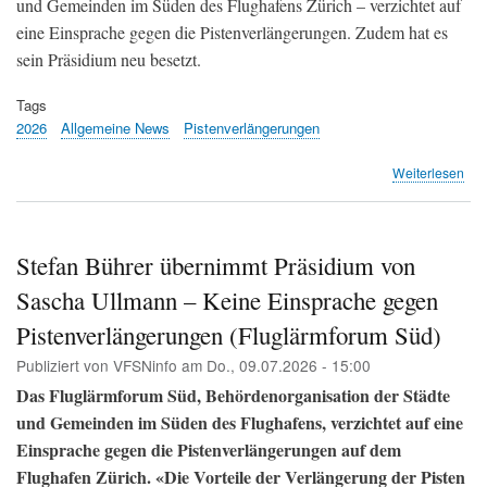
und Gemeinden im Süden des Flughafens Zürich – verzichtet auf
eine Einsprache gegen die Pistenverlängerungen. Zudem hat es
sein Präsidium neu besetzt.
Tags
2026
Allgemeine News
Pistenverlängerungen
übe
Weiterlesen
Kei
Auf
für
den
Stefan Bührer übernimmt Präsidium von
Aut
Sascha Ullmann – Keine Einsprache gegen
(Zol
Zum
Pistenverlängerungen (Fluglärmforum Süd)
Bot
Publiziert von
VFSNinfo
am
Do., 09.07.2026 - 15:00
Das Fluglärmforum Süd, Behördenorganisation der Städte
und Gemeinden im Süden des Flughafens, verzichtet auf eine
Einsprache gegen die Pistenverlängerungen auf dem
Flughafen Zürich. «Die Vorteile der Verlängerung der Pisten