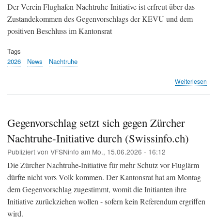
Kei
Der Verein Flughafen-Nachtruhe-Initiative ist erfreut über das
Ein
Zustandekommen des Gegenvorschlags der KEVU und dem
geg
positiven Beschluss im Kantonsrat
Pis
(Fl
Tags
Süd
2026
News
Nachtruhe
übe
Weiterlesen
Flu
Nac
Init
vs.
Gegenvorschlag setzt sich gegen Zürcher
Flu
Nachtruhe-Initiative durch (Swissinfo.ch)
Zür
Publiziert von
VFSNinfo
am
Mo., 15.06.2026 - 16:12
Die Zürcher Nachtruhe-Initiative für mehr Schutz vor Fluglärm
dürfte nicht vors Volk kommen. Der Kantonsrat hat am Montag
dem Gegenvorschlag zugestimmt, womit die Initianten ihre
Initiative zurückziehen wollen - sofern kein Referendum ergriffen
wird.