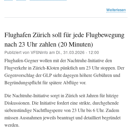
übe
Weiterlesen
Flu
Zür
Ge
zur
Flughafen Zürich soll für jede Flugbewegung
Ver
nach 23 Uhr zahlen (20 Minuten)
der
Pis
Publiziert von
VFSNinfo
am
Di., 31.03.2026 - 12:00
28
und
Flughafen-Gegner wollen mit der Nachtruhe-Initiative den
32
Flugverkehr in Zürich-Kloten pünktlich um 23 Uhr stoppen. Der
öffe
Gegenvorschlag der GLP sieht dagegen höhere Gebühren und
auf
(BA
Begründungspflicht für spätere Abflüge vor.
Die Nachtruhe-Initiative sorgt in Zürich seit Jahren für hitzige
Diskussionen. Die Initiative fordert eine strikte, durchgehende
siebenstündige Nachtflugsperre von 23 Uhr bis 6 Uhr. Zudem
müssen Ausnahmen jeweils beantragt und detailliert begründet
werden.