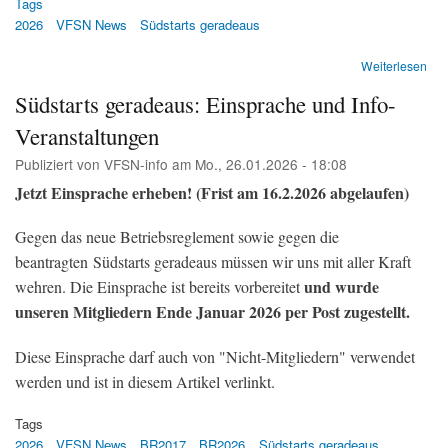
Tags
2026
VFSN News
Südstarts geradeaus
übe
Weiterlesen
Süd
Südstarts geradeaus: Einsprache und Info-
am
Flu
Veranstaltungen
Zür
Es
Publiziert von
VFSN-info
am
Mo., 26.01.2026 - 18:08
hag
Jetzt Einsprache erheben! (Frist am 16.2.2026 abgelaufen)
Ein
(Te
&
Gegen das neue Betriebsreglement sowie gegen die
Tel
beantragten Südstarts geradeaus müssen wir uns mit aller Kraft
Z)
und wurde
wehren. Die Einsprache ist bereits vorbereitet
unseren Mitgliedern Ende Januar 2026 per Post zugestellt.
Diese Einsprache darf auch von "Nicht-Mitgliedern" verwendet
werden und ist in diesem Artikel verlinkt.
Tags
2026
VFSN News
BR2017
BR2026
Südstarts geradeaus