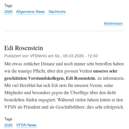
Tags
2026
Allgemeine News
Nachtruhe
übe
Weiterlesen
Flu
Zür
soll
für
Edi Rosenstein
jed
Publiziert von
VFSNinfo
am
So., 08.03.2026 - 12:00
Flu
nac
Mit etwas zeitlicher Distanz und noch immer sehr betroffen haben
23
unseres sehr
wir die traurige Pflicht, über den grossen Verlust
Uhr
geschätzten Vorstandskollegen, Edi Rosenstein
zah
, zu informieren.
(20
Mit viel Herzblut hat sich Edi stets für unseren Verein, seine
Min
Mitglieder und besonders gegen die Überflüge über den dicht
besiedelten Süden engagiert. Während vielen Jahren leitete er den
VFSN als Präsident und als Geschäftsführer; dies sehr erfolgreich.
Tags
2026
VFSN News