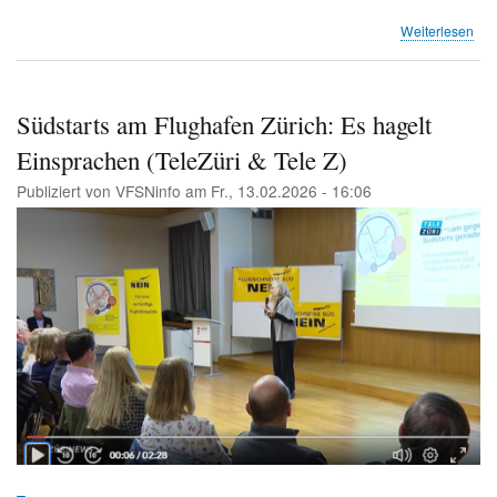
übe
Weiterlesen
Edi
Ros
Südstarts am Flughafen Zürich: Es hagelt
Einsprachen (TeleZüri & Tele Z)
Publiziert von
VFSNinfo
am
Fr., 13.02.2026 - 16:06
Image