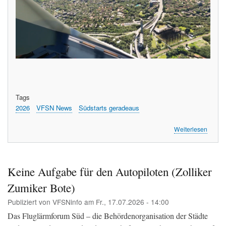
Tags
2026
VFSN News
Südstarts geradeaus
über
Weiterlesen
So
sieht
der
Südsta
Keine Aufgabe für den Autopiloten (Zolliker
gerad
Zumiker Bote)
von
oben
Publiziert von
VFSNinfo
am
Fr., 17.07.2026 - 14:00
aus
(A340)
Das Fluglärmforum Süd – die Behördenorganisation der Städte