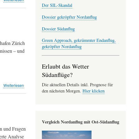
«Die
Der SIL-Skandal
Pistenverlängerungen
im
Dossier gekröpfter Nordanflug
Flughafen
Dossier Südanflug
werden
den
Green Approach, gekrümmter Endanflug,
Süden
hafen Zürich
entlasten»
gekröpfter Nordanflug
nissen – und
(Maurmer
Post)
Erlaubt das Wetter
Südanflüge?
Die aktuellen Details inkl. Prognose für
über
Weiterlesen
«Wurdet
den nächsten Morgen.
Hier klicken
ihr
eigentlich
vom
Flughafen
geschmiert?»
Vergleich Nordanflug mit Ost-Südanflug
(ZSZ)
en und Fragen
erte Analyse