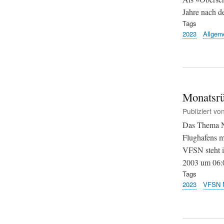
Jahre nach de
Tags
2023
Allgem
Monatsrü
Publiziert vo
Das Thema Na
Flughafens m
VFSN steht i
2003 um 06:00
Tags
2023
VFSN 