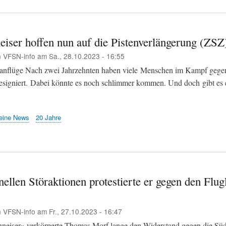
eiser hoffen nun auf die Pistenverlängerung (ZSZ
n
VFSN-info
am
Sa., 28.10.2023 - 16:55
anflüge Nach zwei Jahrzehnten haben viele Menschen im Kampf gegen
esigniert. Dabei könnte es noch schlimmer kommen. Und doch gibt es 
eine News
20 Jahre
nellen Störaktionen protestierte er gegen den Flu
n
VFSN-info
am
Fr., 27.10.2023 - 16:47
neiser» verkörperte Thomas Morf lange den Widerstand gegen die Süd