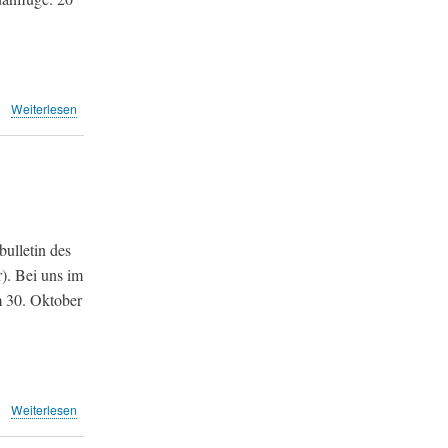
über
Weiterlesen
Mit
originellen
Störaktionen
protestierte
er
gegen
den
ulletin des
Fluglärm
). Bei uns im
(ZSZ)
m 30. Oktober
über
Weiterlesen
Monatsrückblick
September