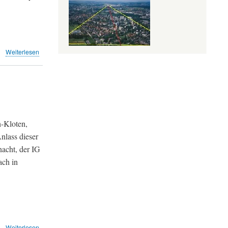
über
Weiterlesen
Wurde
der
VFSN
vom
Flughafen
geschmiert?
h-Kloten,
nlass dieser
acht, der IG
ach in
über
Weiterlesen