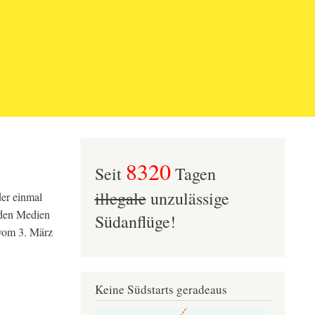
8320
Seit
Tagen
illegale
unzulässige
er einmal
 den Medien
Südanflüge!
 vom 3. März
Keine Südstarts geradeaus
Image