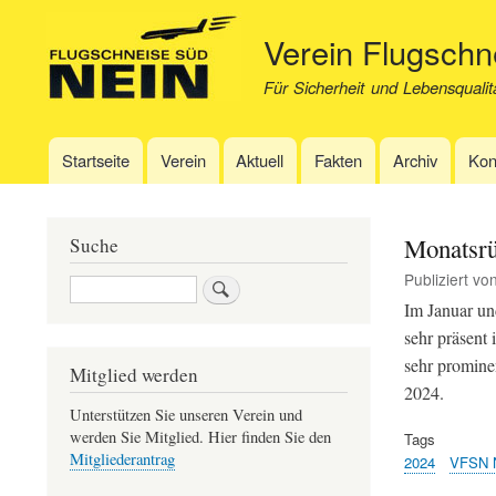
Verein Flugsch
Für Sicherheit und Lebensqualit
Startseite
Verein
Aktuell
Fakten
Archiv
Kon
Hauptnavigation
Monatsrü
Suche
Publiziert vo
Suche
Im Januar un
sehr präsent
sehr promine
Mitglied werden
2024.
Unterstützen Sie unseren Verein und
werden Sie Mitglied. Hier finden Sie den
Tags
Mitgliederantrag
2024
VFSN 