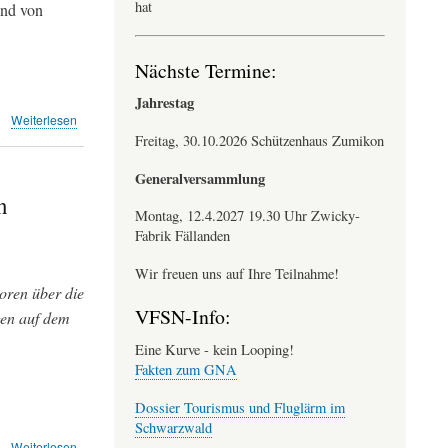
hat
end von
Pistenverlängerung
Nächste Termine:
Jahrestag
über
Weiterlesen
Südschneiser
Freitag, 30.10.2026 Schützenhaus Zumikon
sind
für
Generalversammlung
Pistenverlängerung
n
-
Montag, 12.4.2027 19.30 Uhr Zwicky-
Tele
Fabrik Fällanden
Züri
Wir freuen uns auf Ihre Teilnahme!
oren über die
VFSN-Info:
gen auf dem
Eine Kurve - kein Looping!
Fakten zum GNA
Dossier Tourismus und Fluglärm im
Schwarzwald
über
Weiterlesen