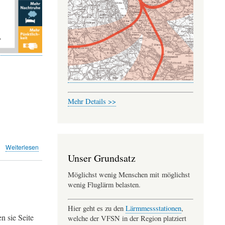
Mehr Details >>
über
Weiterlesen
Aufzeichnung
Unser Grundsatz
Info-
Möglichst wenig Menschen mit möglichst
Abend
in
wenig Fluglärm belasten.
Stäfa
-
Hier geht es zu den
Lärmmessstationen
,
JA
n sie Seite
welche der VFSN in der Region platziert
zur