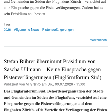
und Gemeinden im Süden des Flughafens Zürich – verzichtet auf
eine Einsprache gegen die Pistenverlängerungen. Zudem hat es
sein Präsidium neu besetzt.
Tags
2026
Allgemeine News
Pistenverlängerungen
übe
Weiterlesen
Kei
Auf
für
den
Stefan Bührer übernimmt Präsidium von
Aut
Sascha Ullmann – Keine Einsprache gegen
(Zol
Zum
Pistenverlängerungen (Fluglärmforum Süd)
Bot
Publiziert von
VFSNinfo
am
Do., 09.07.2026 - 15:00
Das Fluglärmforum Süd, Behördenorganisation der Städte
und Gemeinden im Süden des Flughafens, verzichtet auf eine
Einsprache gegen die Pistenverlängerungen auf dem
Flughafen Zürich. «Die Vorteile der Verlängerung der Pisten