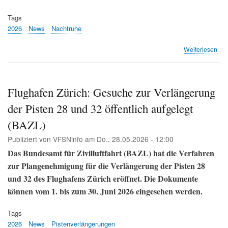
Tags
2026
News
Nachtruhe
übe
Weiterlesen
Geg
setz
sic
geg
Flughafen Zürich: Gesuche zur Verlängerung
Zür
der Pisten 28 und 32 öffentlich aufgelegt
Nac
Init
(BAZL)
dur
(Sw
Publiziert von
VFSNinfo
am
Do., 28.05.2026 - 12:00
Das Bundesamt für Zivilluftfahrt (BAZL) hat die Verfahren
zur Plangenehmigung für die Verlängerung der Pisten 28
und 32 des Flughafens Zürich eröffnet. Die Dokumente
können vom 1. bis zum 30. Juni 2026 eingesehen werden.
Tags
2026
News
Pistenverlängerungen