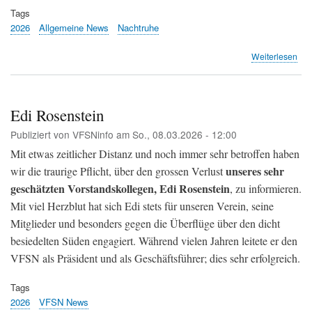
Tags
2026
Allgemeine News
Nachtruhe
übe
Weiterlesen
Flu
Zür
soll
für
Edi Rosenstein
jed
Publiziert von
VFSNinfo
am
So., 08.03.2026 - 12:00
Flu
nac
Mit etwas zeitlicher Distanz und noch immer sehr betroffen haben
23
unseres sehr
wir die traurige Pflicht, über den grossen Verlust
Uhr
geschätzten Vorstandskollegen, Edi Rosenstein
zah
, zu informieren.
(20
Mit viel Herzblut hat sich Edi stets für unseren Verein, seine
Min
Mitglieder und besonders gegen die Überflüge über den dicht
besiedelten Süden engagiert. Während vielen Jahren leitete er den
VFSN als Präsident und als Geschäftsführer; dies sehr erfolgreich.
Tags
2026
VFSN News