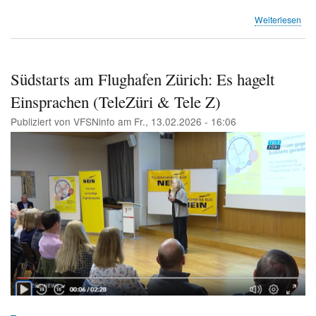
übe
Weiterlesen
Edi
Ros
Südstarts am Flughafen Zürich: Es hagelt
Einsprachen (TeleZüri & Tele Z)
Publiziert von
VFSNinfo
am
Fr., 13.02.2026 - 16:06
Image