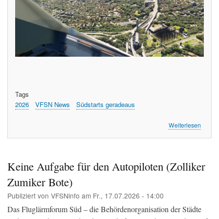
Tags
2026
VFSN News
Südstarts geradeaus
über
Weiterlesen
So
sieht
der
Südsta
Keine Aufgabe für den Autopiloten (Zolliker
gerad
Zumiker Bote)
von
oben
Publiziert von
VFSNinfo
am
Fr., 17.07.2026 - 14:00
aus
(A340)
Das Fluglärmforum Süd – die Behördenorganisation der Städte