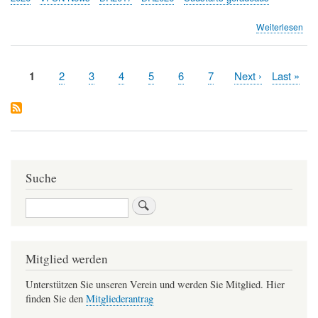
übe
Weiterlesen
Süd
ger
Ein
Aktuelle
1
Page
2
Page
3
Page
4
Page
5
Page
6
Page
7
Nächste
Next ›
Letzte
Last »
und
Seitennummerierung
Seite
Seite
Seite
Info
Ver
Suche
Suche
Mitglied werden
Unterstützen Sie unseren Verein und werden Sie Mitglied. Hier
finden Sie den
Mitgliederantrag