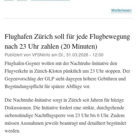
übe
Weiterlesen
Flu
Zür
Ge
zur
Flughafen Zürich soll für jede Flugbewegung
Ver
nach 23 Uhr zahlen (20 Minuten)
der
Pis
Publiziert von
VFSNinfo
am
Di., 31.03.2026 - 12:00
28
und
Flughafen-Gegner wollen mit der Nachtruhe-Initiative den
32
Flugverkehr in Zürich-Kloten pünktlich um 23 Uhr stoppen. Der
öffe
Gegenvorschlag der GLP sieht dagegen höhere Gebühren und
auf
(BA
Begründungspflicht für spätere Abflüge vor.
Die Nachtruhe-Initiative sorgt in Zürich seit Jahren für hitzige
Diskussionen. Die Initiative fordert eine strikte, durchgehende
siebenstündige Nachtflugsperre von 23 Uhr bis 6 Uhr. Zudem
müssen Ausnahmen jeweils beantragt und detailliert begründet
werden.