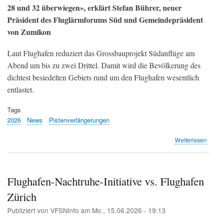
28 und 32 überwiegen», erklärt Stefan Bührer, neuer
Präsident des Fluglärmforums Süd und Gemeindepräsident
von Zumikon
Laut Flughafen reduziert das Grossbauprojekt Südanflüge am
Abend um bis zu zwei Drittel. Damit wird die Bevölkerung des
dichtest besiedelten Gebiets rund um den Flughafen wesentlich
entlastet.
Tags
2026
News
Pistenverlängerungen
übe
Weiterlesen
Ste
Büh
übe
Prä
Flughafen-Nachtruhe-Initiative vs. Flughafen
von
Zürich
Sas
Ull
Publiziert von
VFSNinfo
am
Mo., 15.06.2026 - 19:13
–