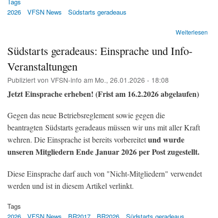
Tags
2026
VFSN News
Südstarts geradeaus
übe
Weiterlesen
Süd
Südstarts geradeaus: Einsprache und Info-
am
Flu
Veranstaltungen
Zür
Es
Publiziert von
VFSN-info
am
Mo., 26.01.2026 - 18:08
hag
Jetzt Einsprache erheben! (Frist am 16.2.2026 abgelaufen)
Ein
(Te
&
Gegen das neue Betriebsreglement sowie gegen die
Tel
beantragten Südstarts geradeaus müssen wir uns mit aller Kraft
Z)
und wurde
wehren. Die Einsprache ist bereits vorbereitet
unseren Mitgliedern Ende Januar 2026 per Post zugestellt.
Diese Einsprache darf auch von "Nicht-Mitgliedern" verwendet
werden und ist in diesem Artikel verlinkt.
Tags
2026
VFSN News
BR2017
BR2026
Südstarts geradeaus