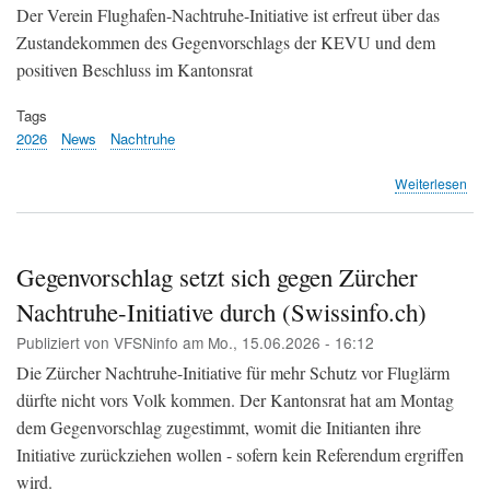
Kei
Der Verein Flughafen-Nachtruhe-Initiative ist erfreut über das
Ein
Zustandekommen des Gegenvorschlags der KEVU und dem
geg
positiven Beschluss im Kantonsrat
Pis
(Fl
Tags
Süd
2026
News
Nachtruhe
übe
Weiterlesen
Flu
Nac
Init
vs.
Gegenvorschlag setzt sich gegen Zürcher
Flu
Nachtruhe-Initiative durch (Swissinfo.ch)
Zür
Publiziert von
VFSNinfo
am
Mo., 15.06.2026 - 16:12
Die Zürcher Nachtruhe-Initiative für mehr Schutz vor Fluglärm
dürfte nicht vors Volk kommen. Der Kantonsrat hat am Montag
dem Gegenvorschlag zugestimmt, womit die Initianten ihre
Initiative zurückziehen wollen - sofern kein Referendum ergriffen
wird.