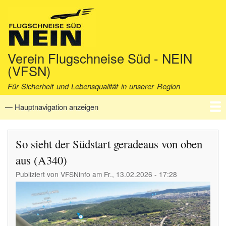
Direkt
zum
Inhalt
Verein Flugschneise Süd - NEIN
(VFSN)
Für Sicherheit und Lebensqualität in unserer Region
— Hauptnavigation anzeigen
Hauptnavigation
Startseite
Verein
Aktuell
Fakten
Archiv
Kontakt
So sieht der Südstart geradeaus von oben
aus (A340)
Publiziert von
VFSNinfo
am
Fr., 13.02.2026 - 17:28
Image