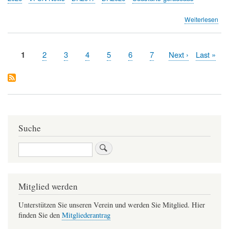
übe
Weiterlesen
Süd
ger
Ein
Aktuelle
1
Page
2
Page
3
Page
4
Page
5
Page
6
Page
7
Nächste
Next ›
Letzte
Last »
und
Seitennummerierung
Seite
Seite
Seite
Info
Ver
Suche
Suche
Mitglied werden
Unterstützen Sie unseren Verein und werden Sie Mitglied. Hier
finden Sie den
Mitgliederantrag