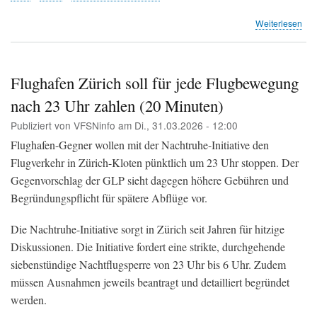
übe
Weiterlesen
Flu
Zür
Ge
zur
Flughafen Zürich soll für jede Flugbewegung
Ver
nach 23 Uhr zahlen (20 Minuten)
der
Pis
Publiziert von
VFSNinfo
am
Di., 31.03.2026 - 12:00
28
und
Flughafen-Gegner wollen mit der Nachtruhe-Initiative den
32
Flugverkehr in Zürich-Kloten pünktlich um 23 Uhr stoppen. Der
öffe
Gegenvorschlag der GLP sieht dagegen höhere Gebühren und
auf
(BA
Begründungspflicht für spätere Abflüge vor.
Die Nachtruhe-Initiative sorgt in Zürich seit Jahren für hitzige
Diskussionen. Die Initiative fordert eine strikte, durchgehende
siebenstündige Nachtflugsperre von 23 Uhr bis 6 Uhr. Zudem
müssen Ausnahmen jeweils beantragt und detailliert begründet
werden.