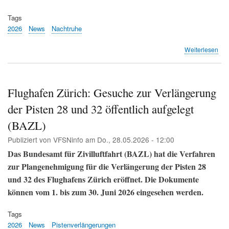
Tags
2026
News
Nachtruhe
übe
Weiterlesen
Geg
setz
sic
geg
Flughafen Zürich: Gesuche zur Verlängerung
Zür
der Pisten 28 und 32 öffentlich aufgelegt
Nac
Init
(BAZL)
dur
(Sw
Publiziert von
VFSNinfo
am
Do., 28.05.2026 - 12:00
Das Bundesamt für Zivilluftfahrt (BAZL) hat die Verfahren
zur Plangenehmigung für die Verlängerung der Pisten 28
und 32 des Flughafens Zürich eröffnet. Die Dokumente
können vom 1. bis zum 30. Juni 2026 eingesehen werden.
Tags
2026
News
Pistenverlängerungen