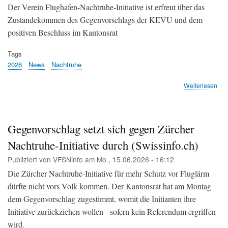
Kei
Der Verein Flughafen-Nachtruhe-Initiative ist erfreut über das
Ein
Zustandekommen des Gegenvorschlags der KEVU und dem
geg
positiven Beschluss im Kantonsrat
Pis
(Fl
Tags
Süd
2026
News
Nachtruhe
übe
Weiterlesen
Flu
Nac
Init
vs.
Gegenvorschlag setzt sich gegen Zürcher
Flu
Nachtruhe-Initiative durch (Swissinfo.ch)
Zür
Publiziert von
VFSNinfo
am
Mo., 15.06.2026 - 16:12
Die Zürcher Nachtruhe-Initiative für mehr Schutz vor Fluglärm
dürfte nicht vors Volk kommen. Der Kantonsrat hat am Montag
dem Gegenvorschlag zugestimmt, womit die Initianten ihre
Initiative zurückziehen wollen - sofern kein Referendum ergriffen
wird.