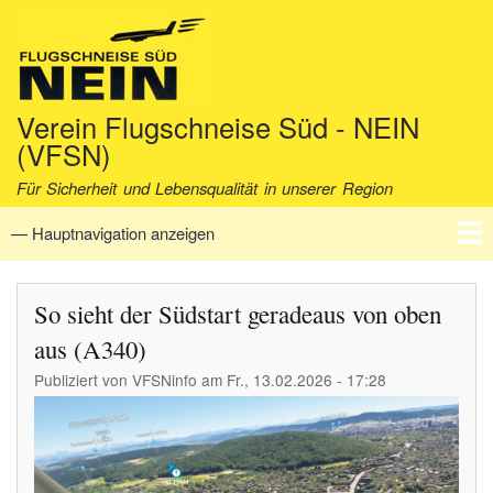
Direkt
zum
Inhalt
Verein Flugschneise Süd - NEIN
(VFSN)
Für Sicherheit und Lebensqualität in unserer Region
— Hauptnavigation anzeigen
Hauptnavigation
Startseite
Verein
Aktuell
Fakten
Archiv
Kontakt
So sieht der Südstart geradeaus von oben
aus (A340)
Publiziert von
VFSNinfo
am
Fr., 13.02.2026 - 17:28
Image