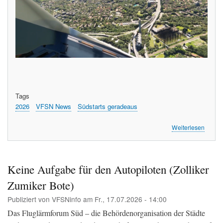
Tags
2026
VFSN News
Südstarts geradeaus
über
Weiterlesen
So
sieht
der
Südsta
Keine Aufgabe für den Autopiloten (Zolliker
gerad
Zumiker Bote)
von
oben
Publiziert von
VFSNinfo
am
Fr., 17.07.2026 - 14:00
aus
(A340)
Das Fluglärmforum Süd – die Behördenorganisation der Städte