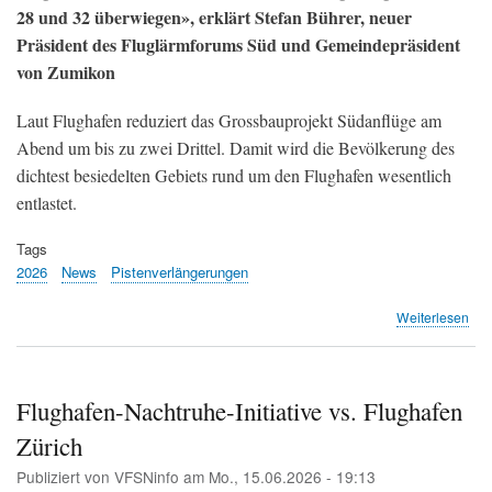
28 und 32 überwiegen», erklärt Stefan Bührer, neuer
Präsident des Fluglärmforums Süd und Gemeindepräsident
von Zumikon
Laut Flughafen reduziert das Grossbauprojekt Südanflüge am
Abend um bis zu zwei Drittel. Damit wird die Bevölkerung des
dichtest besiedelten Gebiets rund um den Flughafen wesentlich
entlastet.
Tags
2026
News
Pistenverlängerungen
übe
Weiterlesen
Ste
Büh
übe
Prä
Flughafen-Nachtruhe-Initiative vs. Flughafen
von
Zürich
Sas
Ull
Publiziert von
VFSNinfo
am
Mo., 15.06.2026 - 19:13
–