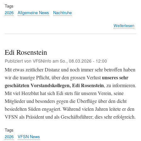
Tags
2026
Allgemeine News
Nachtruhe
übe
Weiterlesen
Flu
Zür
soll
für
Edi Rosenstein
jed
Publiziert von
VFSNinfo
am
So., 08.03.2026 - 12:00
Flu
nac
Mit etwas zeitlicher Distanz und noch immer sehr betroffen haben
23
unseres sehr
wir die traurige Pflicht, über den grossen Verlust
Uhr
geschätzten Vorstandskollegen, Edi Rosenstein
zah
, zu informieren.
(20
Mit viel Herzblut hat sich Edi stets für unseren Verein, seine
Min
Mitglieder und besonders gegen die Überflüge über den dicht
besiedelten Süden engagiert. Während vielen Jahren leitete er den
VFSN als Präsident und als Geschäftsführer; dies sehr erfolgreich.
Tags
2026
VFSN News