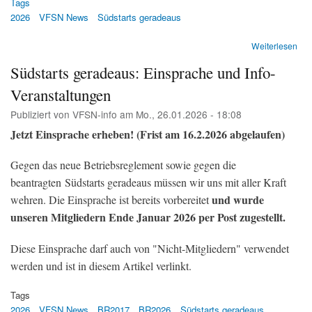
Tags
2026
VFSN News
Südstarts geradeaus
übe
Weiterlesen
Süd
Südstarts geradeaus: Einsprache und Info-
am
Flu
Veranstaltungen
Zür
Es
Publiziert von
VFSN-info
am
Mo., 26.01.2026 - 18:08
hag
Jetzt Einsprache erheben! (Frist am 16.2.2026 abgelaufen)
Ein
(Te
&
Gegen das neue Betriebsreglement sowie gegen die
Tel
beantragten Südstarts geradeaus müssen wir uns mit aller Kraft
Z)
und wurde
wehren. Die Einsprache ist bereits vorbereitet
unseren Mitgliedern Ende Januar 2026 per Post zugestellt.
Diese Einsprache darf auch von "Nicht-Mitgliedern" verwendet
werden und ist in diesem Artikel verlinkt.
Tags
2026
VFSN News
BR2017
BR2026
Südstarts geradeaus