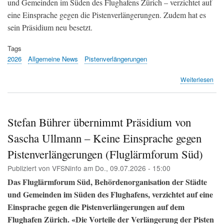
und Gemeinden im Süden des Flughafens Zürich – verzichtet auf
eine Einsprache gegen die Pistenverlängerungen. Zudem hat es
sein Präsidium neu besetzt.
Tags
2026
Allgemeine News
Pistenverlängerungen
übe
Weiterlesen
Kei
Auf
für
den
Stefan Bührer übernimmt Präsidium von
Aut
Sascha Ullmann – Keine Einsprache gegen
(Zol
Zum
Pistenverlängerungen (Fluglärmforum Süd)
Bot
Publiziert von
VFSNinfo
am
Do., 09.07.2026 - 15:00
Das Fluglärmforum Süd, Behördenorganisation der Städte
und Gemeinden im Süden des Flughafens, verzichtet auf eine
Einsprache gegen die Pistenverlängerungen auf dem
Flughafen Zürich. «Die Vorteile der Verlängerung der Pisten