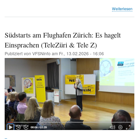
übe
Weiterlesen
Edi
Ros
Südstarts am Flughafen Zürich: Es hagelt
Einsprachen (TeleZüri & Tele Z)
Publiziert von
VFSNinfo
am
Fr., 13.02.2026 - 16:06
Image