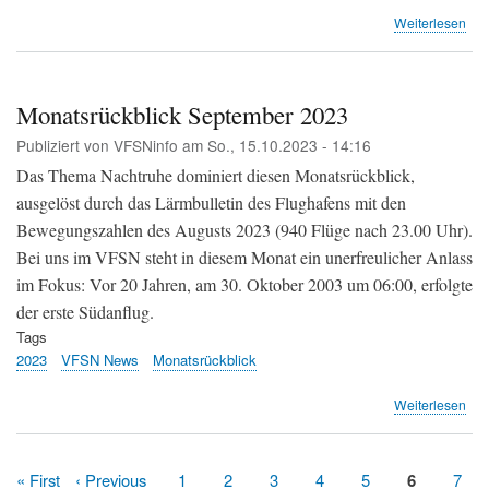
übe
Weiterlesen
Mit
orig
Stö
prot
Monatsrückblick September 2023
er
Publiziert von
VFSNinfo
am
So., 15.10.2023 - 14:16
geg
den
Das Thema Nachtruhe dominiert diesen Monatsrückblick,
Flu
ausgelöst durch das Lärmbulletin des Flughafens mit den
(ZS
Bewegungszahlen des Augusts 2023 (940 Flüge nach 23.00 Uhr).
Bei uns im VFSN steht in diesem Monat ein unerfreulicher Anlass
im Fokus: Vor 20 Jahren, am 30. Oktober 2003 um 06:00, erfolgte
der erste Südanflug.
Tags
2023
VFSN News
Monatsrückblick
übe
Weiterlesen
Mon
Sep
202
Erste
« First
Vorherige
‹ Previous
Page
1
Page
2
Page
3
Page
4
Page
5
Aktuelle
6
Pag
7