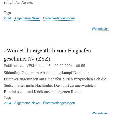
Flughafen Kloten.
Tags
2024
Allgemeine News
Pistenverlängerungen
übe
Weiterlesen
«Di
Pis
im
Flu
«Wurdet ihr eigentlich vom Flughafen
wer
geschmiert?» (ZSZ)
den
Sü
Publiziert von
VFSNinfo
am
Fr., 09.02.2024 - 09:55
ent
(Ma
Südanflug-Gegner im Abstimmungskampf Durch die
Pos
Pistenverlängerungen am Flughafen Zürich versprechen sich die
Südschneiser mehr Nachtruhe. Das führt zu unerwarteten
Bündnissen – und Kritik aus den eigenen Reihen.
Tags
2024
Allgemeine News
Pistenverlängerungen
übe
Weiterlesen