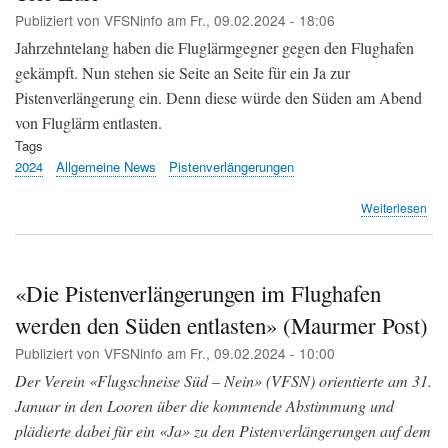
JA
Publiziert von
VFSNinfo
am
Fr., 09.02.2024 - 18:06
zur
Pis
Jahrzehntelang haben die Fluglärmgegner gegen den Flughafen
gekämpft. Nun stehen sie Seite an Seite für ein Ja zur
Pistenverlängerung ein. Denn diese würde den Süden am Abend
von Fluglärm entlasten.
Tags
2024
Allgemeine News
Pistenverlängerungen
übe
Weiterlesen
Süd
sin
für
Pis
«Die Pistenverlängerungen im Flughafen
-
werden den Süden entlasten» (Maurmer Post)
Tel
Züri
Publiziert von
VFSNinfo
am
Fr., 09.02.2024 - 10:00
Der Verein «Flugschneise Süd – Nein» (VFSN) orientierte am 31.
Januar in den Looren über die kommende Abstimmung und
plädierte dabei für ein «Ja» zu den Pistenverlängerungen auf dem