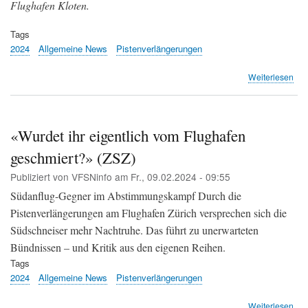
Flughafen Kloten.
Tags
2024
Allgemeine News
Pistenverlängerungen
übe
Weiterlesen
«Di
Pis
im
Flu
«Wurdet ihr eigentlich vom Flughafen
wer
geschmiert?» (ZSZ)
den
Sü
Publiziert von
VFSNinfo
am
Fr., 09.02.2024 - 09:55
ent
(Ma
Südanflug-Gegner im Abstimmungskampf Durch die
Pos
Pistenverlängerungen am Flughafen Zürich versprechen sich die
Südschneiser mehr Nachtruhe. Das führt zu unerwarteten
Bündnissen – und Kritik aus den eigenen Reihen.
Tags
2024
Allgemeine News
Pistenverlängerungen
übe
Weiterlesen