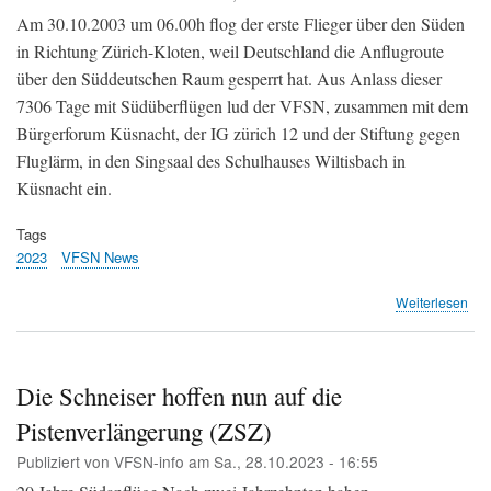
Am 30.10.2003 um 06.00h flog der erste Flieger über den Süden
in Richtung Zürich-Kloten, weil Deutschland die Anflugroute
über den Süddeutschen Raum gesperrt hat. Aus Anlass dieser
7306 Tage mit Südüberflügen lud der VFSN, zusammen mit dem
Bürgerforum Küsnacht, der IG zürich 12 und der Stiftung gegen
Fluglärm, in den Singsaal des Schulhauses Wiltisbach in
Küsnacht ein.
Tags
2023
VFSN News
übe
Weiterlesen
20
Jah
Süd
-
Die Schneiser hoffen nun auf die
Anl
Pistenverlängerung (ZSZ)
30.
in
Publiziert von
VFSN-info
am
Sa., 28.10.2023 - 16:55
Küs