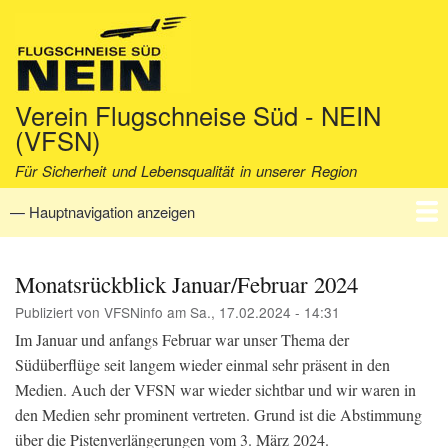
Direkt
zum
Inhalt
Verein Flugschneise Süd - NEIN
(VFSN)
Für Sicherheit und Lebensqualität in unserer Region
— Hauptnavigation anzeigen
Hauptnavigation
Startseite
Verein
Aktuell
Fakten
Archiv
Kontakt
Monatsrückblick Januar/Februar 2024
Publiziert von
VFSNinfo
am
Sa., 17.02.2024 - 14:31
Im Januar und anfangs Februar war unser Thema der
Südüberflüge seit langem wieder einmal sehr präsent in den
Medien. Auch der VFSN war wieder sichtbar und wir waren in
den Medien sehr prominent vertreten. Grund ist die Abstimmung
über die Pistenverlängerungen vom 3. März 2024.