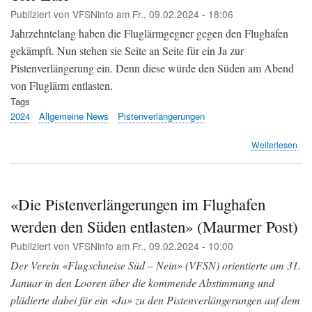
JA
Publiziert von
VFSNinfo
am
Fr., 09.02.2024 - 18:06
zur
Pis
Jahrzehntelang haben die Fluglärmgegner gegen den Flughafen
gekämpft. Nun stehen sie Seite an Seite für ein Ja zur
Pistenverlängerung ein. Denn diese würde den Süden am Abend
von Fluglärm entlasten.
Tags
2024
Allgemeine News
Pistenverlängerungen
übe
Weiterlesen
Süd
sin
für
Pis
«Die Pistenverlängerungen im Flughafen
-
werden den Süden entlasten» (Maurmer Post)
Tel
Züri
Publiziert von
VFSNinfo
am
Fr., 09.02.2024 - 10:00
Der Verein «Flugschneise Süd – Nein» (VFSN) orientierte am 31.
Januar in den Looren über die kommende Abstimmung und
plädierte dabei für ein «Ja» zu den Pistenverlängerungen auf dem