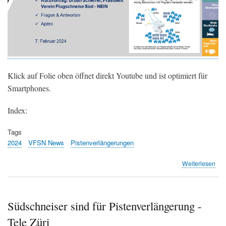
Klick auf Folie oben öffnet direkt Youtube und ist optimiert für
Smartphones.
Index:
Tags
2024
VFSN News
Pistenverlängerungen
übe
Weiterlesen
Auf
Info
Ab
in
Südschneiser sind für Pistenverlängerung -
Stä
Tele Züri
-