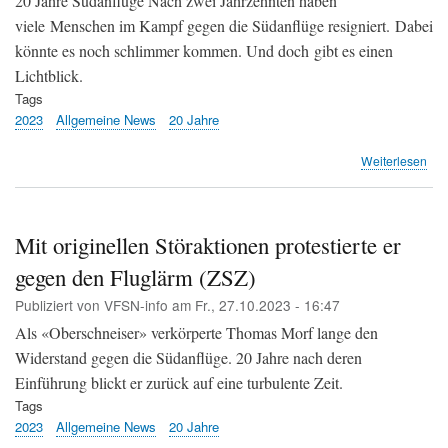
20 Jahre Südanflüge Nach zwei Jahrzehnten haben
viele Menschen im Kampf gegen die Südanflüge resigniert. Dabei
könnte es noch schlimmer kommen. Und doch gibt es einen
Lichtblick.
Tags
2023
Allgemeine News
20 Jahre
übe
Weiterlesen
Die
Sch
hof
nun
Mit originellen Störaktionen protestierte er
auf
gegen den Fluglärm (ZSZ)
die
Pis
Publiziert von
VFSN-info
am
Fr., 27.10.2023 - 16:47
(ZS
Als «Oberschneiser» verkörperte Thomas Morf lange den
Widerstand gegen die Südanflüge. 20 Jahre nach deren
Einführung blickt er zurück auf eine turbulente Zeit.
Tags
2023
Allgemeine News
20 Jahre