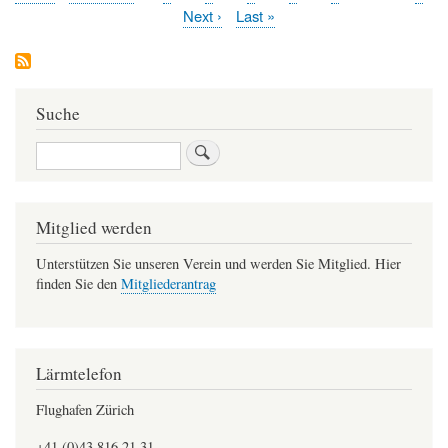
Seitennummerierung
Seite
Seite
Seite
Nächste
Next ›
Letzte
Last »
Seite
Seite
Suche
Suche
Mitglied werden
Unterstützen Sie unseren Verein und werden Sie Mitglied. Hier
finden Sie den
Mitgliederantrag
Lärmtelefon
Flughafen Zürich
+41 (0)43 816 21 31