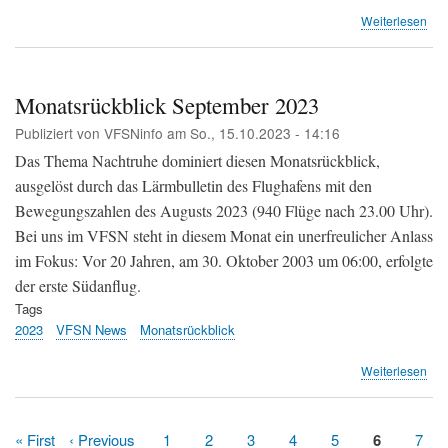
übe
Weiterlesen
Mit
orig
Stö
prot
Monatsrückblick September 2023
er
Publiziert von
VFSNinfo
am
So., 15.10.2023 - 14:16
geg
den
Das Thema Nachtruhe dominiert diesen Monatsrückblick,
Flu
ausgelöst durch das Lärmbulletin des Flughafens mit den
(ZS
Bewegungszahlen des Augusts 2023 (940 Flüge nach 23.00 Uhr).
Bei uns im VFSN steht in diesem Monat ein unerfreulicher Anlass
im Fokus: Vor 20 Jahren, am 30. Oktober 2003 um 06:00, erfolgte
der erste Südanflug.
Tags
2023
VFSN News
Monatsrückblick
übe
Weiterlesen
Mon
Sep
202
Erste
« First
Vorherige
‹ Previous
Page
1
Page
2
Page
3
Page
4
Page
5
Aktuelle
6
Pag
7