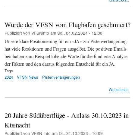
«Wu
ihr
eig
vo
Wurde der VFSN vom Flughafen geschmiert?
Flu
Publiziert von
VFSNinfo
am
So., 04.02.2024 - 12:08
ges
(ZS
Unsere klare Positionierung für ein «JA» zur Pistenverlängerung
hat viele Reaktionen und Fragen ausgelöst. Die positiven Emails
beinhalten zum Beispiel lobende Worte für die fundierte Analyse
der Fakten und den daraus folgenden Entscheid für ein JA.
Tags
2024
VFSN News
Pistenverlängerungen
übe
Weiterlesen
Wu
der
VF
vo
20 Jahre Südüberflüge - Anlass 30.10.2023 in
Flu
Küsnacht
ges
Publiziert von
VFSN-info
am
Di., 31.10.2023 - 10:09