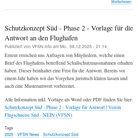
übe
Weiterlesen
Süd
ger
sin
ein
Schutzkonzept Süd - Phase 2 - Vorlage für die
Wor
Antwort an den Flughafen
Cas
Sze
Publiziert von
VFSN-info
am
Mo., 08.12.2025 - 21:14
für
die
Erneut erreichen uns Anfragen von Mitgliedern, welche einen
Bev
Brief des Flughafens betreffend Schallschutzmassnahmen erhalten
im
haben. Dieser beinhaltet eine Frist für die Antwort. Bereits vor
Sü
des
einem Jahr haben wir das Vorgehen juristisch klären lassen und
Flu
auch eine Musterantwort vorbereitet.
(Fl
Süd
Alle Information inkl. Vorlage als Word oder PDF finden Sie hier:
Schutzkonzept Süd - Phase 2 - Vorlage für Antwort | Verein
Flugschneise Süd - NEIN (VFSN)
Tags
2025
VFSN News
Schutzkonzept Süd