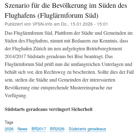
Szenario für die Bevölkerung im Süden des
die
Stä
Flughafens (Fluglärmforum Süd)
Zür
Publiziert von
VFSN-info
am
Do., 15.01.2026 - 15:01
und
Uste
Das Fluglärmforum Süd, Plattform der Städte und Gemeinden im
flä
Süden des Flughafens, nimmt mit Bedauern zur Kenntnis, dass
im
Sü
der Flughafen Zürich im neu aufgelegten Betriebsreglement
-
2014/2017 Südstarts geradeaus bei Bise beantragt. Das
Med
Fluglärmforum Süd prüft nun die umfangreichen Unterlagen und
VF
behält sich vor, den Rechtsweg zu beschreiten. Sollte dies der Fall
sein, stellen die Städte und Gemeinden der interessierten
Bevölkerung eine entsprechende Mustereinsprache zur
Verfügung.
Südstarts geradeaus verringert Sicherheit
Tags
2026
News
BR2017
BR2026
Südstarts geradeaus