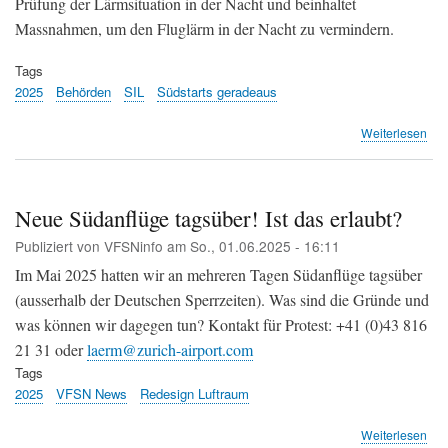
Prüfung der Lärmsituation in der Nacht und beinhaltet
Massnahmen, um den Fluglärm in der Nacht zu vermindern.
Tags
2025
Behörden
SIL
Südstarts geradeaus
übe
Weiterlesen
Flu
Zür
Bun
gen
Neue Südanflüge tagsüber! Ist das erlaubt?
Anp
Publiziert von
VFSNinfo
am
So., 01.06.2025 - 16:11
des
SIL-
Im Mai 2025 hatten wir an mehreren Tagen Südanflüge tagsüber
Obj
(ausserhalb der Deutschen Sperrzeiten). Was sind die Gründe und
was können wir dagegen tun? Kontakt für Protest: +41 (0)43 816
21 31 oder
laerm@zurich-airport.com
Tags
2025
VFSN News
Redesign Luftraum
übe
Weiterlesen