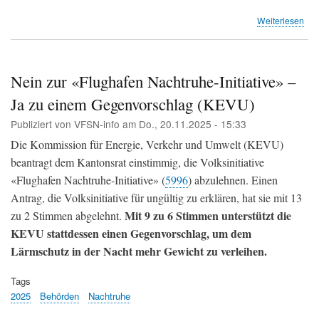
übe
Weiterlesen
Sch
Sü
-
Pha
Nein zur «Flughafen Nachtruhe-Initiative» –
2
Ja zu einem Gegenvorschlag (KEVU)
-
Vor
Publiziert von
VFSN-info
am
Do., 20.11.2025 - 15:33
für
die
Die Kommission für Energie, Verkehr und Umwelt (KEVU)
Ant
beantragt dem Kantonsrat einstimmig, die Volksinitiative
an
«Flughafen Nachtruhe-Initiative» (
5996
) abzulehnen. Einen
den
Flu
Antrag, die Volksinitiative für ungültig zu erklären, hat sie mit 13
Mit 9 zu 6 Stimmen unterstützt die
zu 2 Stimmen abgelehnt.
KEVU stattdessen einen Gegenvorschlag, um dem
Lärmschutz in der Nacht mehr Gewicht zu verleihen.
Tags
2025
Behörden
Nachtruhe