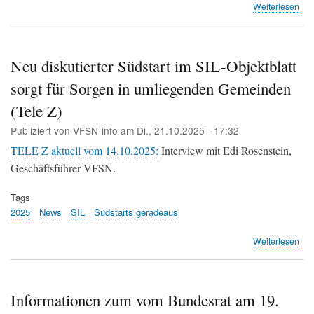
übe
Weiterlesen
Nei
zur
«Fl
Nac
Neu diskutierter Südstart im SIL-Objektblatt
Init
sorgt für Sorgen in umliegenden Gemeinden
–
Ja
(Tele Z)
zu
ein
Publiziert von
VFSN-info
am
Di., 21.10.2025 - 17:32
Geg
TELE Z aktuell vom 14.10.2025:
Interview mit Edi Rosenstein,
(KE
Geschäftsführer VFSN.
Tags
2025
News
SIL
Südstarts geradeaus
übe
Weiterlesen
Ne
disk
Süd
im
Informationen zum vom Bundesrat am 19.
SIL-