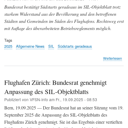
202
gen
Bundesrat bestätigt Südstarts geradeaus im SIL-Objektblatt trotz
SIL
starkem Widerstand aus der Bevölkerung und den betroffenen
Städten und Gemeinden im Süden des Flughafens. Rechtsweg erst
mit Auflage des überarbeiteten Betriebsreglements möglich.
Tags
2025
Allgemeine News
SIL
Südstarts geradeaus
übe
Weiterlesen
Süd
ger
Flu
Sü
Flughafen Zürich: Bundesrat genehmigt
beh
Anpassung des SIL-Objektblatts
sic
Rec
Publiziert von
VFSN-info
am
Fr., 19.09.2025 - 08:53
vor
Bern, 19.09.2025 — Der Bundesrat hat an seiner Sitzung vom 19.
September 2025 die Anpassung des SIL-Objektblatts des
Flughafens Zürich genehmigt. Sie ist das Ergebnis einer vertieften