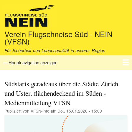
Direkt
zum
Inhalt
Verein Flugschneise Süd - NEIN
(VFSN)
Für Sicherheit und Lebensqualität in unserer Region
— Hauptnavigation anzeigen
Hauptnavigation
Startseite
Verein
Aktuell
Fakten
Archiv
Kontakt
Südstarts geradeaus über die Städte Zürich
und Uster, flächendeckend im Süden -
Medienmitteilung VFSN
Publiziert von
VFSN-info
am
Do., 15.01.2026 - 15:09
Image