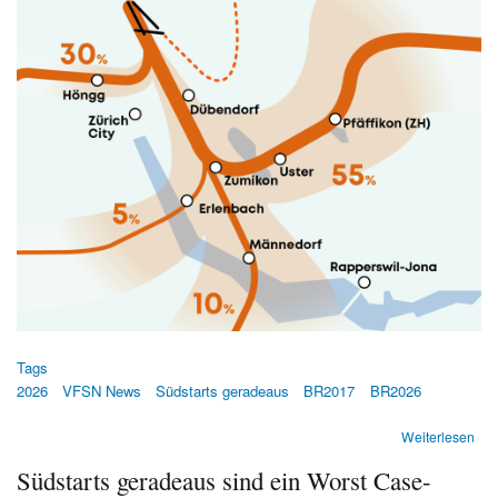
Tags
2026
VFSN News
Südstarts geradeaus
BR2017
BR2026
übe
Weiterlesen
Süd
Südstarts geradeaus sind ein Worst Case-
ger
übe