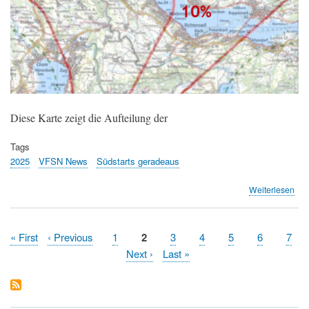
Diese Karte zeigt die Aufteilung der
Tags
2025
VFSN News
Südstarts geradeaus
übe
Weiterlesen
Süd
ger
-
Erste
« First
Vorherige
‹ Previous
Page
1
Aktuelle
2
Page
3
Page
4
Page
5
Page
6
Pag
7
Sta
Seitennummerierung
Seite
Seite
Seite
Nächste
Next ›
Letzte
Last »
Zür
und
Seite
Seite
der
ges
Sü