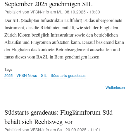
September 2025 genehmigen SIL
Obj
sor
Publiziert von
VFSN-info
am
Mi., 08.10.2025 - 19:30
für
Sor
Der SIL (Sachplan Infrastruktur Luftfahrt) ist das übergeordnete
in
Instrument, das die Richtlinien enthält, wie sich der Flughafen
uml
Zürich Kloten bezüglich Infrastruktur sowie den betrieblichen
Ge
(Te
Abläufen und Flugrouten aufstellen kann. Darauf basierend kann
Z)
der Flughafen das konkrete Betriebsreglement ausschaffen und
muss dieses vom BAZL in Bern genehmigen lassen.
Tags
2025
VFSN News
SIL
Südstarts geradeaus
übe
Weiterlesen
Inf
zu
vo
Bun
Südstarts geradeaus: Fluglärmforum Süd
am
behält sich Rechtsweg vor
19.
Sep
Publiziert von
VFSN-info
am
Sa., 20.09.2025 - 11:01