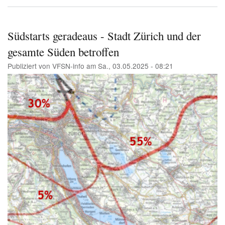
Ne
Süd
tag
Ist
Südstarts geradeaus - Stadt Zürich und der
das
gesamte Süden betroffen
erl
Publiziert von
VFSN-info
am
Sa., 03.05.2025 - 08:21
Image