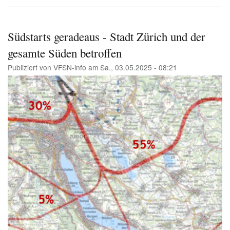
Ne
Süd
tag
Ist
Südstarts geradeaus - Stadt Zürich und der
das
gesamte Süden betroffen
erl
Publiziert von
VFSN-info
am
Sa., 03.05.2025 - 08:21
Image