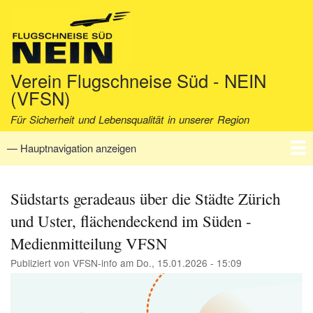
Direkt
zum
Inhalt
Verein Flugschneise Süd - NEIN
(VFSN)
Für Sicherheit und Lebensqualität in unserer Region
— Hauptnavigation anzeigen
Hauptnavigation
Startseite
Verein
Aktuell
Fakten
Archiv
Kontakt
Südstarts geradeaus über die Städte Zürich
und Uster, flächendeckend im Süden -
Medienmitteilung VFSN
Publiziert von
VFSN-info
am
Do., 15.01.2026 - 15:09
Image