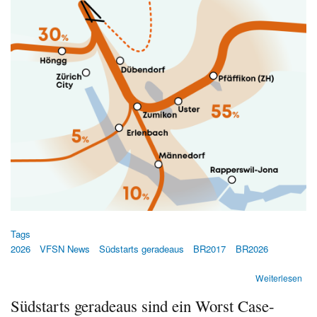
Tags
2026
VFSN News
Südstarts geradeaus
BR2017
BR2026
übe
Weiterlesen
Süd
Südstarts geradeaus sind ein Worst Case-
ger
übe