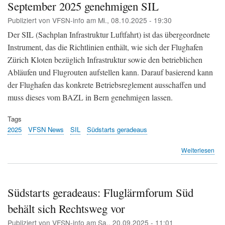
September 2025 genehmigen SIL
Obj
sor
Publiziert von
VFSN-info
am
Mi., 08.10.2025 - 19:30
für
Sor
Der SIL (Sachplan Infrastruktur Luftfahrt) ist das übergeordnete
in
Instrument, das die Richtlinien enthält, wie sich der Flughafen
uml
Zürich Kloten bezüglich Infrastruktur sowie den betrieblichen
Ge
(Te
Abläufen und Flugrouten aufstellen kann. Darauf basierend kann
Z)
der Flughafen das konkrete Betriebsreglement ausschaffen und
muss dieses vom BAZL in Bern genehmigen lassen.
Tags
2025
VFSN News
SIL
Südstarts geradeaus
übe
Weiterlesen
Inf
zu
vo
Bun
Südstarts geradeaus: Fluglärmforum Süd
am
behält sich Rechtsweg vor
19.
Sep
Publiziert von
VFSN-info
am
Sa., 20.09.2025 - 11:01