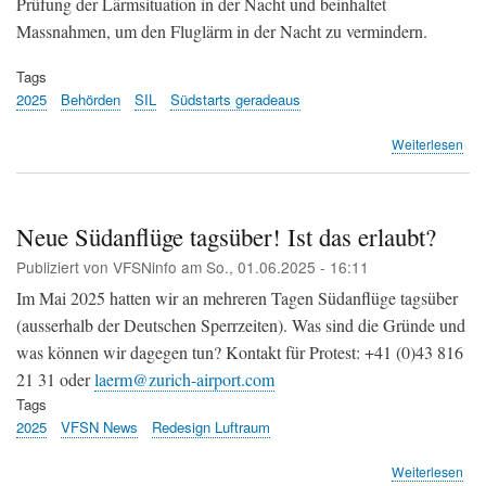
Prüfung der Lärmsituation in der Nacht und beinhaltet
Massnahmen, um den Fluglärm in der Nacht zu vermindern.
Tags
2025
Behörden
SIL
Südstarts geradeaus
übe
Weiterlesen
Flu
Zür
Bun
gen
Neue Südanflüge tagsüber! Ist das erlaubt?
Anp
Publiziert von
VFSNinfo
am
So., 01.06.2025 - 16:11
des
SIL-
Im Mai 2025 hatten wir an mehreren Tagen Südanflüge tagsüber
Obj
(ausserhalb der Deutschen Sperrzeiten). Was sind die Gründe und
was können wir dagegen tun? Kontakt für Protest: +41 (0)43 816
21 31 oder
laerm@zurich-airport.com
Tags
2025
VFSN News
Redesign Luftraum
übe
Weiterlesen