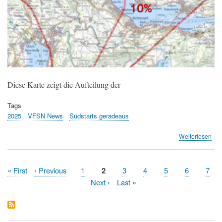
Diese Karte zeigt die Aufteilung der
Tags
2025
VFSN News
Südstarts geradeaus
übe
Weiterlesen
Süd
ger
-
Erste
« First
Vorherige
‹ Previous
Page
1
Aktuelle
2
Page
3
Page
4
Page
5
Page
6
Pag
7
Sta
Seitennummerierung
Seite
Seite
Seite
Nächste
Next ›
Letzte
Last »
Zür
und
Seite
Seite
der
ges
Sü