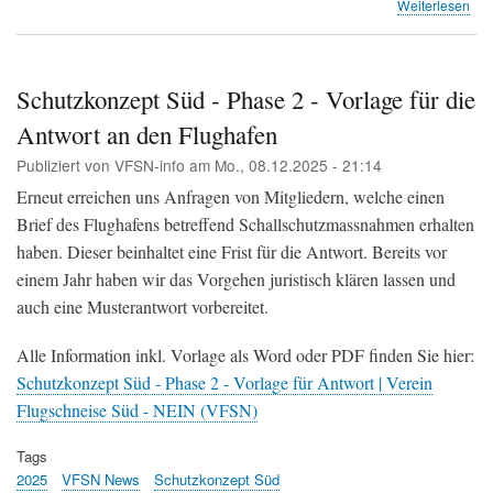
übe
Weiterlesen
Süd
ger
sin
ein
Schutzkonzept Süd - Phase 2 - Vorlage für die
Wor
Antwort an den Flughafen
Cas
Sze
Publiziert von
VFSN-info
am
Mo., 08.12.2025 - 21:14
für
die
Erneut erreichen uns Anfragen von Mitgliedern, welche einen
Bev
Brief des Flughafens betreffend Schallschutzmassnahmen erhalten
im
haben. Dieser beinhaltet eine Frist für die Antwort. Bereits vor
Sü
des
einem Jahr haben wir das Vorgehen juristisch klären lassen und
Flu
auch eine Musterantwort vorbereitet.
(Fl
Süd
Alle Information inkl. Vorlage als Word oder PDF finden Sie hier:
Schutzkonzept Süd - Phase 2 - Vorlage für Antwort | Verein
Flugschneise Süd - NEIN (VFSN)
Tags
2025
VFSN News
Schutzkonzept Süd