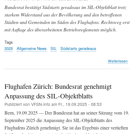
202
gen
Bundesrat bestätigt Südstarts geradeaus im SIL-Objektblatt trotz
SIL
starkem Widerstand aus der Bevölkerung und den betroffenen
Städten und Gemeinden im Süden des Flughafens. Rechtsweg erst
mit Auflage des überarbeiteten Betriebsreglements möglich.
Tags
2025
Allgemeine News
SIL
Südstarts geradeaus
übe
Weiterlesen
Süd
ger
Flu
Sü
Flughafen Zürich: Bundesrat genehmigt
beh
Anpassung des SIL-Objektblatts
sic
Rec
Publiziert von
VFSN-info
am
Fr., 19.09.2025 - 08:53
vor
Bern, 19.09.2025 — Der Bundesrat hat an seiner Sitzung vom 19.
September 2025 die Anpassung des SIL-Objektblatts des
Flughafens Zürich genehmigt. Sie ist das Ergebnis einer vertieften