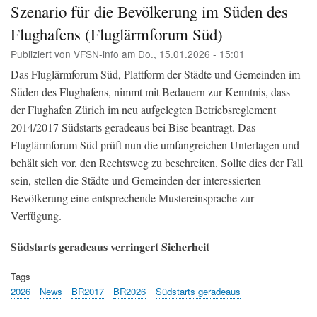
Szenario für die Bevölkerung im Süden des
die
Stä
Flughafens (Fluglärmforum Süd)
Zür
Publiziert von
VFSN-info
am
Do., 15.01.2026 - 15:01
und
Uste
Das Fluglärmforum Süd, Plattform der Städte und Gemeinden im
flä
Süden des Flughafens, nimmt mit Bedauern zur Kenntnis, dass
im
Sü
der Flughafen Zürich im neu aufgelegten Betriebsreglement
-
2014/2017 Südstarts geradeaus bei Bise beantragt. Das
Med
Fluglärmforum Süd prüft nun die umfangreichen Unterlagen und
VF
behält sich vor, den Rechtsweg zu beschreiten. Sollte dies der Fall
sein, stellen die Städte und Gemeinden der interessierten
Bevölkerung eine entsprechende Mustereinsprache zur
Verfügung.
Südstarts geradeaus verringert Sicherheit
Tags
2026
News
BR2017
BR2026
Südstarts geradeaus