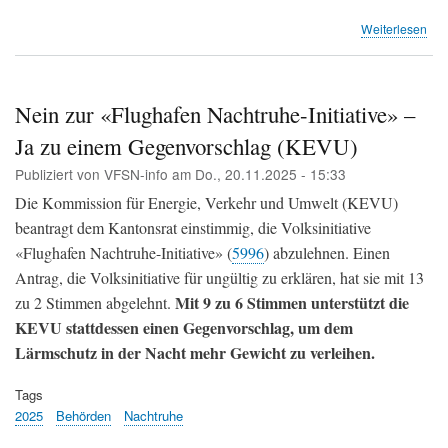
übe
Weiterlesen
Sch
Sü
-
Pha
Nein zur «Flughafen Nachtruhe-Initiative» –
2
Ja zu einem Gegenvorschlag (KEVU)
-
Vor
Publiziert von
VFSN-info
am
Do., 20.11.2025 - 15:33
für
die
Die Kommission für Energie, Verkehr und Umwelt (KEVU)
Ant
beantragt dem Kantonsrat einstimmig, die Volksinitiative
an
«Flughafen Nachtruhe-Initiative» (
5996
) abzulehnen. Einen
den
Flu
Antrag, die Volksinitiative für ungültig zu erklären, hat sie mit 13
Mit 9 zu 6 Stimmen unterstützt die
zu 2 Stimmen abgelehnt.
KEVU stattdessen einen Gegenvorschlag, um dem
Lärmschutz in der Nacht mehr Gewicht zu verleihen.
Tags
2025
Behörden
Nachtruhe