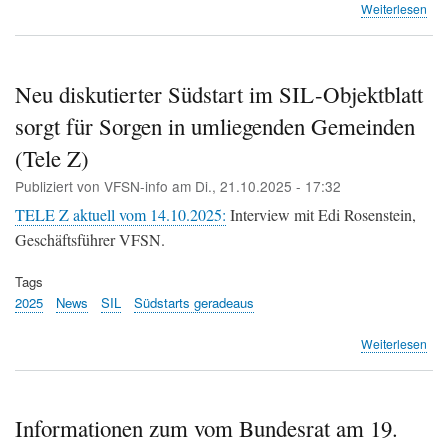
übe
Weiterlesen
Nei
zur
«Fl
Nac
Neu diskutierter Südstart im SIL-Objektblatt
Init
sorgt für Sorgen in umliegenden Gemeinden
–
Ja
(Tele Z)
zu
ein
Publiziert von
VFSN-info
am
Di., 21.10.2025 - 17:32
Geg
TELE Z aktuell vom 14.10.2025:
Interview mit Edi Rosenstein,
(KE
Geschäftsführer VFSN.
Tags
2025
News
SIL
Südstarts geradeaus
übe
Weiterlesen
Ne
disk
Süd
im
Informationen zum vom Bundesrat am 19.
SIL-