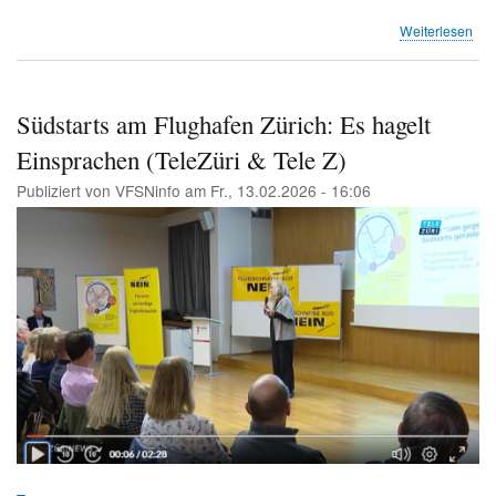
übe
Weiterlesen
Edi
Ros
Südstarts am Flughafen Zürich: Es hagelt
Einsprachen (TeleZüri & Tele Z)
Publiziert von
VFSNinfo
am
Fr., 13.02.2026 - 16:06
Image