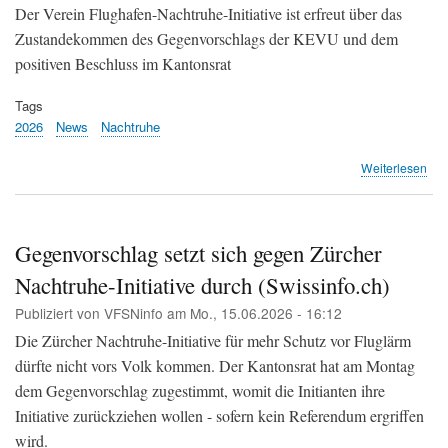
Kei
Der Verein Flughafen-Nachtruhe-Initiative ist erfreut über das
Ein
Zustandekommen des Gegenvorschlags der KEVU und dem
geg
positiven Beschluss im Kantonsrat
Pis
(Fl
Tags
Süd
2026
News
Nachtruhe
übe
Weiterlesen
Flu
Nac
Init
vs.
Gegenvorschlag setzt sich gegen Zürcher
Flu
Nachtruhe-Initiative durch (Swissinfo.ch)
Zür
Publiziert von
VFSNinfo
am
Mo., 15.06.2026 - 16:12
Die Zürcher Nachtruhe-Initiative für mehr Schutz vor Fluglärm
dürfte nicht vors Volk kommen. Der Kantonsrat hat am Montag
dem Gegenvorschlag zugestimmt, womit die Initianten ihre
Initiative zurückziehen wollen - sofern kein Referendum ergriffen
wird.