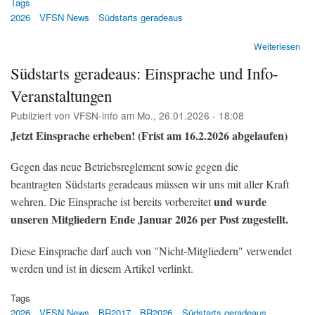
Tags
2026
VFSN News
Südstarts geradeaus
übe
Weiterlesen
Süd
Südstarts geradeaus: Einsprache und Info-
am
Flu
Veranstaltungen
Zür
Es
Publiziert von
VFSN-info
am
Mo., 26.01.2026 - 18:08
hag
Jetzt Einsprache erheben! (Frist am 16.2.2026 abgelaufen)
Ein
(Te
&
Gegen das neue Betriebsreglement sowie gegen die
Tel
beantragten Südstarts geradeaus müssen wir uns mit aller Kraft
Z)
und wurde
wehren. Die Einsprache ist bereits vorbereitet
unseren Mitgliedern Ende Januar 2026 per Post zugestellt.
Diese Einsprache darf auch von "Nicht-Mitgliedern" verwendet
werden und ist in diesem Artikel verlinkt.
Tags
2026
VFSN News
BR2017
BR2026
Südstarts geradeaus