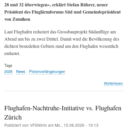
28 und 32 überwiegen», erklärt Stefan Bührer, neuer
Präsident des Fluglärmforums Süd und Gemeindepräsident
von Zumikon
Laut Flughafen reduziert das Grossbauprojekt Südanflüge am
Abend um bis zu zwei Drittel. Damit wird die Bevölkerung des
dichtest besiedelten Gebiets rund um den Flughafen wesentlich
entlastet.
Tags
2026
News
Pistenverlängerungen
übe
Weiterlesen
Ste
Büh
übe
Prä
Flughafen-Nachtruhe-Initiative vs. Flughafen
von
Zürich
Sas
Ull
Publiziert von
VFSNinfo
am
Mo., 15.06.2026 - 19:13
–