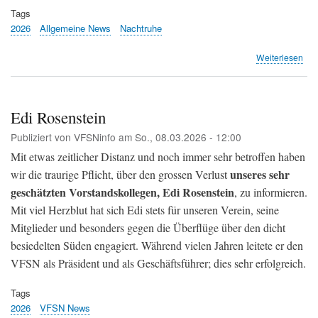
Tags
2026
Allgemeine News
Nachtruhe
übe
Weiterlesen
Flu
Zür
soll
für
Edi Rosenstein
jed
Publiziert von
VFSNinfo
am
So., 08.03.2026 - 12:00
Flu
nac
Mit etwas zeitlicher Distanz und noch immer sehr betroffen haben
23
unseres sehr
wir die traurige Pflicht, über den grossen Verlust
Uhr
geschätzten Vorstandskollegen, Edi Rosenstein
zah
, zu informieren.
(20
Mit viel Herzblut hat sich Edi stets für unseren Verein, seine
Min
Mitglieder und besonders gegen die Überflüge über den dicht
besiedelten Süden engagiert. Während vielen Jahren leitete er den
VFSN als Präsident und als Geschäftsführer; dies sehr erfolgreich.
Tags
2026
VFSN News