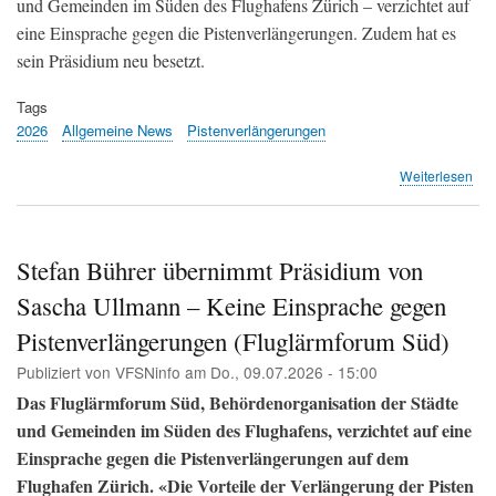
und Gemeinden im Süden des Flughafens Zürich – verzichtet auf
eine Einsprache gegen die Pistenverlängerungen. Zudem hat es
sein Präsidium neu besetzt.
Tags
2026
Allgemeine News
Pistenverlängerungen
übe
Weiterlesen
Kei
Auf
für
den
Stefan Bührer übernimmt Präsidium von
Aut
Sascha Ullmann – Keine Einsprache gegen
(Zol
Zum
Pistenverlängerungen (Fluglärmforum Süd)
Bot
Publiziert von
VFSNinfo
am
Do., 09.07.2026 - 15:00
Das Fluglärmforum Süd, Behördenorganisation der Städte
und Gemeinden im Süden des Flughafens, verzichtet auf eine
Einsprache gegen die Pistenverlängerungen auf dem
Flughafen Zürich. «Die Vorteile der Verlängerung der Pisten