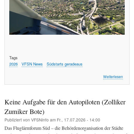
Tags
2026
VFSN News
Südstarts geradeaus
über
Weiterlesen
So
sieht
der
Südsta
Keine Aufgabe für den Autopiloten (Zolliker
gerad
Zumiker Bote)
von
oben
Publiziert von
VFSNinfo
am
Fr., 17.07.2026 - 14:00
aus
(A340)
Das Fluglärmforum Süd – die Behördenorganisation der Städte