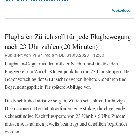
übe
Weiterlesen
Flu
Zür
Ge
zur
Flughafen Zürich soll für jede Flugbewegung
Ver
nach 23 Uhr zahlen (20 Minuten)
der
Pis
Publiziert von
VFSNinfo
am
Di., 31.03.2026 - 12:00
28
und
Flughafen-Gegner wollen mit der Nachtruhe-Initiative den
32
Flugverkehr in Zürich-Kloten pünktlich um 23 Uhr stoppen. Der
öffe
Gegenvorschlag der GLP sieht dagegen höhere Gebühren und
auf
(BA
Begründungspflicht für spätere Abflüge vor.
Die Nachtruhe-Initiative sorgt in Zürich seit Jahren für hitzige
Diskussionen. Die Initiative fordert eine strikte, durchgehende
siebenstündige Nachtflugsperre von 23 Uhr bis 6 Uhr. Zudem
müssen Ausnahmen jeweils beantragt und detailliert begründet
werden.