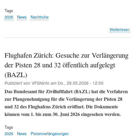
Tags
2026
News
Nachtruhe
übe
Weiterlesen
Geg
setz
sic
geg
Flughafen Zürich: Gesuche zur Verlängerung
Zür
der Pisten 28 und 32 öffentlich aufgelegt
Nac
Init
(BAZL)
dur
(Sw
Publiziert von
VFSNinfo
am
Do., 28.05.2026 - 12:00
Das Bundesamt für Zivilluftfahrt (BAZL) hat die Verfahren
zur Plangenehmigung für die Verlängerung der Pisten 28
und 32 des Flughafens Zürich eröffnet. Die Dokumente
können vom 1. bis zum 30. Juni 2026 eingesehen werden.
Tags
2026
News
Pistenverlängerungen