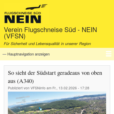
Direkt
zum
Inhalt
Verein Flugschneise Süd - NEIN
(VFSN)
Für Sicherheit und Lebensqualität in unserer Region
— Hauptnavigation anzeigen
Hauptnavigation
Startseite
Verein
Aktuell
Fakten
Archiv
Kontakt
So sieht der Südstart geradeaus von oben
aus (A340)
Publiziert von
VFSNinfo
am
Fr., 13.02.2026 - 17:28
Image