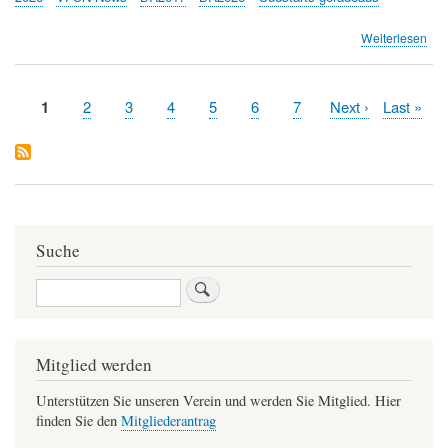
übe
Weiterlesen
Süd
ger
Ein
Aktuelle
1
Page
2
Page
3
Page
4
Page
5
Page
6
Page
7
Nächste
Next ›
Letzte
Last »
und
Seitennummerierung
Seite
Seite
Seite
Info
Ver
Suche
Suche
Mitglied werden
Unterstützen Sie unseren Verein und werden Sie Mitglied. Hier
finden Sie den
Mitgliederantrag